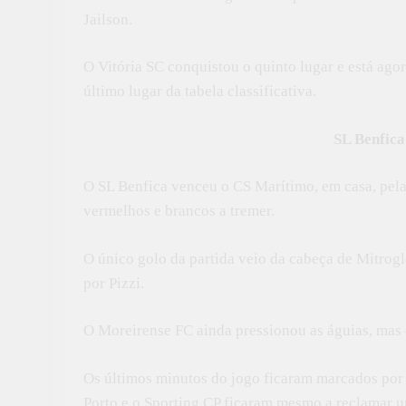
Jailson.
O Vitória SC conquistou o quinto lugar e está ag
último lugar da tabela classificativa.
SL Benfica
O SL Benfica venceu o CS Marítimo, em casa, pel
vermelhos e brancos a tremer.
O único golo da partida veio da cabeça de Mitrogl
por Pizzi.
O Moreirense FC ainda pressionou as águias, mas 
Os últimos minutos do jogo ficaram marcados por 
Porto e o Sporting CP ficaram mesmo a reclamar 