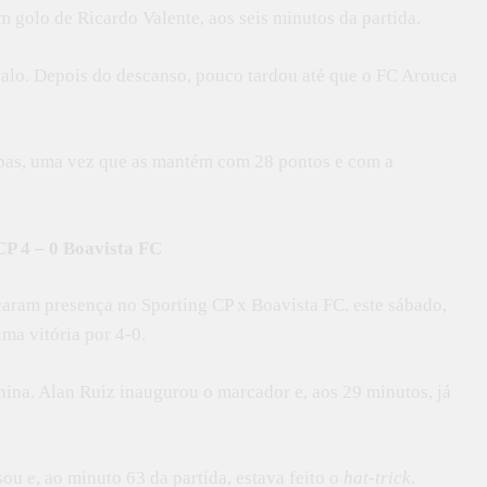
golo de Ricardo Valente, aos seis minutos da partida.
valo. Depois do descanso, pouco tardou até que o FC Arouca
ipas, uma vez que as mantém com 28 pontos e com a
CP 4 – 0 Boavista FC
caram presença no Sporting CP x Boavista FC, este sábado,
ma vitória por 4-0.
nina. Alan Ruiz inaugurou o marcador e, aos 29 minutos, já
ou e, ao minuto 63 da partida, estava feito o
hat-trick
.