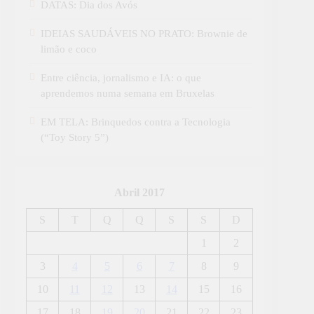
DATAS: Dia dos Avós
IDEIAS SAUDÁVEIS NO PRATO: Brownie de
limão e coco
Entre ciência, jornalismo e IA: o que
aprendemos numa semana em Bruxelas
EM TELA: Brinquedos contra a Tecnologia
(“Toy Story 5”)
Abril 2017
S
T
Q
Q
S
S
D
1
2
3
4
5
6
7
8
9
10
11
12
13
14
15
16
17
18
19
20
21
22
23