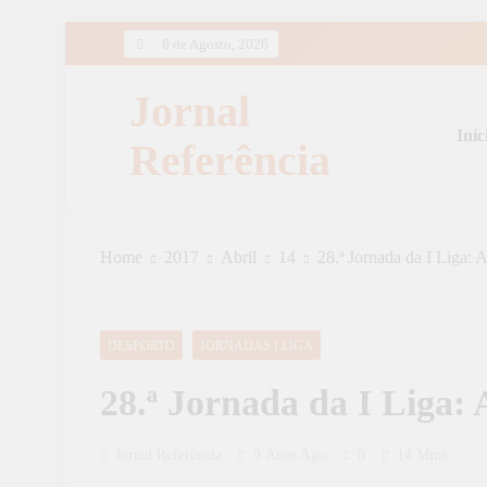
Skip
6 de Agosto, 2026
to
content
Jornal
Iníc
Referência
Home
2017
Abril
14
28.ª Jornada da I Liga: A 
DESPORTO
JORNADAS I LIGA
28.ª Jornada da I Liga: A 
Jornal Referência
9 Anos Ago
0
14 Mins