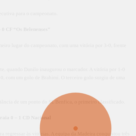
secutiva para o campeonato.
– 0 CF “Os Belenenses”
meiro lugar do campeonato, com uma vitória por 3-0, frente
te, quando Danilo inaugurou o marcador. A vitória por 1-0
-0, com um golo de Brahimi. O terceiro golo surgiu de uma
ância de um ponto do SL Benfica, o primeiro classificado.
raia 0 – 1 CD Nacional
ra regressar às vitórias. A equipa da Madeira conquistou três