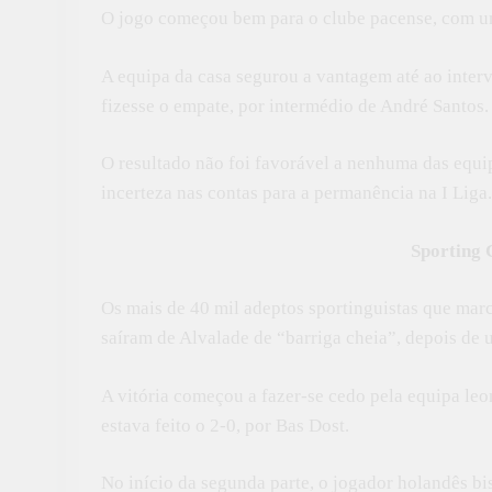
O jogo começou bem para o clube pacense, com um 
A equipa da casa segurou a vantagem até ao inter
fizesse o empate, por intermédio de André Santos.
O resultado não foi favorável a nenhuma das equ
incerteza nas contas para a permanência na I Liga.
Sporting 
Os mais de 40 mil adeptos sportinguistas que mar
saíram de Alvalade de “barriga cheia”, depois de u
A vitória começou a fazer-se cedo pela equipa leo
estava feito o 2-0, por Bas Dost.
No início da segunda parte, o jogador holandês bis