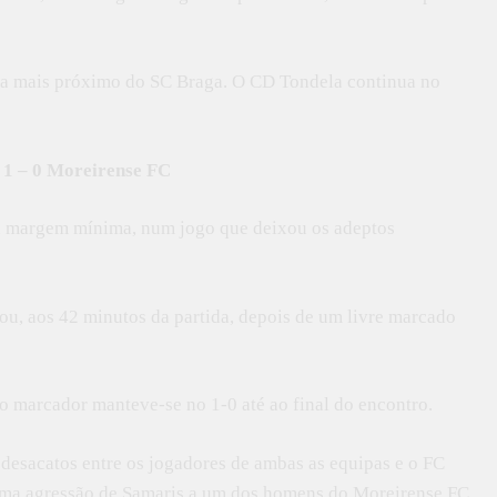
ora mais próximo do SC Braga. O CD Tondela continua no
 1 – 0 Moreirense FC
a margem mínima, num jogo que deixou os adeptos
ou, aos 42 minutos da partida, depois de um livre marcado
o marcador manteve-se no 1-0 até ao final do encontro.
desacatos entre os jogadores de ambas as equipas e o FC
uma agressão de Samaris a um dos homens do Moreirense FC.