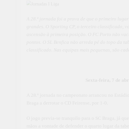
A 28.ª jornada foi a prova de que o primeiro luga
grandes. O Sporting CP, o terceiro classificado, v
ascensão à primeira posição. O FC Porto não vaci
pontos. O SL Benfica não arreda pé do topo da ta
classificado. Nas equipas mais pequenas, são cad
Sexta-feira, 7 de ab
A 28.ª jornada no campeonato arrancou no Estádio
Braga a derrotar o CD Feirense, por 1-0.
O jogo previa-se tranquilo para o SC Braga, já que
mãos a vontade de defender o quarto lugar da tabel