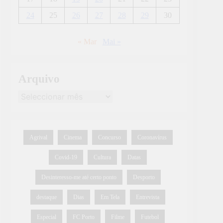
24
25
26
27
28
29
30
« Mar
Mai »
Arquivo
Agrival
Cinema
Concurso
Coronavírus
Covid-19
Cultura
Datas
Desinteresso-me até certo ponto
Desporto
destaque
Dias
Em Tela
Entrevista
Especial
FC Porto
Filme
Futebol