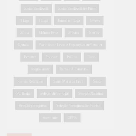
Ideias Saudáveis
Ideias Saudáveis no Prato
II Liga
I Liga
Jornadas I Liga
Jovens
Moda
Mónica Pinto
Música
Netflix
Opinião
Pavilhão de Feiras e Exposições de Penafiel
Penafiel
Podcast
Política
Porto
Região norte
Remate À Conversa
Romão Rodrigues
Santa Maria da Feira
Saúde
SC Braga
Seleção de Portugal
Seleção Nacional
Seleção portuguesa
Seleção Portuguesa de Futebol
Sociedade
UEFA