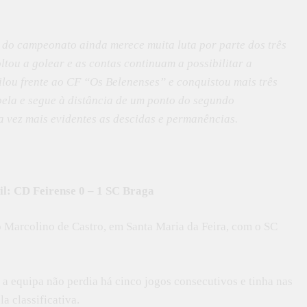
r do campeonato ainda merece muita luta por parte dos três
oltou a golear e as contas continuam a possibilitar a
lou frente ao CF “Os Belenenses” e conquistou mais três
bela e segue à distância de um ponto do segundo
a vez mais evidentes as descidas e permanências.
ril: CD Feirense 0 – 1 SC Braga
 Marcolino de Castro, em Santa Maria da Feira, com o SC
 a equipa não perdia há cinco jogos consecutivos e tinha nas
a classificativa.