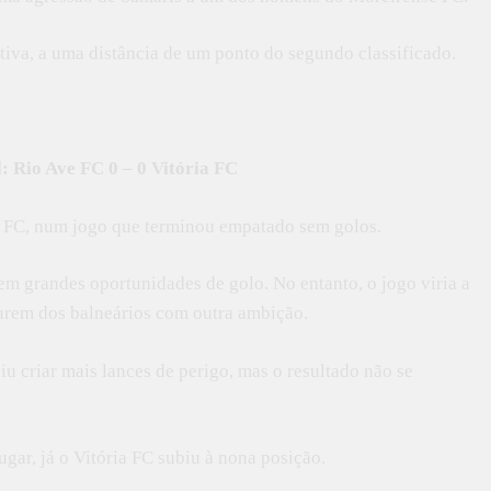
ativa, a uma distância de um ponto do segundo classificado.
: Rio Ave FC 0 – 0 Vitória FC
a FC, num jogo que terminou empatado sem golos.
em grandes oportunidades de golo. No entanto, o jogo viria a
arem dos balneários com outra ambição.
u criar mais lances de perigo, mas o resultado não se
ar, já o Vitória FC subiu à nona posição.