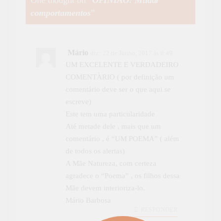
One thought on “
OPINIÃO: Mudar
comportamentos
”
Mário
diz:
22 de Junho, 2017 às 8:49
UM EXCELENTE E VERDADEIRO
COMENTÀRIO ( por definição um
comentário deve ser o que aqui se
escreve)
Este tem uma particularidade
Até metade dele , mais que um
comentário , é “UM POEMA” ( além
de todos os alertas)
A Mãe Natureza, com certeza
agradece o “Poema” , os filhos dessa
Mãe devem interioriza-lo.
Mário Barbosa
RESPONDER