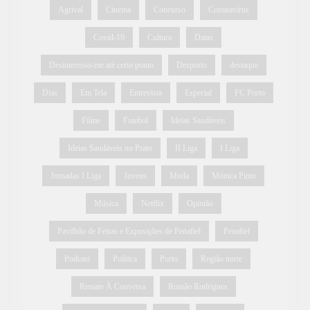
Agrival
Cinema
Concurso
Coronavírus
Covid-19
Cultura
Datas
Desinteresso-me até certo ponto
Desporto
destaque
Dias
Em Tela
Entrevista
Especial
FC Porto
Filme
Futebol
Ideias Saudáveis
Ideias Saudáveis no Prato
II Liga
I Liga
Jornadas I Liga
Jovens
Moda
Mónica Pinto
Música
Netflix
Opinião
Pavilhão de Feiras e Exposições de Penafiel
Penafiel
Podcast
Política
Porto
Região norte
Remate À Conversa
Romão Rodrigues