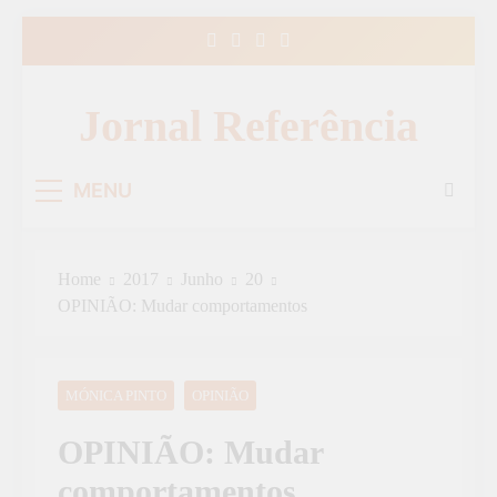
Skip
to
content
Jornal Referência
MENU
Home
2017
Junho
20
OPINIÃO: Mudar comportamentos
MÓNICA PINTO
OPINIÃO
OPINIÃO: Mudar
comportamentos