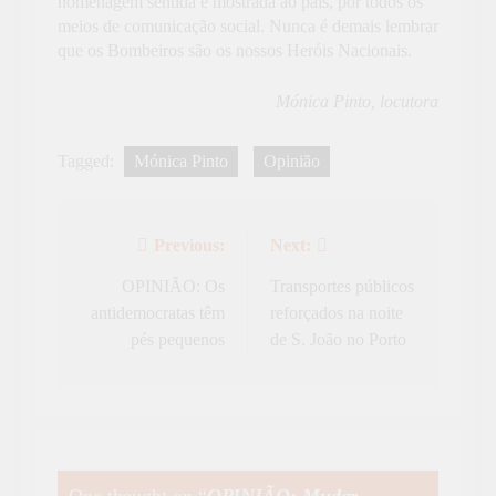
homenagem sentida e mostrada ao país, por todos os
meios de comunicação social. Nunca é demais lembrar
que os Bombeiros são os nossos Heróis Nacionais.
Mónica Pinto, locutora
Tagged:
Mónica Pinto
Opinião
Previous:
Next:
Navegação
de
OPINIÃO: Os
Transportes públicos
antidemocratas têm
reforçados na noite
artigos
pés pequenos
de S. João no Porto