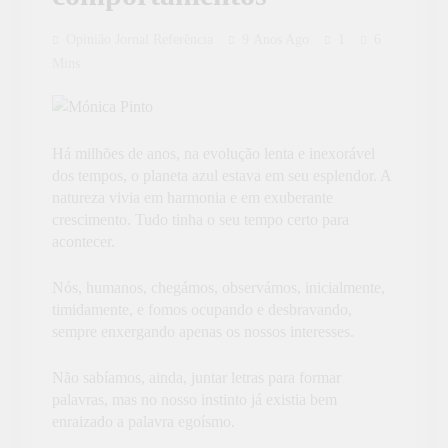
Opinião Jornal Referência
9 Anos Ago
1
6
Mins
Há milhões de anos, na evolução lenta e inexorável
dos tempos, o planeta azul estava em seu esplendor. A
natureza vivia em harmonia e em exuberante
crescimento. Tudo tinha o seu tempo certo para
acontecer.
Nós, humanos, chegámos, observámos, inicialmente,
timidamente, e fomos ocupando e desbravando,
sempre enxergando apenas os nossos interesses.
Não sabíamos, ainda, juntar letras para formar
palavras, mas no nosso instinto já existia bem
enraizado a palavra egoísmo.