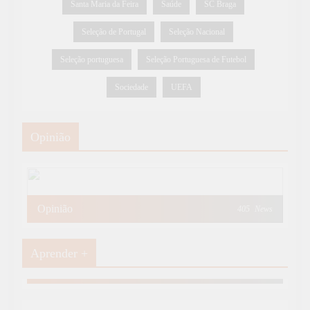
Santa Maria da Feira
Saúde
SC Braga
Seleção de Portugal
Seleção Nacional
Seleção portuguesa
Seleção Portuguesa de Futebol
Sociedade
UEFA
Opinião
Opinião
405
News
Aprender +
Aprender Mais
19
News