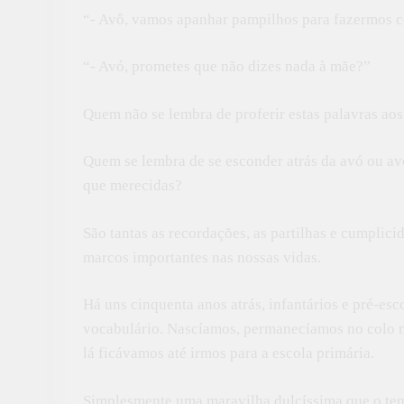
“- Avô, vamos apanhar pampilhos para fazermos c
“- Avó, prometes que não dizes nada à mãe?”
Quem não se lembra de proferir estas palavras aos
Quem se lembra de se esconder atrás da avó ou av
que merecidas?
São tantas as recordações, as partilhas e cumplic
marcos importantes nas nossas vidas.
Há uns cinquenta anos atrás, infantários e pré-es
vocabulário. Nascíamos, permanecíamos no colo ma
lá ficávamos até irmos para a escola primária.
Simplesmente uma maravilha dulcíssima que o te