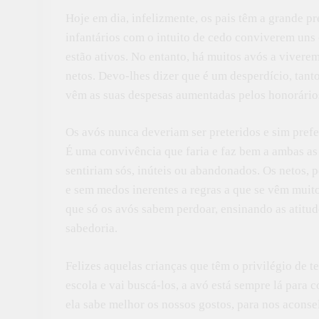
Hoje em dia, infelizmente, os pais têm a grande p
infantários com o intuito de cedo conviverem uns 
estão ativos. No entanto, há muitos avós a viver
netos. Devo-lhes dizer que é um desperdício, tant
vêm as suas despesas aumentadas pelos honorários
Os avós nunca deveriam ser preteridos e sim pref
É uma convivência que faria e faz bem a ambas as 
sentiriam sós, inúteis ou abandonados. Os netos, 
e sem medos inerentes a regras a que se vêm muit
que só os avós sabem perdoar, ensinando as atitud
sabedoria.
Felizes aquelas crianças que têm o privilégio de t
escola e vai buscá-los, a avó está sempre lá para
ela sabe melhor os nossos gostos, para nos aconse