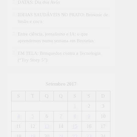
DATAS: Dia dos Avós
IDEIAS SAUDÁVEIS NO PRATO: Brownie de
limão e coco
Entre ciência, jornalismo e IA: o que
aprendemos numa semana em Bruxelas
EM TELA: Brinquedos contra a Tecnologia
(“Toy Story 5”)
Setembro 2017
S
T
Q
Q
S
S
D
1
2
3
4
5
6
7
8
9
10
11
12
13
14
15
16
17
18
19
20
21
22
23
24