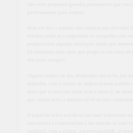
São estes pequenos grandes pormenores que coroa
positivamente para sempre.
Hoje em dia, a maioria das crianças são privadas 
estudar, estão ao computador ou ocupadas com out
proporcionar alguma satisfação, ainda que moment
há cinquenta anos atrás que propiciavam tanta ale
dos avós, sempre!
Alguns centros de dia, destinados aos avós, que pa
daqueles, com o intuito de ambos tirarem partido 
dizer que o convívio entre avós e netos é, de facto
que, sendo avós, a maioria só vê os seus verdadeir
O papel de avó e avô devia ser mais valorizado na
suscetíveis e continuariam a dar sentido às suas v
saudável, com a alegria, a espontaneidade, as tra