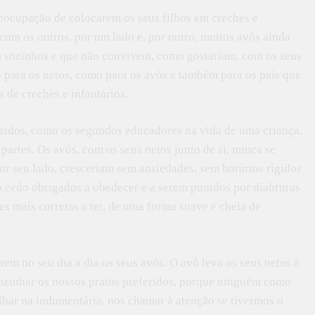
reocupação de colocarem os seus filhos em creches e
com os outros, por um lado e, por outro, muitos avós ainda
em sozinhos e que não convivem, como gostariam, com os seus
o para os netos, como para os avós e também para os pais que
 de creches e infantários.
eridos, como os segundos educadores na vida de uma criança.
partes. Os avós, com os seus netos junto de si, nunca se
por seu lado, cresceriam sem ansiedades, sem horários rígidos
o cedo obrigados a obedecer e a serem punidos por diabruras
es mais corretas a ter, de uma forma suave e cheia de
erem no seu dia a dia os seus avós. O avô leva os seus netos à
 cozinhar os nossos pratos preferidos, porque ninguém como
lhar na indumentária, nos chamar à atenção se tivermos o