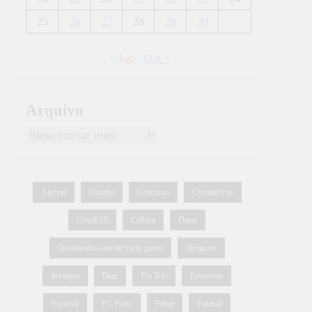
25
26
27
28
29
30
« Ago
Out »
Arquivo
Agrival
Cinema
Concurso
Coronavírus
Covid-19
Cultura
Datas
Desinteresso-me até certo ponto
Desporto
destaque
Dias
Em Tela
Entrevista
Especial
FC Porto
Filme
Futebol