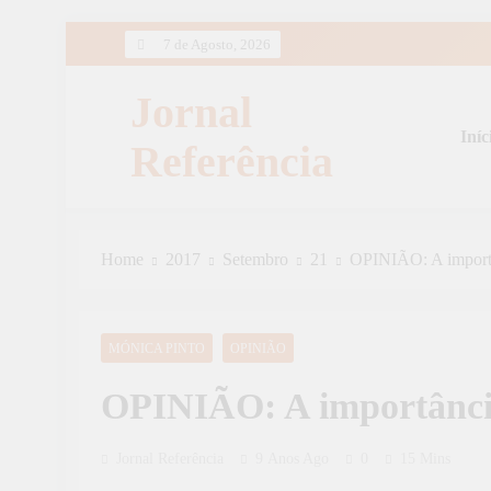
Skip
7 de Agosto, 2026
to
content
Jornal
Iníc
Referência
Home
2017
Setembro
21
OPINIÃO: A importâ
MÓNICA PINTO
OPINIÃO
OPINIÃO: A importânci
Jornal Referência
9 Anos Ago
0
15 Mins