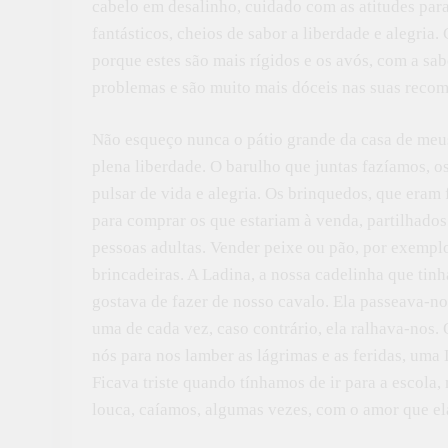
cabelo em desalinho, cuidado com as atitudes pa
fantásticos, cheios de sabor a liberdade e alegri
porque estes são mais rígidos e os avós, com a sa
problemas e são muito mais dóceis nas suas reco
Não esqueço nunca o pátio grande da casa de meus
plena liberdade. O barulho que juntas fazíamos, os
pulsar de vida e alegria. Os brinquedos, que eram
para comprar os que estariam à venda, partilhados 
pessoas adultas. Vender peixe ou pão, por exemplo
brincadeiras. A Ladina, a nossa cadelinha que tin
gostava de fazer de nosso cavalo. Ela passeava-nos
uma de cada vez, caso contrário, ela ralhava-nos.
nós para nos lamber as lágrimas e as feridas, uma
Ficava triste quando tínhamos de ir para a escola
louca, caíamos, algumas vezes, com o amor que ela