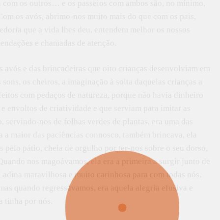
ra com os outros… e os passeios com ambos são, no mínimo,
a. Com os avós, abrimo-nos muito mais do que com os pais,
bedoria que a vida lhes deu, entendem melhor os nossos
mendações e chamadas de atenção.
 avós e das brincadeiras que oito crianças desenvolviam em
 sons, os cheiros, a imaginação à solta daquelas crianças a
 feitos com pedaços de natureza, porque não havia dinheiro
e envoltos de criatividade e que serviam para imitar as
, servindo-nos de folhas verdes de plantas, era uma das
ha a maior das paciências connosco, também brincava, ela
 pelo pátio, cheia de orgulho por ter-nos sobre o seu dorso,
 Quando nos magoávamos, ela era a primeira a surgir junto de
 Ladina maravilhosa e muito carinhosa para com todas nós.
, mas quando regressávamos, era aquela alegria efusiva e
 tinha por nós.