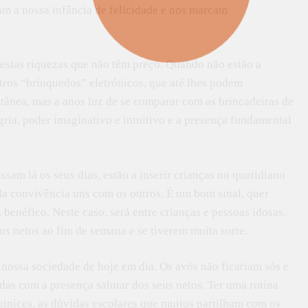
m a nossa infância de felicidade e nos marcam
destas riquezas que não têm preço. Quando não estão a
ros “brinquedos” eletrónicos, que até lhes podem
ânea, mas a anos luz de se comparar com as brincadeiras de
gria, poder imaginativo e intuitivo e a presença fundamental
ssam lá os seus dias, estão a inserir crianças no quotidiano
da convivência uns com os outros. É um bom sinal, quer
, benéfico. Neste caso, será entre crianças e pessoas idosas,
os netos ao fim de semana e se tiverem muita sorte.
 nossa sociedade de hoje em dia. Os avós não ficariam sós e
idas com a presença salutar dos seus netos. Ter uma rotina
quinices, as dúvidas escolares que muitos partilham com os