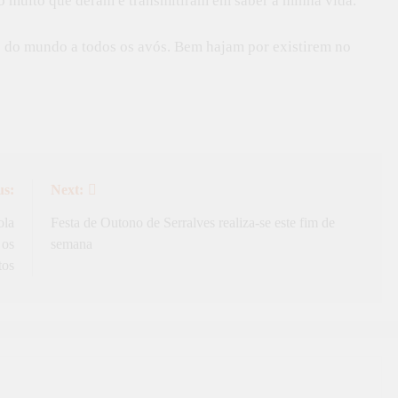
 muito que deram e transmitiram em saber à minha vida.
 do mundo a todos os avós. Bem hajam por existirem no
us:
Next:
ola
Festa de Outono de Serralves realiza-se este fim de
 os
semana
tos