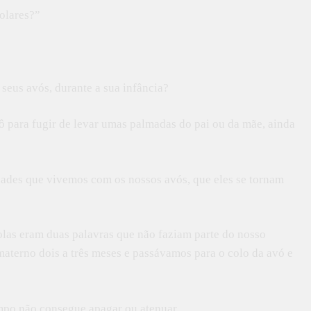
olares?”
 seus avós, durante a sua infância?
ô para fugir de levar umas palmadas do pai ou da mãe, ainda
idades que vivemos com os nossos avós, que eles se tornam
colas eram duas palavras que não faziam parte do nosso
terno dois a três meses e passávamos para o colo da avó e
mpo não consegue apagar ou atenuar.