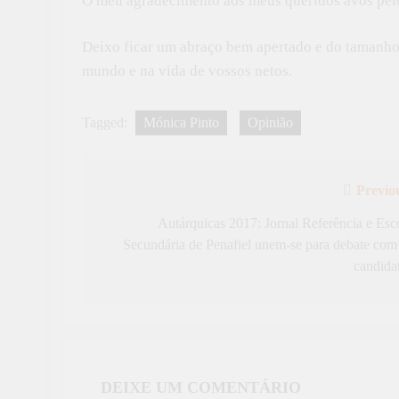
O meu agradecimento aos meus queridos avós pelo
Deixo ficar um abraço bem apertado e do tamanho
mundo e na vida de vossos netos.
Tagged:
Mónica Pinto
Opinião
Previo
Navegação
de
Autárquicas 2017: Jornal Referência e Esc
Secundária de Penafiel unem-se para debate com
artigos
candida
DEIXE UM COMENTÁRIO