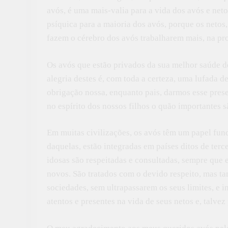
avós, é uma mais-valia para a vida dos avós e neto
psíquica para a maioria dos avós, porque os netos
fazem o cérebro dos avós trabalharem mais, na pro
Os avós que estão privados da sua melhor saúde de
alegria destes é, com toda a certeza, uma lufada de
obrigação nossa, enquanto pais, darmos esse prese
no espírito dos nossos filhos o quão importantes s
Em muitas civilizações, os avós têm um papel fund
daquelas, estão integradas em países ditos de ter
idosas são respeitadas e consultadas, sempre que
novos. São tratados com o devido respeito, mas t
sociedades, sem ultrapassarem os seus limites, e i
atentos e presentes na vida de seus netos e, talve