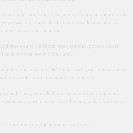
 é como ver um filme e lá estão eles sempre a ajudarem-me,
 a expressar-me através das brincadeiras, dos desenhos, a
ldades e a acreditar em mim.
incadeiras e eu podia chorar sem vergonha, porque chorar
lma da tristeza, assim dizia a avó.
cheia de mimos dos avós. Não havia luxos, mas existia o mais
cadeiras vividas com intensidade e sem medos.
 perdoadas sem, contudo, haver uma história contada pelo
 mesmo erro, porque isso seria relevante, mais à frente nas
s importantes na vida de todas as crianças.