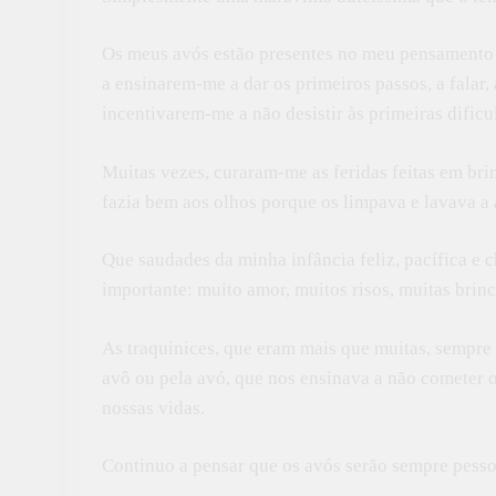
Os meus avós estão presentes no meu pensamento e
a ensinarem-me a dar os primeiros passos, a falar,
incentivarem-me a não desistir às primeiras dificu
Muitas vezes, curaram-me as feridas feitas em br
fazia bem aos olhos porque os limpava e lavava a a
Que saudades da minha infância feliz, pacífica e 
importante: muito amor, muitos risos, muitas brin
As traquinices, que eram mais que muitas, sempre
avô ou pela avó, que nos ensinava a não cometer o
nossas vidas.
Continuo a pensar que os avós serão sempre pessoa