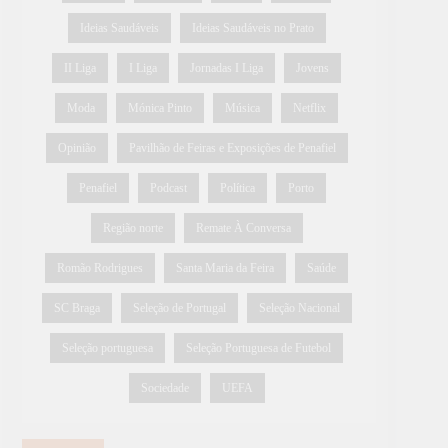
Ideias Saudáveis
Ideias Saudáveis no Prato
II Liga
I Liga
Jornadas I Liga
Jovens
Moda
Mónica Pinto
Música
Netflix
Opinião
Pavilhão de Feiras e Exposições de Penafiel
Penafiel
Podcast
Política
Porto
Região norte
Remate À Conversa
Romão Rodrigues
Santa Maria da Feira
Saúde
SC Braga
Seleção de Portugal
Seleção Nacional
Seleção portuguesa
Seleção Portuguesa de Futebol
Sociedade
UEFA