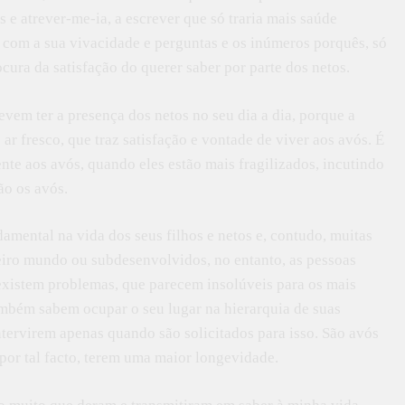
s e atrever-me-ia, a escrever que só traria mais saúde
, com a sua vivacidade e perguntas e os inúmeros porquês, só
cura da satisfação do querer saber por parte dos netos.
vem ter a presença dos netos no seu dia a dia, porque a
 ar fresco, que traz satisfação e vontade de viver aos avós. É
nte aos avós, quando eles estão mais fragilizados, incutindo
ão os avós.
amental na vida dos seus filhos e netos e, contudo, muitas
ceiro mundo ou subdesenvolvidos, no entanto, as pessoas
 existem problemas, que parecem insolúveis para os mais
ambém sabem ocupar o seu lugar na hierarquia de suas
ntervirem apenas quando são solicitados para isso. São avós
z por tal facto, terem uma maior longevidade.