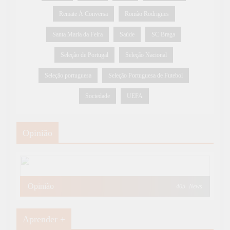
Remate À Conversa
Romão Rodrigues
Santa Maria da Feira
Saúde
SC Braga
Seleção de Portugal
Seleção Nacional
Seleção portuguesa
Seleção Portuguesa de Futebol
Sociedade
UEFA
Opinião
Opinião
405
News
Aprender +