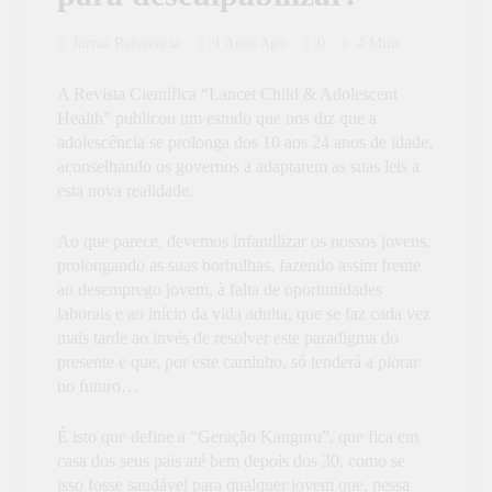
Jornal Referência
9 Anos Ago
0
4 Mins
A Revista Científica “Lancet Child & Adolescent
Health” publicou um estudo que nos diz que a
adolescência se prolonga dos 10 aos 24 anos de idade,
aconselhando os governos a adaptarem as suas leis a
esta nova realidade.
Ao que parece, devemos infantilizar os nossos jovens,
prolongando as suas borbulhas, fazendo assim frente
ao desemprego jovem, à falta de oportunidades
laborais e ao início da vida adulta, que se faz cada vez
mais tarde ao invés de resolver este paradigma do
presente e que, por este caminho, só tenderá a piorar
no futuro…
É isto que define a “Geração Kanguru”, que fica em
casa dos seus pais até bem depois dos 30, como se
isso fosse saudável para qualquer jovem que, nessa