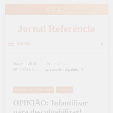
Skip
to
content
Jornal Referência
MENU
Home
2018
Janeiro
29
OPINIÃO: Infantilizar para desculpabilizar!
MAFALDA G. MOUTINHO
OPINIÃO
OPINIÃO: Infantilizar
para desculpabilizar!