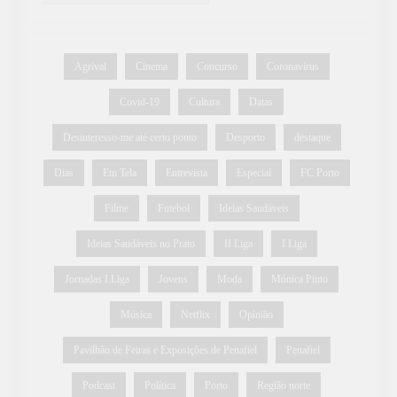
Agrival
Cinema
Concurso
Coronavírus
Covid-19
Cultura
Datas
Desinteresso-me até certo ponto
Desporto
destaque
Dias
Em Tela
Entrevista
Especial
FC Porto
Filme
Futebol
Ideias Saudáveis
Ideias Saudáveis no Prato
II Liga
I Liga
Jornadas I Liga
Jovens
Moda
Mónica Pinto
Música
Netflix
Opinião
Pavilhão de Feiras e Exposições de Penafiel
Penafiel
Podcast
Política
Porto
Região norte