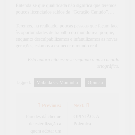
Entenda-se que qualificada não significa que teremos
poucos licenciados saídos da “Geração Canudo”….
Teremos, na realidade, poucas pessoas que façam face
às oportunidades de trabalho do mundo real porque,
enquanto desculpabilizamos e infantilizamos as novas
gerações, estamos a esquecer o mundo real…
Esta autora não escreve segundo o novo acordo
ortográfico.
Tagged:
Mafalda G. Moutinho
Opinião
Previous:
Next:
Navegação
de
Paredes dá cheque
OPINIÃO: A
de esterilização a
Polémica
artigos
quem adotar um