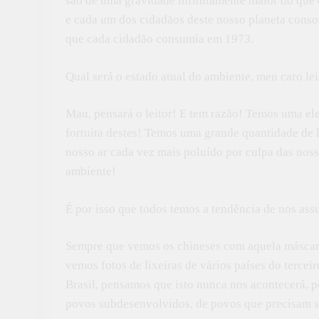
são de uma gravidade infinitamente maior do qu
e cada um dos cidadãos deste nosso planeta conso
que cada cidadão consumia em 1973.
Qual será o estado atual do ambiente, meu caro lei
Mau, pensará o leitor! E tem razão! Temos uma el
fortuita destes! Temos uma grande quantidade de 
nosso ar cada vez mais poluído por culpa das nos
ambiente!
É por isso que todos temos a tendência de nos a
Sempre que vemos os chineses com aquela máscara 
vemos fotos de lixeiras de vários países do terce
Brasil, pensamos que isto nunca nos acontecerá, po
povos subdesenvolvidos, de povos que precisam