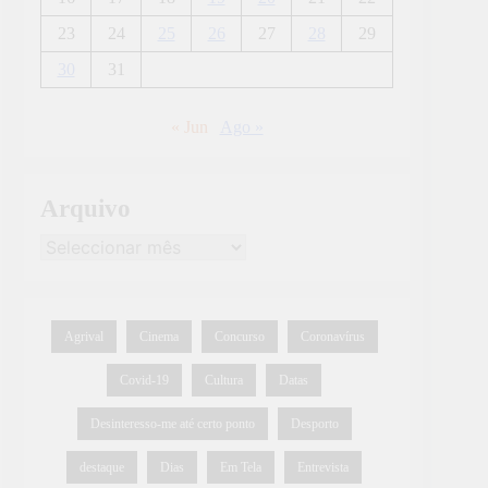
23
24
25
26
27
28
29
30
31
« Jun
Ago »
Arquivo
Agrival
Cinema
Concurso
Coronavírus
Covid-19
Cultura
Datas
Desinteresso-me até certo ponto
Desporto
destaque
Dias
Em Tela
Entrevista