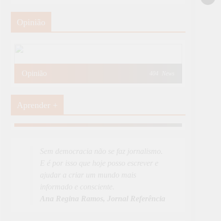
Opinião
Opinião
404
News
Aprender +
Aprender Mais
19
News
Sem democracia não se faz jornalismo.
E é por isso que hoje posso escrever e
ajudar a criar um mundo mais
informado e consciente.
Ana Regina Ramos, Jornal Referência