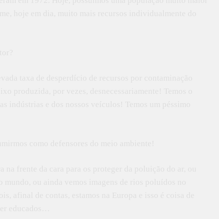
e eram em 1972. Hoje, possuímos uma população muito maior
me, hoje em dia, muito mais recursos individualmente do
tor?
evada taxa de desperdício de recursos por contaminação
lixo produzida, por vezes, desnecessariamente! Temos o
sas indústrias e dos nossos veículos! Temos um péssimo
ssumirmos como defensores do meio ambiente!
na frente da cara para os proteger da poluição do ar, ou
iro mundo, ou ainda vemos imagens de rios poluídos no
is, afinal de contas, estamos na Europa e isso é coisa de
 ser educados…