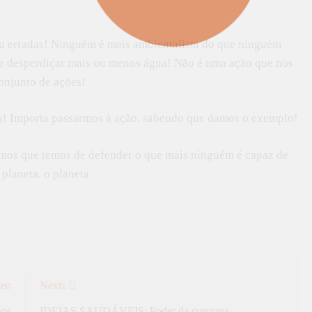
ou erradas! Ninguém é mais ambientalista do que ninguém
or desperdiçar mais ou menos água! Não é uma ação que nos
onjunto de ações!
as! Importa passarmos à ação, sabendo que damos o exemplo!
rmos que temos de defender o que mais ninguém é capaz de
planeta, o planeta
us:
Next:
hos
IDEIAS SAUDÁVEIS: Poder da curcuma