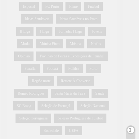
Especial
FC Porto
Filme
Futebol
Ideias Saudáveis
Ideias Saudáveis no Prato
II Liga
I Liga
Jornadas I Liga
Jovens
Moda
Mónica Pinto
Música
Netflix
Opinião
Pavilhão de Feiras e Exposições de Penafiel
Penafiel
Podcast
Política
Porto
Região norte
Remate À Conversa
Romão Rodrigues
Santa Maria da Feira
Saúde
SC Braga
Seleção de Portugal
Seleção Nacional
Seleção portuguesa
Seleção Portuguesa de Futebol
Sociedade
UEFA