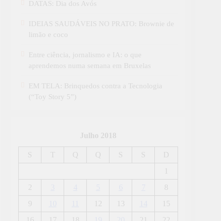
DATAS: Dia dos Avós
IDEIAS SAUDÁVEIS NO PRATO: Brownie de
limão e coco
Entre ciência, jornalismo e IA: o que
aprendemos numa semana em Bruxelas
EM TELA: Brinquedos contra a Tecnologia
(“Toy Story 5”)
Julho 2018
S
T
Q
Q
S
S
D
1
2
3
4
5
6
7
8
9
10
11
12
13
14
15
16
17
18
19
20
21
22