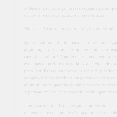
Poderá o leitor ter alguma razão quando pensa qu
os povos (e os seus políticos) nesse sentido?
Não sei… Só entre nós, caro leitor, responda-me:
Quando vai tomar banho, gasta estritamente a águ
algum lugar, utiliza mais frequentemente os transpo
carrinho, sozinho? Quando necessita de comprar u
estampas ou prefere uma toda “xpto”, cheia de es
pano, reutilizável, ou prefere as sacas de plásti
comprar bebidas vendidas em garrafas de vidro reu
alumínio ou em garrafas de vidro não retornáveis
separação do lixo (para posterior reciclagem dos 
Pois é, caro leitor! Estas perguntas poderiam est
respostas que cada um de nós dá para cada uma d