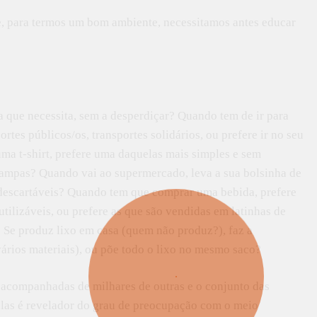
e, para termos um bom ambiente, necessitamos antes educar
a que necessita, sem a desperdiçar? Quando tem de ir para
rtes públicos/os, transportes solidários, ou prefere ir no seu
ma t-shirt, prefere uma daquelas mais simples e sem
tampas? Quando vai ao supermercado, leva a sua bolsinha de
co descartáveis? Quando tem que comprar uma bebida, prefere
tilizáveis, ou prefere as que são vendidas em latinhas de
? Se produz lixo em casa (quem não produz?), faz a
vários materiais), ou põe todo o lixo no mesmo saco?
ar acompanhadas de milhares de outras e o conjunto das
elas é revelador do grau de preocupação com o meio