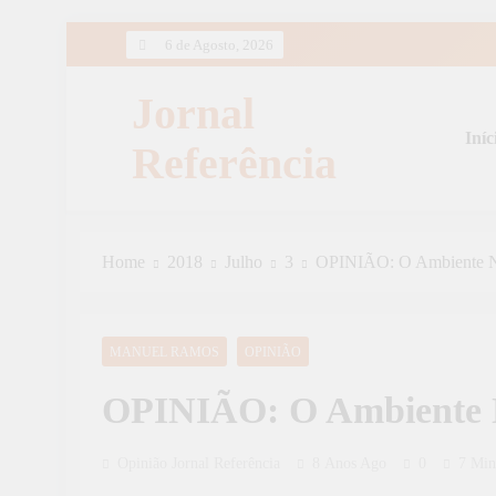
Skip
6 de Agosto, 2026
to
content
Jornal
Iníc
Referência
Home
2018
Julho
3
OPINIÃO: O Ambiente N
MANUEL RAMOS
OPINIÃO
OPINIÃO: O Ambiente N
Opinião Jornal Referência
8 Anos Ago
0
7 Min