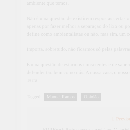
ambiente que temos.
Não é uma questão de existirem respostas certas 
apenas por fazer melhor a separação do lixo ou p
define como ambientalistas ou não, mas sim, um c
Importa, sobretudo, não ficarmos só pelas palavr
É uma questão de estarmos conscientes e de sabe
defender tão bem como nós: A nossa casa, o nosso 
Terra.
Tagged:
Manuel Ramos
Opinião
Previo
Navegação
EDP Beach Party começa amanhã em Matosin