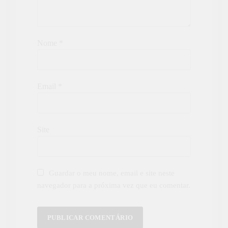
Nome
*
Email
*
Site
Guardar o meu nome, email e site neste
navegador para a próxima vez que eu comentar.