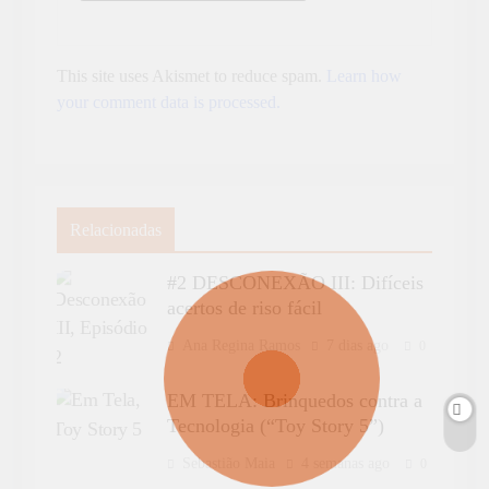
This site uses Akismet to reduce spam.
Learn how
your comment data is processed.
Relacionadas
#2 DESCONEXÃO III: Difíceis
acertos de riso fácil
Ana Regina Ramos
7 dias ago
0
EM TELA: Brinquedos contra a
Tecnologia (“Toy Story 5”)
Sebastião Maia
4 semanas ago
0