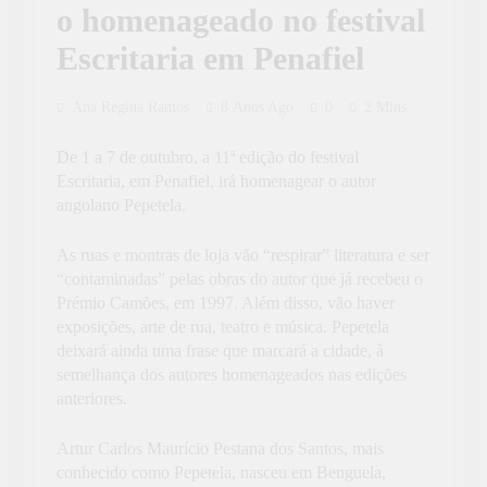
o homenageado no festival
Escritaria em Penafiel
Ana Regina Ramos
8 Anos Ago
0
2 Mins
De 1 a 7 de outubro, a 11ª edição do festival
Escritaria, em Penafiel, irá homenagear o autor
angolano Pepetela.
As ruas e montras de loja vão “respirar” literatura e ser
“contaminadas” pelas obras do autor que já recebeu o
Prémio Camões, em 1997. Além disso, vão haver
exposições, arte de rua, teatro e música. Pepetela
deixará ainda uma frase que marcará a cidade, à
semelhança dos autores homenageados nas edições
anteriores.
Artur Carlos Maurício Pestana dos Santos, mais
conhecido como Pepetela, nasceu em Benguela,