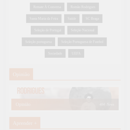
Remate À Conversa
Romão Rodrigues
Santa Maria da Feira
Saúde
SC Braga
Seleção de Portugal
Seleção Nacional
Seleção portuguesa
Seleção Portuguesa de Futebol
Sociedade
UEFA
Opinião
Opinião
404
News
Aprender +
Aprender Mais
19
News