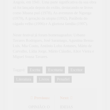
Angola, em 1941. Uma parte significativa da sua obra
só foi lançada depois do exílio, destacando-se livros
como Muana puó (1978), As aventuras de Ngunga
(1979), A geração da utopia (1992), Parábola do
cágado velho (1996) e A gloriosa família (1997).
Neste festival já foram homenageados: Urbano
Tavares Rodrigues, José Saramago, Agustina Bessa-
Luís, Mia Couto, António Lobo Antunes, Mário de
Carvalho, Lídia Jorge, Mário Cláudio, Alice Vieira e
Miguel Sousa Tavares.
Tagged:
Escrita
Escritaria
Escritor
Literatura
Livros
Penafiel
Previous:
Next:
Navegação
de
OPINIÃO: O
IDEIAS