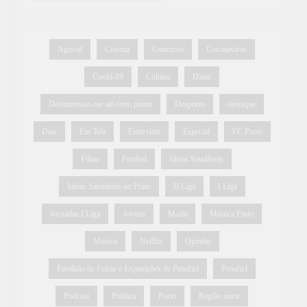
Agrival
Cinema
Concurso
Coronavírus
Covid-19
Cultura
Datas
Desinteresso-me até certo ponto
Desporto
destaque
Dias
Em Tela
Entrevista
Especial
FC Porto
Filme
Futebol
Ideias Saudáveis
Ideias Saudáveis no Prato
II Liga
I Liga
Jornadas I Liga
Jovens
Moda
Mónica Pinto
Música
Netflix
Opinião
Pavilhão de Feiras e Exposições de Penafiel
Penafiel
Podcast
Política
Porto
Região norte