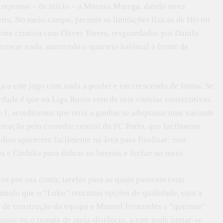
m repouso – de início – a Moussa Marega, dando nova
ra. No meio-campo, perante as limitações físicas de Héctor
nte criativa com Óliver Torres, resguardados por Danilo
rriscar nada, mantendo o quarteto habitual à frente de
ga a este jogo com nada a perder e em crescendo de forma. Se
rdade é que na Liga Russa vem de sete vitórias consecutivas.
-1, acreditamos que teria a ganhar se adoptasse uma variante
tração pelo corredor central do FC Porto, que facilmente
ios aparecem facilmente na área para finalizar; isso
es e Corluka para dobrar os laterais e fechar no meio.
os por sua conta, tarefas para as quais parecem estar
no miolo que o “Loko” tem mais opções de qualidade, com a
io de construção da equipa e Manuel Fernandes a “queimar”
passe ou o remate de meia-distância; a este pode juntar-se