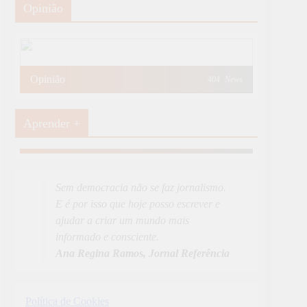
Opinião
Opinião
404
News
Aprender +
Aprender Mais
19
News
Sem democracia não se faz jornalismo.
E é por isso que hoje posso escrever e
ajudar a criar um mundo mais
informado e consciente.
Ana Regina Ramos, Jornal Referência
Política de Cookies