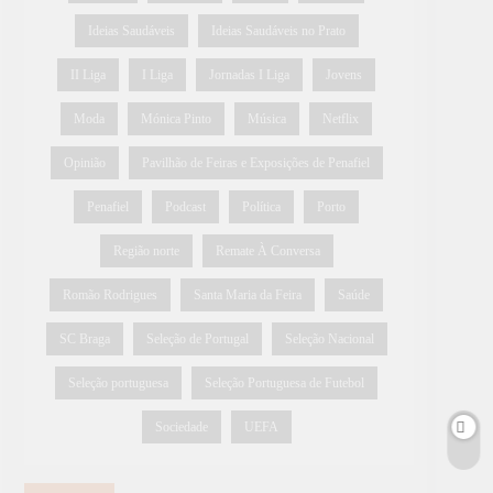
Ideias Saudáveis
Ideias Saudáveis no Prato
II Liga
I Liga
Jornadas I Liga
Jovens
Moda
Mónica Pinto
Música
Netflix
Opinião
Pavilhão de Feiras e Exposições de Penafiel
Penafiel
Podcast
Política
Porto
Região norte
Remate À Conversa
Romão Rodrigues
Santa Maria da Feira
Saúde
SC Braga
Seleção de Portugal
Seleção Nacional
Seleção portuguesa
Seleção Portuguesa de Futebol
Sociedade
UEFA