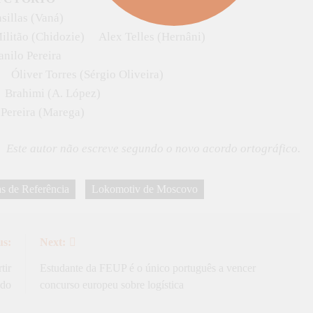
sillas (Vaná)
litão (Chidozie) Alex Telles (Hernâni)
anilo Pereira
Óliver Torres (Sérgio Oliveira)
rahimi (A. López)
Pereira (Marega)
Este autor não escreve segundo o novo acordo ortográfico.
s de Referência
Lokomotiv de Moscovo
us:
Next:
tir
Estudante da FEUP é o único português a vencer
ado
concurso europeu sobre logística