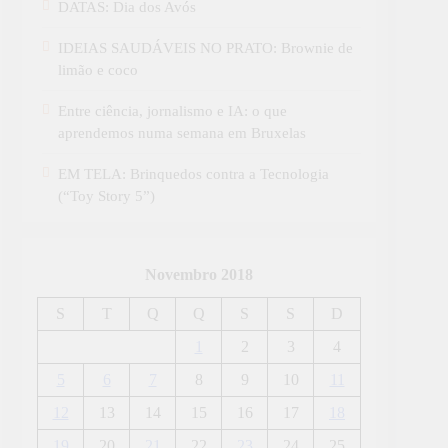
DATAS: Dia dos Avós
IDEIAS SAUDÁVEIS NO PRATO: Brownie de
limão e coco
Entre ciência, jornalismo e IA: o que
aprendemos numa semana em Bruxelas
EM TELA: Brinquedos contra a Tecnologia
(“Toy Story 5”)
Novembro 2018
S
T
Q
Q
S
S
D
1
2
3
4
5
6
7
8
9
10
11
12
13
14
15
16
17
18
19
20
21
22
23
24
25