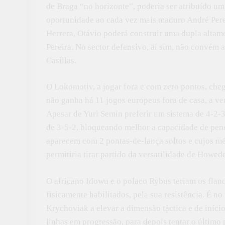
de Braga “no horizonte”, poderia ser atribuído u
oportunidade ao cada vez mais maduro André Perei
Herrera, Otávio poderá construir uma dupla altame
Pereira. No sector defensivo, aí sim, não convém a
Casillas.
O Lokomotiv, a jogar fora e com zero pontos, che
não ganha há 11 jogos europeus fora de casa, a ve
Apesar de Yuri Semin preferir um sistema de 4-2-3
de 3-5-2, bloqueando melhor a capacidade de pene
aparecem com 2 pontas-de-lança soltos e cujos méd
permitiria tirar partido da versatilidade de Howed
O africano Idowu e o polaco Rybus teriam os flanc
fisicamente habilitados, pela sua resistência. É 
Krychoviak a elevar a dimensão táctica e de iníc
linhas em progressão, para depois tentar o último 