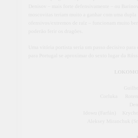
Denisov – mais forte defensivamente – ou Barinov 
moscovitas teriam muito a ganhar com uma dupla 
ofensivos/extremos de raíz – funcionam muito be
poderão ferir os dragões.
Uma vitória portista seria um passo decisivo par
para Portugal se aproximar do sexto lugar da Rús
LOKOMO
Guilh
Corluka Roten
Den
Idowu (Farfán) Kryc
Aleksey Miranchuk (S