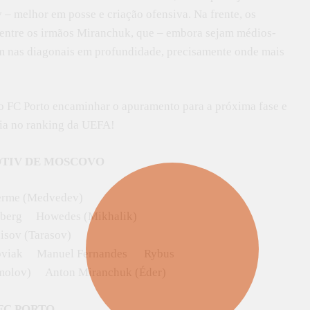
– melhor em posse e criação ofensiva. Na frente, os
entre os irmãos Miranchuk, que – embora sejam médios-
m nas diagonais em profundidade, precisamente onde mais
a o FC Porto encaminhar o apuramento para a próxima fase e
sia no ranking da UEFA!
TIV DE MOSCOVO
erme (Medvedev)
berg Howedes (Mikhalik)
isov (Tarasov)
hoviak Manuel Fernandes Rybus
molov) Anton Miranchuk (Éder)
FC PORTO