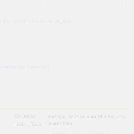
r para a próxima vez que eu comentar.
omment data is processed.
Portugal faz estreia no Mundial esta
quarta-feira
Ana Regina Ramos
2 meses ago
0