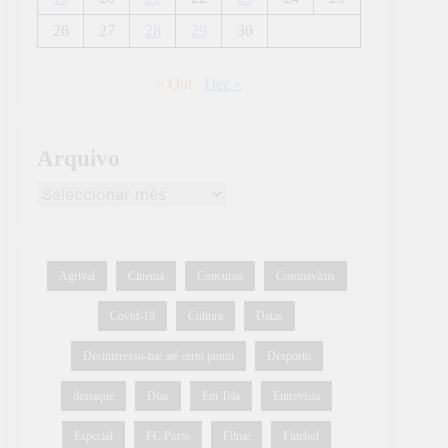
26
27
28
29
30
« Out
Dez »
Arquivo
Agrival
Cinema
Concurso
Coronavírus
Covid-19
Cultura
Datas
Desinteresso-me até certo ponto
Desporto
destaque
Dias
Em Tela
Entrevista
Especial
FC Porto
Filme
Futebol