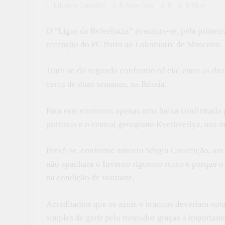
Eduardo Carvalho
8 Anos Ago
0
6 Mins
O “Ligas de Referência” aventura-se, pela prime
recepção do FC Porto ao Lokomotiv de Moscovo.
Trata-se do segundo confronto oficial entre as dua
cerca de duas semanas, na Rússia.
Para este encontro, apenas uma baixa confirmada 
portistas e o central georgiano Kverkveliya, nos m
Prevê-se, conforme anteviu Sérgio Conceição, um 
não apanhara o Inverno rigoroso russo e porque o 
na condição de visitante.
Acreditamos que os azuis e brancos deveriam opt
simples de gerir pelo treinador graças à importan