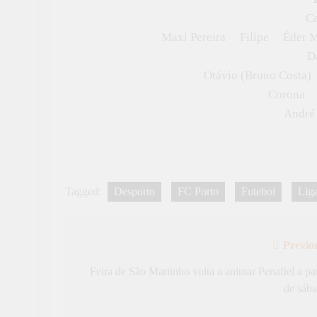
Ca
Maxi Pereira Filipe Éder Mi
D
Otávio (Bruno Costa) 
Corona B
André 
Tagged:
Desporto
FC Porto
Futebol
Liga
Previo
Navegação
de
Feira de São Martinho volta a animar Penafiel a par
de sáb
artigos