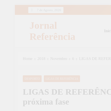
Skip
7 de Agosto, 2026
to
content
Jornal
Iníc
Referência
Home
2018
Novembro
6
LIGAS DE REFERÊN
DESPORTO
LIGAS DE REFERÊNCIA
LIGAS DE REFERÊNCIA
próxima fase