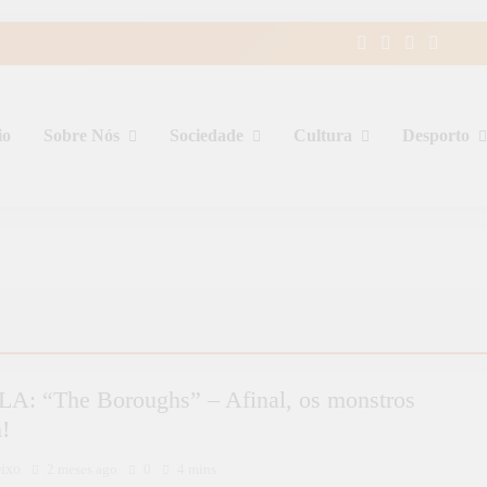
io
Sobre Nós
Sociedade
Cultura
Desporto
A: “The Boroughs” – Afinal, os monstros
!
eixo
2 meses ago
0
4 mins