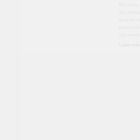
Por vezes,
um sentime
geral da v
para evolu
nós mesm
Leiam mais