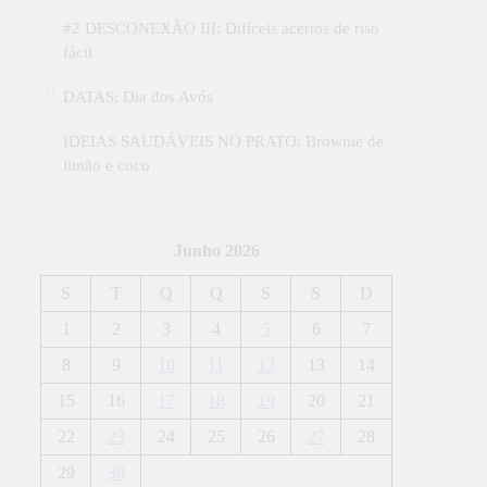
#2 DESCONEXÃO III: Difíceis acertos de riso
fácil
DATAS: Dia dos Avós
IDEIAS SAUDÁVEIS NO PRATO: Brownie de
limão e coco
Junho 2026
S
T
Q
Q
S
S
D
1
2
3
4
5
6
7
8
9
10
11
12
13
14
15
16
17
18
19
20
21
22
23
24
25
26
27
28
29
30