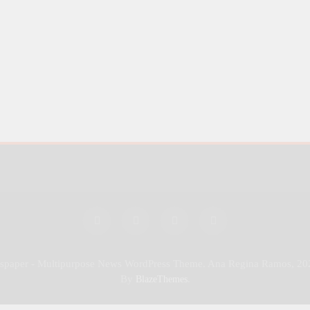
wspaper - Multipurpose News WordPress Theme. Ana Regina Ramos, 20
By
.
BlazeThemes