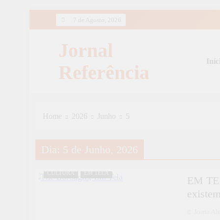
Skip
7 de Agosto, 2026
to
content
Jornal
Iníc
Referência
Home
2026
Junho
5
Dia:
5 de Junho, 2026
CULTURA
EM TELA
EM TEL
existem
Joana Al