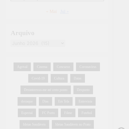
« Mai
Jul »
Arquivo
Agrival
Cinema
Concurso
Coronavírus
Covid-19
Cultura
Datas
Desinteresso-me até certo ponto
Desporto
destaque
Dias
Em Tela
Entrevista
Especial
FC Porto
Filme
Futebol
Ideias Saudáveis
Ideias Saudáveis no Prato