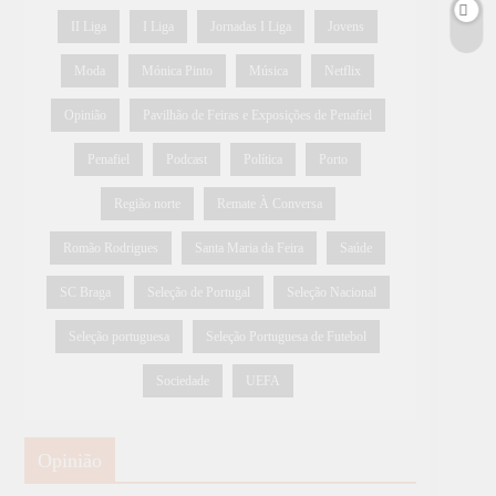
II Liga
I Liga
Jornadas I Liga
Jovens
Moda
Mónica Pinto
Música
Netflix
Opinião
Pavilhão de Feiras e Exposições de Penafiel
Penafiel
Podcast
Política
Porto
Região norte
Remate À Conversa
Romão Rodrigues
Santa Maria da Feira
Saúde
SC Braga
Seleção de Portugal
Seleção Nacional
Seleção portuguesa
Seleção Portuguesa de Futebol
Sociedade
UEFA
Opinião