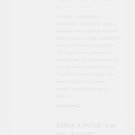
ago
0
5 mins
De facto, começamos a
desconfinar e todos nós estamos
mortinhos para apanhar um bom
banho de mar e, claro, também do
nosso sol deveras maravilhoso.
No artigo anterior falamos da
especial atenção que devemos ter
com as nossas crianças: Nunca
forçá-las a entrar na água, não
deixá-las sozinhas, mesmo
quando estiverem na água a
brincar…
APRENDER MAIS
ESPECIAL
Leiam mais
EXPLICA SAÚDE
EXPLICA SAÚDE: Ir ao
mar – Ir e voltar!