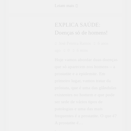
ESPECIAL
Leiam mais
EXPLICA SAÚDE
EXPLICA SAÚDE:
Doenças só de homens!
José Pereira Ramos
6 anos
ago
0
6 mins
Hoje vamos abordar duas doenças
que só aparecem nos homens – a
prostatite e a epidemite. Em
primeiro lugar, vamos tratar da
próstata, que é uma das glândulas
existentes no homem e que pode
ser sede de vários tipos de
patologias e uma das mais
frequentes é a prostatite. O que é?
A prostatite é…
APRENDER MAIS