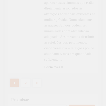
aparecer estes sintomas que estão
diretamente associados às
alterações hormonais existentes na
mulher grávida. Nomeadamente
as náuseas/enjoos podem ser
minimizadas com alimentação
adequada. Assim vamos distribuir
as refeições por, pelo menos,
cinco vezes/dia – refeições pouco
abundantes, mas em quantidade
suficiente…
Leiam mais
1
2
Pesquisar