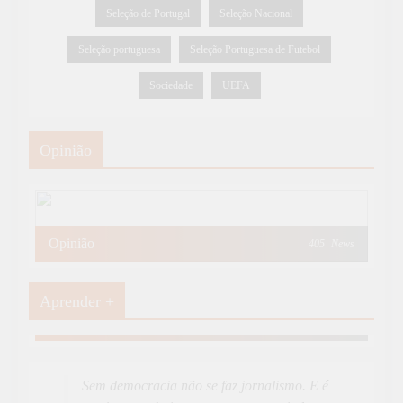
Seleção de Portugal
Seleção Nacional
Seleção portuguesa
Seleção Portuguesa de Futebol
Sociedade
UEFA
Opinião
Opinião
405
News
Aprender +
Aprender Mais
19
News
Sem democracia não se faz jornalismo. E é