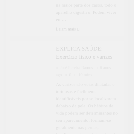
na maior parte dos casos, todo o
aparelho digestivo. Podem viver
em…
APRENDER MAIS
ESPECIAL
Leiam mais
EXPLICA SAÚDE
EXPLICA SAÚDE:
Exercício físico e varizes
José Pereira Ramos
6 anos
ago
0
10 mins
As varizes são veias dilatadas e
tortuosas e facilmente
identificáveis por se localizarem
debaixo da pele. Os hábitos de
vida podem ser determinantes no
seu aparecimento, formam-se
geralmente nas pernas,