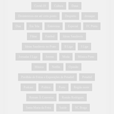
Covid-19
Cultura
Datas
Desinteresso-me até certo ponto
Desporto
destaque
Dias
Em Tela
Entrevista
Especial
FC Porto
Filme
Futebol
Ideias Saudáveis
Ideias Saudáveis no Prato
II Liga
I Liga
Jornadas I Liga
Jovens
Moda
Mónica Pinto
Música
Netflix
Opinião
Pavilhão de Feiras e Exposições de Penafiel
Penafiel
Podcast
Política
Porto
Região norte
Remate À Conversa
Romão Rodrigues
Santa Maria da Feira
Saúde
SC Braga