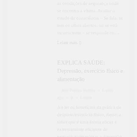
as condições de segurança onde
se encontra a vítima. Avaliar o
estado de consciência – Se fala, se
tem os olhos abertos, ou se está
inconsciente – se responde ou…
APRENDER MAIS
ESPECIAL
Leiam mais
EXPLICA SAÚDE
EXPLICA SAÚDE:
Depressão, exercício físico e
alimentação
José Pereira Ramos
6 anos
ago
0
6 mins
Ao ler os benefícios da prática de
desporto/exercício físico, fiquei a
saber que é uma forma eficaz e
extremamente eficiente de
prevenir e ultrapassar a depressão.