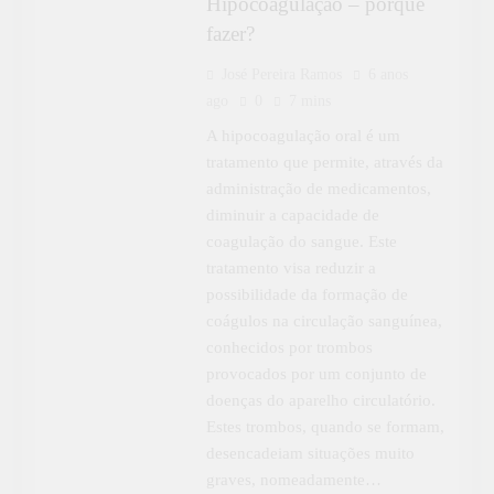
Hipocoagulação – porquê
fazer?
José Pereira Ramos
6 anos
ago
0
7 mins
A hipocoagulação oral é um
tratamento que permite, através da
administração de medicamentos,
diminuir a capacidade de
coagulação do sangue. Este
tratamento visa reduzir a
possibilidade da formação de
coágulos na circulação sanguínea,
conhecidos por trombos
provocados por um conjunto de
doenças do aparelho circulatório.
Estes trombos, quando se formam,
desencadeiam situações muito
graves, nomeadamente…
APRENDER MAIS