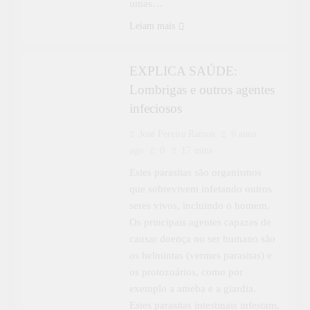
umas…
APRENDER MAIS
ESPECIAL
Leiam mais
EXPLICA SAÚDE
EXPLICA SAÚDE:
Lombrigas e outros agentes
infeciosos
José Pereira Ramos
6 anos
ago
0
17 mins
Estes parasitas são organismos
que sobrevivem infetando outros
seres vivos, incluindo o homem.
Os principais agentes capazes de
causar doença no ser humano são
os helmintas (vermes parasitas) e
os protozoários, como por
exemplo a ameba e a giardia.
Estes parasitas intestinais infestam,