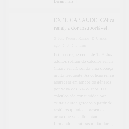
ESPECIAL
Leiam mais
EXPLICA SAÚDE
EXPLICA SAÚDE: Cólica
renal, a dor insuportável!
José Pereira Ramos
6 anos
ago
0
5 mins
Estima-se que cerca de 12% dos
adultos sofram de cálculos renais
(litíase renal), sendo uma doença
muito frequente. As cólicas renais
aparecem em ambos os géneros
por volta dos 30-35 anos. Os
cálculos são constituídos por
cristais duros gerados a partir de
resíduos químicos presentes na
urina que se sedimentam
formando estruturas muito duras,