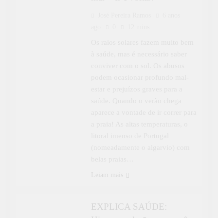
José Pereira Ramos
6 anos
ago
0
12 mins
Os raios solares fazem muito bem
à saúde, mas é necessário saber
conviver com o sol. Os abusos
podem ocasionar profundo mal-
estar e prejuízos graves para a
saúde. Quando o verão chega
aparece a vontade de ir correr para
a praia! As altas temperaturas, o
litoral imenso de Portugal
(nomeadamente o algarvio) com
belas praias…
APRENDER MAIS
ESPECIAL
Leiam mais
EXPLICA SAÚDE
EXPLICA SAÚDE: