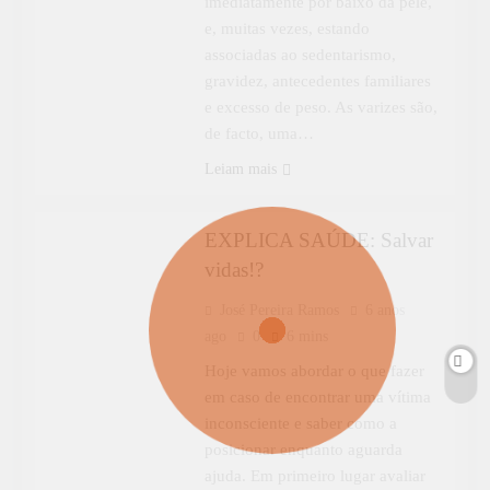
imediatamente por baixo da pele,
e, muitas vezes, estando
associadas ao sedentarismo,
gravidez, antecedentes familiares
e excesso de peso. As varizes são,
de facto, uma…
APRENDER MAIS
ESPECIAL
Leiam mais
EXPLICA SAÚDE
EXPLICA SAÚDE: Salvar
vidas!?
José Pereira Ramos
6 anos
ago
0
6 mins
Hoje vamos abordar o que fazer
em caso de encontrar uma vítima
inconsciente e saber como a
posicionar enquanto aguarda
ajuda. Em primeiro lugar avaliar