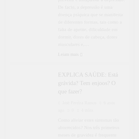
De facto, a depressão é uma
doença psíquica que se manifesta
de diferentes formas, tais como a
falta de apetite, dificuldade em
dormir, dores de cabeça, dores
musculares e,…
APRENDER MAIS
ESPECIAL
Leiam mais
EXPLICA SAÚDE
EXPLICA SAÚDE: Está
grávida? Tem enjoos? O
que fazer?
José Pereira Ramos
6 anos
ago
0
4 mins
Como aliviar estes sintomas tão
aborrecidos? Nos três primeiros
meses de gravidez é frequente