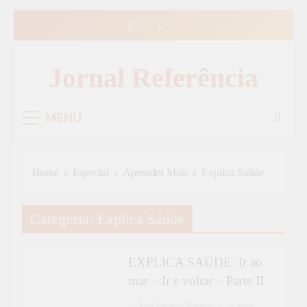
Skip
to
content
Jornal Referência
MENU
Home
Especial
Aprender Mais
Explica Saúde
APRENDER MAIS
Categoria:
Explica Saúde
ESPECIAL
EXPLICA SAÚDE
EXPLICA SAÚDE: Ir ao
mar – Ir e voltar – Parte II
José Pereira Ramos
6 anos