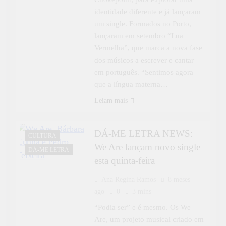
identidade diferente e já lançaram
um single. Formados no Porto,
lançaram em setembro “Lua
Vermelha”, que marca a nova fase
dos músicos a escrever e cantar
em português. “Sentimos agora
que a língua materna…
Leiam mais
DÁ-ME LETRA NEWS:
CULTURA
We Are lançam novo single
DÁ-ME LETRA
esta quinta-feira
Ana Regina Ramos
8 meses
ago
0
3 mins
“Podia ser” e é mesmo. Os We
Are, um projeto musical criado em