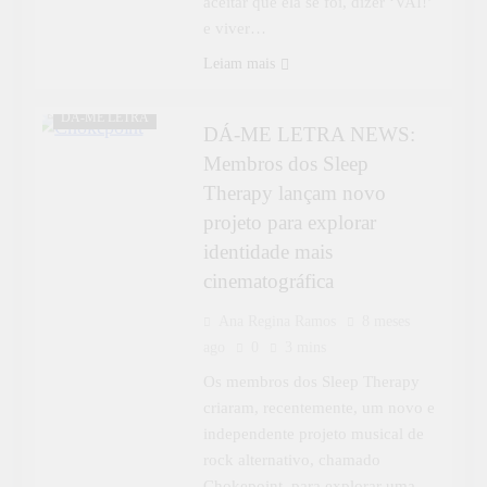
aceitar que ela se foi, dizer ‘VAI!’
e viver…
Leiam mais
CULTURA
DÁ-ME LETRA
DÁ-ME LETRA NEWS:
Membros dos Sleep
Therapy lançam novo
projeto para explorar
identidade mais
cinematográfica
Ana Regina Ramos
8 meses
ago
0
3 mins
Os membros dos Sleep Therapy
criaram, recentemente, um novo e
independente projeto musical de
rock alternativo, chamado
Chokepoint, para explorar uma