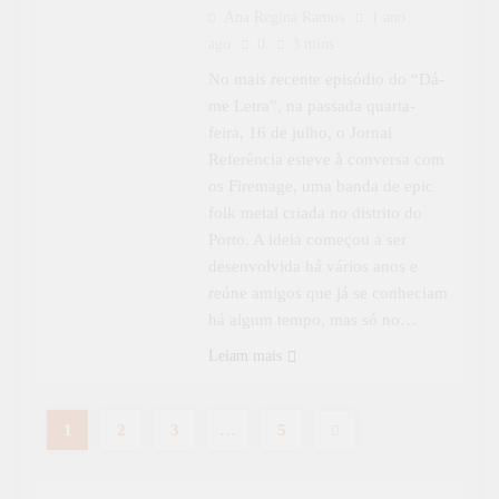
Ana Regina Ramos
1 ano
ago
0
3 mins
No mais recente episódio do “Dá-
me Letra”, na passada quarta-
feira, 16 de julho, o Jornal
Referência esteve à conversa com
os Firemage, uma banda de epic
folk metal criada no distrito do
Porto. A ideia começou a ser
desenvolvida há vários anos e
reúne amigos que já se conheciam
há algum tempo, mas só no…
Leiam mais
1
2
3
…
5