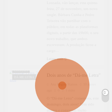
Lousada, vão lançar, esta quinta-
feira, 27 de novembro, um novo
single. Bárbara Cunha e Pedro
Teixeira vão partilhar com o
público, em todas as plataformas
digitais, a partir das 19h00, o seu
novo trabalho, que ambos
escreveram. A produção ficou a
cargo…
Leiam mais
CULTURA
Dois anos de “Dá-me Letra”
DÁ-ME LETRA
Ana Regina Ramos
10 meses
ago
0
1 mins
O “Dá-me Letra” comemora, este
domingo, dois anos! Têm sido
diretos e conversas muito