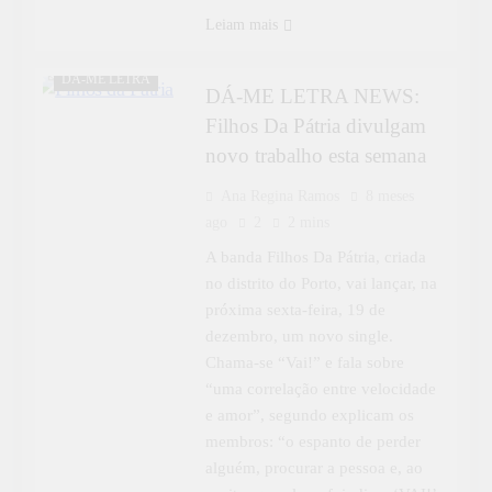
Leiam mais
CULTURA
DÁ-ME LETRA
DÁ-ME LETRA NEWS:
Filhos Da Pátria divulgam
novo trabalho esta semana
Ana Regina Ramos
8 meses
ago
2
2 mins
A banda Filhos Da Pátria, criada
no distrito do Porto, vai lançar, na
próxima sexta-feira, 19 de
dezembro, um novo single.
Chama-se “Vai!” e fala sobre
“uma correlação entre velocidade
e amor”, segundo explicam os
membros: “o espanto de perder
alguém, procurar a pessoa e, ao