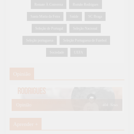
Remate À Conversa
Romão Rodrigues
Santa Maria da Feira
Saúde
SC Braga
Seleção de Portugal
Seleção Nacional
Seleção portuguesa
Seleção Portuguesa de Futebol
Sociedade
UEFA
Opinião
Opinião
404
News
Aprender +
Aprender Mais
19
News