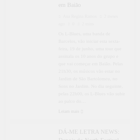
em Baião
Ana Regina Ramos
2 meses
ago
0
2 mins
Os L-Blues, uma banda de
Barcelos, vão iniciar esta sexta-
feira, 19 de junho, uma tour que
assinala os 10 anos do grupo e
que vai começar em Baião. Pelas
21h30, os músicos vão estar no
Jardim de São Bartolomeu, no
Sons no Jardim. No dia seguinte,
pelas 22h00, os L-Blues vão subir
ao palco do…
CULTURA
Leiam mais
DÁ-ME LETRA
DÁ-ME LETRA NEWS: