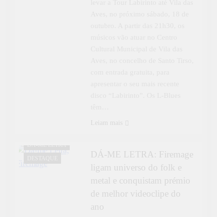
levar a Tour Labirinto até Vila das
Aves, no próximo sábado, 18 de
outubro. A partir das 21h30, os
músicos vão atuar no Centro
Cultural Municipal de Vila das
Aves, no concelho de Santo Tirso,
com entrada gratuita, para
apresentar o seu mais recente
disco “Labirinto”. Os L-Blues
têm…
Leiam mais
CULTURA
DÁ-ME LETRA
DÁ-ME LETRA: Firemage
DESTAQUE
ligam universo do folk e
metal e conquistam prémio
de melhor videoclipe do
ano