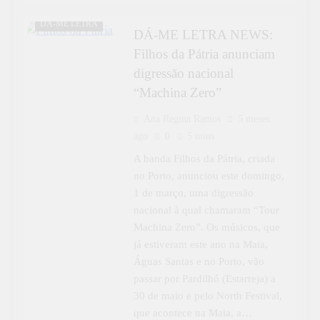
CULTURA
DÁ-ME LETRA
DÁ-ME LETRA NEWS:
Filhos da Pátria anunciam
digressão nacional
“Machina Zero”
Ana Regina Ramos
5 meses
ago
0
5 mins
A banda Filhos da Pátria, criada
no Porto, anunciou este domingo,
1 de março, uma digressão
nacional à qual chamaram “Tour
Machina Zero”. Os músicos, que
já estiveram este ano na Maia,
Águas Santas e no Porto, vão
passar por Pardilhó (Estarreja) a
30 de maio e pelo North Festival,
que acontece na Maia, a…