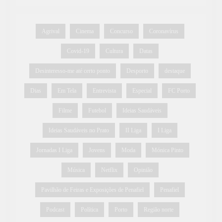
Agrival
Cinema
Concurso
Coronavírus
Covid-19
Cultura
Datas
Desinteresso-me até certo ponto
Desporto
destaque
Dias
Em Tela
Entrevista
Especial
FC Porto
Filme
Futebol
Ideias Saudáveis
Ideias Saudáveis no Prato
II Liga
I Liga
Jornadas I Liga
Jovens
Moda
Mónica Pinto
Música
Netflix
Opinião
Pavilhão de Feiras e Exposições de Penafiel
Penafiel
Podcast
Política
Porto
Região norte