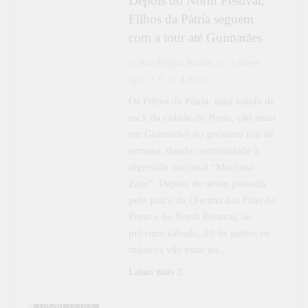
Depois do North Festival,
Filhos da Pátria seguem
com a tour até Guimarães
Ana Regina Ramos
2 meses
ago
0
4 mins
Os Filhos da Pátria, uma banda de
rock da cidade do Porto, vão atuar
em Guimarães no próximo fim de
semana, dando continuidade à
digressão nacional “Machina
Zero”. Depois de terem passado
pelo palco da Queima das Fitas do
Porto e do North Festival, no
próximo sábado, 20 de junho, os
músicos vão estar no…
Leiam mais
CULTURA
DÁ-ME LETRA