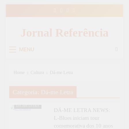
Skip
to
content
Jornal Referência
MENU
Home
Cultura
Dá-me Letra
Categoria:
Dá-me Letra
CULTURA
DÁ-ME LETRA
DÁ-ME LETRA NEWS:
L-Blues iniciam tour
comemorativa dos 10 anos