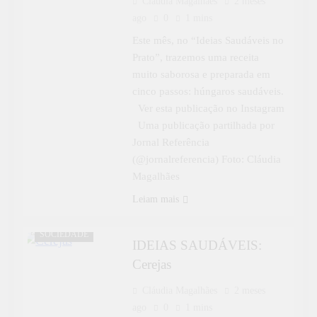
Cláudia Magalhães
2 meses
ago
0
1 mins
Este mês, no “Ideias Saudáveis no
Prato”, trazemos uma receita
muito saborosa e preparada em
cinco passos: húngaros saudáveis.
Ver esta publicação no Instagram
Uma publicação partilhada por
Jornal Referência
(@jornalreferencia) Foto: Cláudia
Magalhães
Leiam mais
IDEIAS
SAUDÁVEIS
SOCIEDADE
IDEIAS SAUDÁVEIS:
Cerejas
Cláudia Magalhães
2 meses
ago
0
1 mins