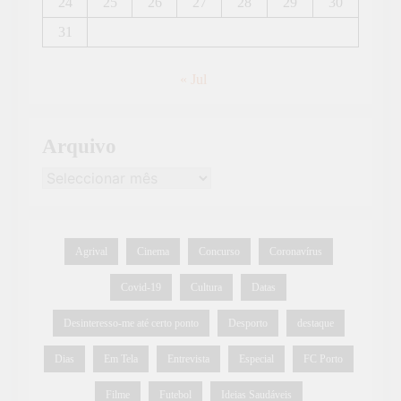
24
25
26
27
28
29
30
31
« Jul
Arquivo
Agrival
Cinema
Concurso
Coronavírus
Covid-19
Cultura
Datas
Desinteresso-me até certo ponto
Desporto
destaque
Dias
Em Tela
Entrevista
Especial
FC Porto
Filme
Futebol
Ideias Saudáveis