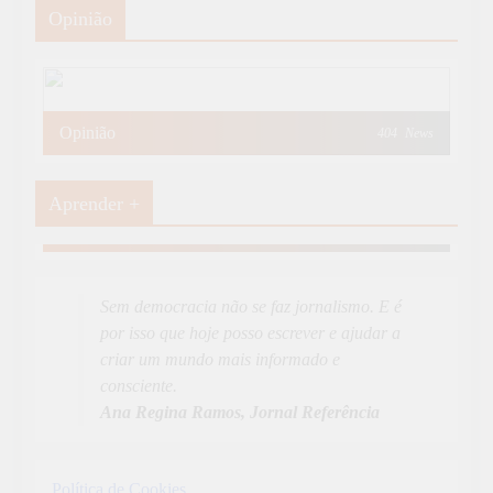
Opinião
Opinião
404
News
Aprender +
Aprender Mais
19
News
Sem democracia não se faz jornalismo. E é
por isso que hoje posso escrever e ajudar a
criar um mundo mais informado e
consciente.
Ana Regina Ramos, Jornal Referência
Política de Cookies