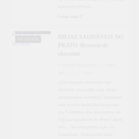
barbhuiya/Pexels
Leiam mais
IDEIAS
SAUDÁVEIS
IDEIAS SAUDÁVEIS NO
SOCIEDADE
PRATO: Brownie de
chocolate
Cláudia Magalhães
5 meses
ago
0
1 mins
Com vontade de comer um
docinho, mas estão sem muita
energia para cozinhar? Espreitem
esta receita muito fácil e pronta
em 5 minutos que trouxemos no
“Ideias Saudáveis no Prato” deste
mês. Ver esta publicação no
Instagram Uma publicação