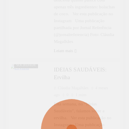
apenas três ingredientes: bolachas
de coco. Ver esta publicação no
Instagram Uma publicação
partilhada por Jornal Referência
(@jornalreferencia) Foto: Cláudia
Magalhães
Leiam mais
IDEIAS
SAUDÁVEIS
SOCIEDADE
IDEIAS SAUDÁVEIS:
Ervilha
Cláudia Magalhães
4 meses
ago
0
1 mins
Esta semana, no “Ideias
Saudáveis”, falamos sobre a
ervilha. Ver esta publicação no
Instagram Uma publicação