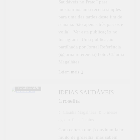
Saudáveis no Prato” para
mostrarmos uma receita simples
para uma das tardes deste fim de
semana. São apenas três passos e
voilà! Ver esta publicação no
Instagram Uma publicação
partilhada por Jornal Referência
(@jornalreferencia) Foto: Cláudia
Magalhães
Leiam mais
IDEIAS
SAUDÁVEIS
SOCIEDADE
IDEIAS SAUDÁVEIS:
Groselha
Cláudia Magalhães
3 meses
ago
0
1 mins
Com certeza que já ouviram falar
muito de groselha, mas sabem