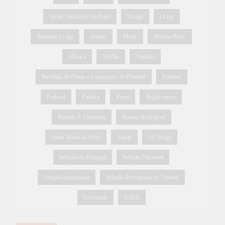
Ideias Saudáveis no Prato
II Liga
I Liga
Jornadas I Liga
Jovens
Moda
Mónica Pinto
Música
Netflix
Opinião
Pavilhão de Feiras e Exposições de Penafiel
Penafiel
Podcast
Política
Porto
Região norte
Remate À Conversa
Romão Rodrigues
Santa Maria da Feira
Saúde
SC Braga
Seleção de Portugal
Seleção Nacional
Seleção portuguesa
Seleção Portuguesa de Futebol
Sociedade
UEFA