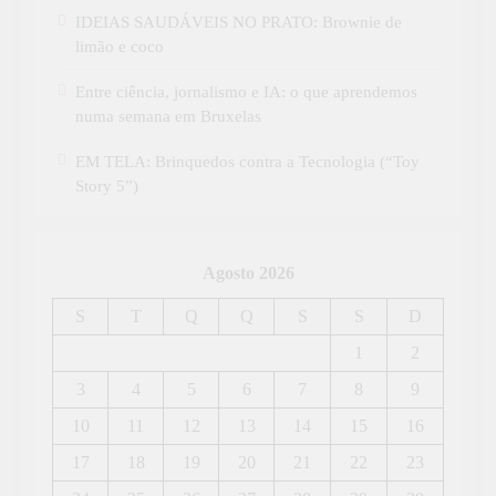
IDEIAS SAUDÁVEIS NO PRATO: Brownie de
limão e coco
Entre ciência, jornalismo e IA: o que aprendemos
numa semana em Bruxelas
EM TELA: Brinquedos contra a Tecnologia (“Toy
Story 5”)
Agosto 2026
S
T
Q
Q
S
S
D
1
2
3
4
5
6
7
8
9
10
11
12
13
14
15
16
17
18
19
20
21
22
23