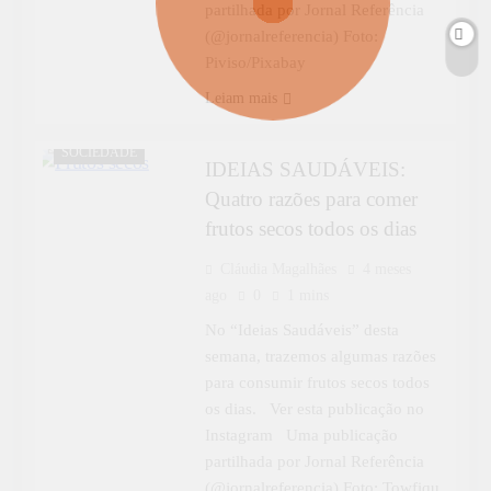
partilhada por Jornal Referência
(@jornalreferencia) Foto:
Piviso/Pixabay
Leiam mais
IDEIAS
SAUDÁVEIS
SOCIEDADE
IDEIAS SAUDÁVEIS:
Quatro razões para comer
frutos secos todos os dias
Cláudia Magalhães
4 meses
ago
0
1 mins
No “Ideias Saudáveis” desta
semana, trazemos algumas razões
para consumir frutos secos todos
os dias. Ver esta publicação no
Instagram Uma publicação
partilhada por Jornal Referência
(@jornalreferencia) Foto: Towfiqu