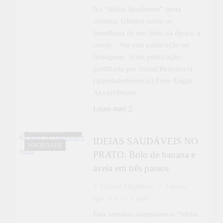
No “Ideias Saudáveis” desta
semana, falamos sobre os
benefícios de um fruto da época, a
cereja. Ver esta publicação no
Instagram Uma publicação
partilhada por Jornal Referência
(@jornalreferencia) Foto: Engin
Akyurt/Pexels
Leiam mais
IDEIAS
SAUDÁVEIS
IDEIAS SAUDÁVEIS NO
SOCIEDADE
PRATO: Bolo de banana e
aveia em três passos
Cláudia Magalhães
2 meses
ago
0
1 mins
Esta semana, adaptámos o “Ideias