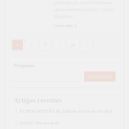
partilhada por Jornal Referência
(@jornalreferencia) Foto: Cláudia
Magalhães
Leiam mais
1
2
3
…
29
Pesquisar
PESQUISAR
Artigos recentes
#2 DESCONEXÃO III: Difíceis acertos de riso fácil
DATAS: Dia dos Avós