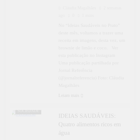
Cláudia Magalhães
2 semanas
ago
0
1 mins
No “Ideias Saudáveis no Prato”
deste mês, voltamos a trazer uma
receita em imagens, desta vez, um
brownie de limão e coco. Ver
esta publicação no Instagram
Uma publicação partilhada por
Jornal Referência
(@jornalreferencia) Foto: Cláudia
Magalhães
Leiam mais
IDEIAS
SAUDÁVEIS
SOCIEDADE
IDEIAS SAUDÁVEIS:
Quatro alimentos ricos em
água