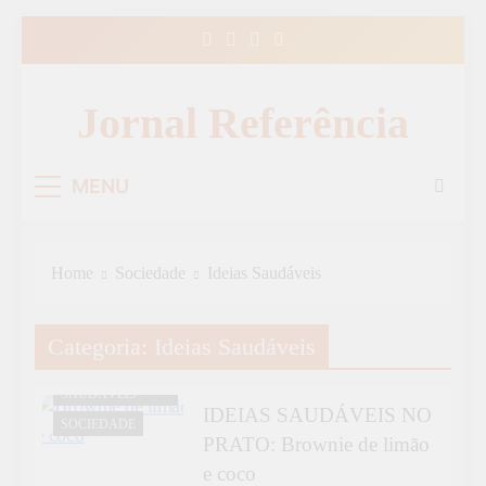
Skip
to
content
Jornal Referência
MENU
Home
Sociedade
Ideias Saudáveis
Categoria:
Ideias Saudáveis
IDEIAS
SAUDÁVEIS
IDEIAS SAUDÁVEIS NO
SOCIEDADE
PRATO: Brownie de limão
e coco