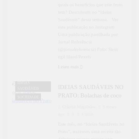
quais os benefícios que este fruto
tem? Descubram no “Ideias
Saudáveis” desta semana. Ver
esta publicação no Instagram
Uma publicação partilhada por
Jornal Referência
(@jornalreferencia) Foto: Stein
egil liland/Pexels
Leiam mais
IDEIAS
IDEIAS SAUDÁVEIS NO
SAUDÁVEIS
PRATO: Bolachas de coco
SOCIEDADE
Cláudia Magalhães
3 meses
ago
0
1 mins
Este mês, no “Ideias Saudáveis no
Prato”, trazemos uma receita tão
deliciosa quanto parece com