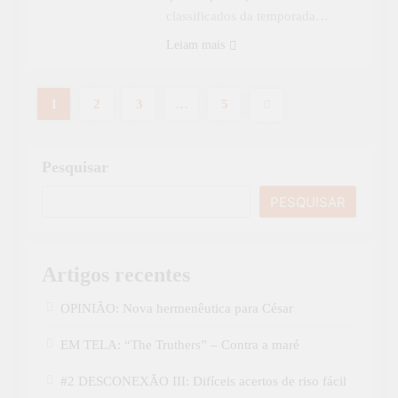
classificados da temporada…
Leiam mais
1
2
3
…
5
Pesquisar
PESQUISAR
Artigos recentes
OPINIÃO: Nova hermenêutica para César
EM TELA: “The Truthers” – Contra a maré
#2 DESCONEXÃO III: Difíceis acertos de riso fácil