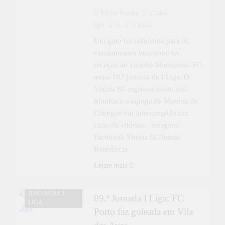
Filipa Rocha
2 anos
ago
0
1 mins
Um golo foi suficiente para os
vimaranenses vencerem na
receção ao vizinho Moreirense FC
nesta 10.ª jornada da I Liga. O
Vitória SC regressa assim aos
triunfos e a equipa de Moreira de
Cónegos viu interrompido um
ciclo de vitórias. Imagem:
Facebook Vitória SC/Jornal
Referência
Leiam mais
DESPORTO
JORNADAS I
09.ª Jornada I Liga: FC
LIGA
Porto faz goleada em Vila