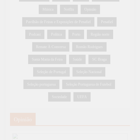
Música
Netflix
Opinião
Pavilhão de Feiras e Exposições de Penafiel
Penafiel
Podcast
Política
Porto
Região norte
Remate À Conversa
Romão Rodrigues
Santa Maria da Feira
Saúde
SC Braga
Seleção de Portugal
Seleção Nacional
Seleção portuguesa
Seleção Portuguesa de Futebol
Sociedade
UEFA
Opinião