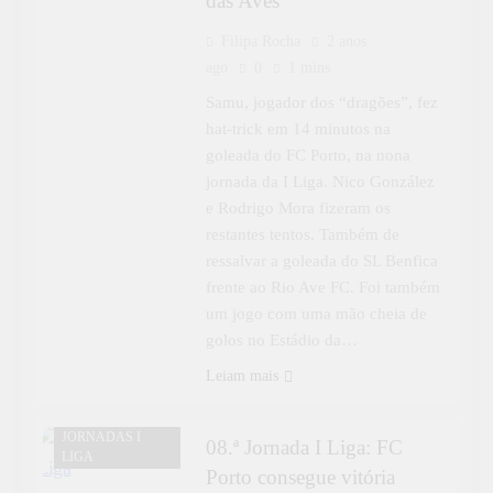
das Aves
Filipa Rocha
2 anos
ago
0
1 mins
Samu, jogador dos “dragões”, fez
hat-trick em 14 minutos na
goleada do FC Porto, na nona
jornada da I Liga. Nico González
e Rodrigo Mora fizeram os
restantes tentos. Também de
ressalvar a goleada do SL Benfica
frente ao Rio Ave FC. Foi também
um jogo com uma mão cheia de
golos no Estádio da…
Leiam mais
DESPORTO
JORNADAS I
08.ª Jornada I Liga: FC
LIGA
Porto consegue vitória