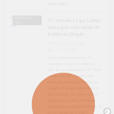
Leiam mais
DESPORTO
JORNADAS I
03.ª Jornada I Liga: Galeno
LIGA
marca golo mais rápido do
Estádio do Dragão
Filipa Rocha
2 anos
ago
0
1 mins
Galeno demorou apenas 18
segundos a marcar o primeiro
golo do encontro entre o FC Porto
e o Rio Ave FC. O tento mais
rápido da história do Estádio do
Dragão. O alcance anterior teria
sido marcado por Otávio aos 23
segundos, em 2022. Destaque
também para o primeiro triunfo do
recém subido AVS SAD…