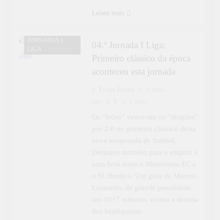
Leiam mais
DESPORTO
JORNADAS I
04.ª Jornada I Liga:
LIGA
Primeiro clássico da época
aconteceu esta jornada
Filipa Rocha
2 anos
ago
0
1 mins
Os “leões” venceram os “dragões”
por 2-0 no primeiro clássico desta
nova temporada de futebol.
Destaque também para o empate a
uma bola entre o Moreirense FC e
o SL Benfica. Um golo de Marcos
Leonardo, de grande penalidade,
aos 90+7 minutos, evitou a derrota
dos benfiquistas.