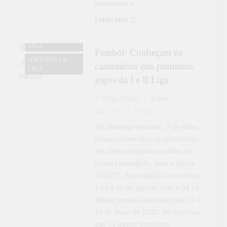
temporada e…
Leiam mais
DESPORTO
JORNADAS I
LIGA
Futebol: Conheçam os
JORNADAS II
calendários dos primeiros
LIGA
jogos da I e II Liga
Filipa Rocha
2 anos
ago
0
3 mins
No domingo passado, 7 de julho,
foram conhecidos os calendários
dos dois principais escalões do
futebol português, para a época
2024/25. Esta edição vai começar
a 10 e 11 de agosto, com a 34.ª e
última jornada marcada para 17 e
18 de maio de 2025. De ressalvar
que os quatro primeiros