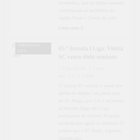
bombeiros, que na última semana
combateram os incêndios da
região Norte e Centro do país.
Leiam mais
DESPORTO
JORNADAS I
05.ª Jornada I Liga: Vitória
LIGA
SC vence dérbi minhoto
Filipa Rocha
2 anos
ago
0
1 mins
O Vitória SC venceu o maior dos
dérbis do Minho, em plena casa
do SC Braga, por 2-0, e ascendeu
ao terceiro lugar da I Liga
portuguesa de futebol. A equipa
minhota tem agora os mesmos 12
pontos que o FC Porto, segundo
classificado.