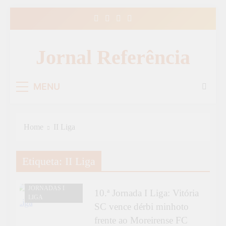
Skip
to
content
Jornal Referência
MENU
Home
II Liga
Etiqueta:
II Liga
DESPORTO
JORNADAS I
10.ª Jornada I Liga: Vitória
LIGA
SC vence dérbi minhoto
frente ao Moreirense FC