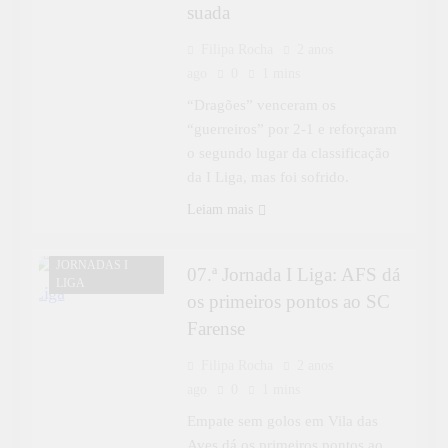
suada
Filipa Rocha
2 anos
ago
0
1 mins
“Dragões” venceram os
“guerreiros” por 2-1 e reforçaram
o segundo lugar da classificação
da I Liga, mas foi sofrido.
Leiam mais
DESPORTO
JORNADAS I
07.ª Jornada I Liga: AFS dá
LIGA
os primeiros pontos ao SC
Farense
Filipa Rocha
2 anos
ago
0
1 mins
Empate sem golos em Vila das
Aves dá os primeiros pontos ao