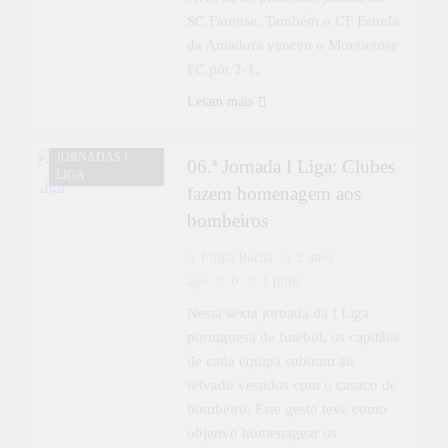
SC Farense. Também o CF Estrela
da Amadora venceu o Moreirense
FC por 2-1.
Leiam mais
DESPORTO
JORNADAS I
06.ª Jornada I Liga: Clubes
LIGA
fazem homenagem aos
bombeiros
Filipa Rocha
2 anos
ago
0
1 mins
Nesta sexta jornada da I Liga
portuguesa de futebol, os capitães
de cada equipa subiram ao
relvado vestidos com o casaco de
bombeiro. Este gesto teve como
objetivo homenagear os