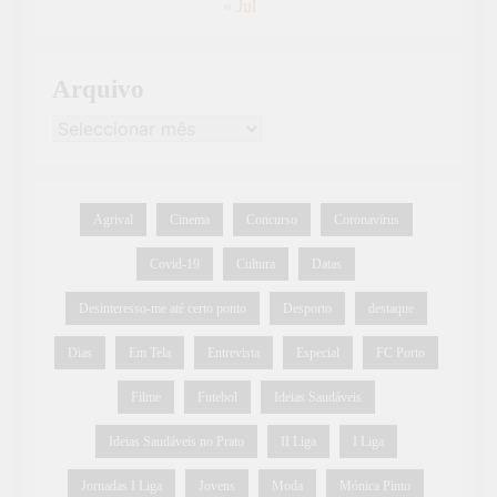
« Jul
Arquivo
Agrival
Cinema
Concurso
Coronavírus
Covid-19
Cultura
Datas
Desinteresso-me até certo ponto
Desporto
destaque
Dias
Em Tela
Entrevista
Especial
FC Porto
Filme
Futebol
Ideias Saudáveis
Ideias Saudáveis no Prato
II Liga
I Liga
Jornadas I Liga
Jovens
Moda
Mónica Pinto