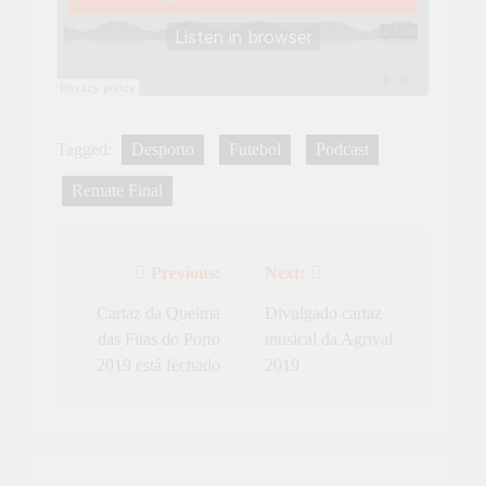
Tagged:
Desporto
Futebol
Podcast
Remate Final
Previous:
Next:
Navegação
de
Cartaz da Queima
Divulgado cartaz
das Fitas do Porto
musical da Agrival
artigos
2019 está fechado
2019