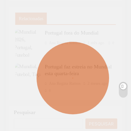
Relacionadas
Portugal fora do Mundial
Ana Regina Ramos
1 mês ago
0
Portugal faz estreia no Mundial
esta quarta-feira
Ana Regina Ramos
2 meses ago
0
Pesquisar
PESQUISAR