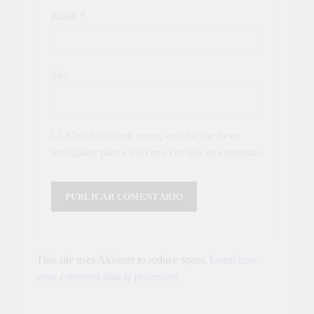
Email
*
Site
Guardar o meu nome, email e site neste
navegador para a próxima vez que eu comentar.
This site uses Akismet to reduce spam.
Learn how
your comment data is processed.