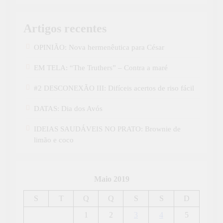
Artigos recentes
OPINIÃO: Nova hermenêutica para César
EM TELA: “The Truthers” – Contra a maré
#2 DESCONEXÃO III: Difíceis acertos de riso fácil
DATAS: Dia dos Avós
IDEIAS SAUDÁVEIS NO PRATO: Brownie de
limão e coco
Maio 2019
S
T
Q
Q
S
S
D
1
2
3
4
5