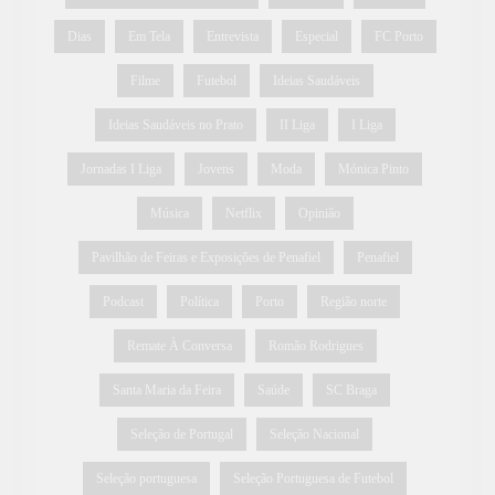
Dias
Em Tela
Entrevista
Especial
FC Porto
Filme
Futebol
Ideias Saudáveis
Ideias Saudáveis no Prato
II Liga
I Liga
Jornadas I Liga
Jovens
Moda
Mónica Pinto
Música
Netflix
Opinião
Pavilhão de Feiras e Exposições de Penafiel
Penafiel
Podcast
Política
Porto
Região norte
Remate À Conversa
Romão Rodrigues
Santa Maria da Feira
Saúde
SC Braga
Seleção de Portugal
Seleção Nacional
Seleção portuguesa
Seleção Portuguesa de Futebol