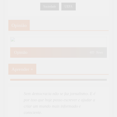
Sociedade
UEFA
Opinião
Opinião
405
News
Aprender +
Aprender Mais
19
News
Sem democracia não se faz jornalismo. E é
por isso que hoje posso escrever e ajudar a
criar um mundo mais informado e
consciente.