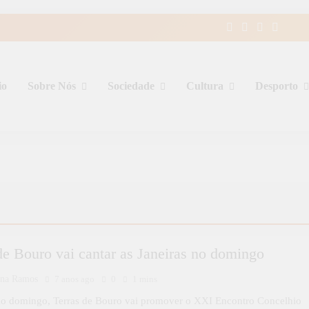
io
Sobre Nós
Sociedade
Cultura
Desporto
de Bouro vai cantar as Janeiras no domingo
ina Ramos
7 anos ago
0
1 mins
o domingo, Terras de Bouro vai promover o XXI Encontro Concelhio