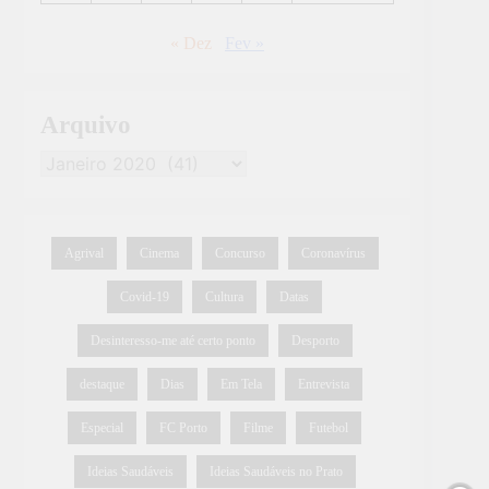
« Dez
Fev »
Arquivo
Agrival
Cinema
Concurso
Coronavírus
Covid-19
Cultura
Datas
Desinteresso-me até certo ponto
Desporto
destaque
Dias
Em Tela
Entrevista
Especial
FC Porto
Filme
Futebol
Ideias Saudáveis
Ideias Saudáveis no Prato