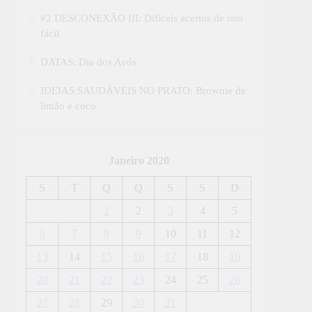
#2 DESCONEXÃO III: Difíceis acertos de riso
fácil
DATAS: Dia dos Avós
IDEIAS SAUDÁVEIS NO PRATO: Brownie de
limão e coco
Janeiro 2020
S
T
Q
Q
S
S
D
1
2
3
4
5
6
7
8
9
10
11
12
13
14
15
16
17
18
19
20
21
22
23
24
25
26
27
28
29
30
31