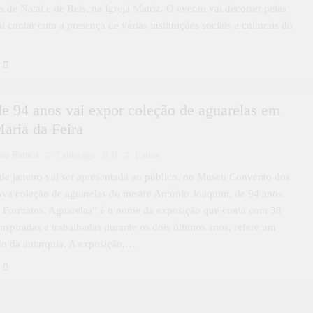
s de Natal e de Reis, na Igreja Matriz. O evento vai decorrer pelas
i contar com a presença de várias instituições sociais e culturais do
de 94 anos vai expor coleção de aguarelas em
aria da Feira
ina Ramos
7 anos ago
0
1 mins
de janeiro vai ser apresentada ao público, no Museu Convento dos
ova coleção de aguarelas do mestre António Joaquim, de 94 anos.
 Formatos, Aguarelas” é o nome da exposição que conta com 38
inspiradas e trabalhadas durante os dois últimos anos, refere um
o da autarquia. A exposição,…