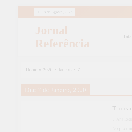
Skip
8 de Agosto, 2026
to
content
Jornal
Iníc
Referência
Home
2020
Janeiro
7
Dia:
7 de Janeiro, 2020
CULTURA
Terras 
Ana Reg
No próxim