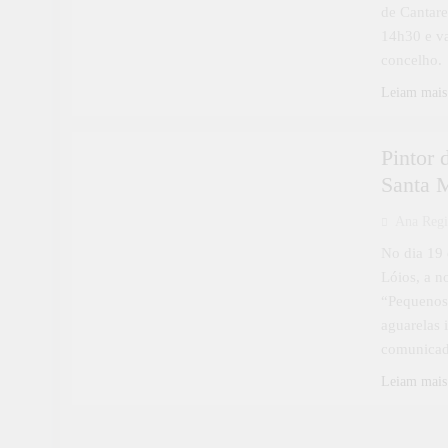
de Cantare
14h30 e va
concelho.
Leiam mais
CULTURA
Pintor 
Santa M
Ana Reg
No dia 19 
Lóios, a n
“Pequenos
aguarelas 
comunicad
Leiam mais