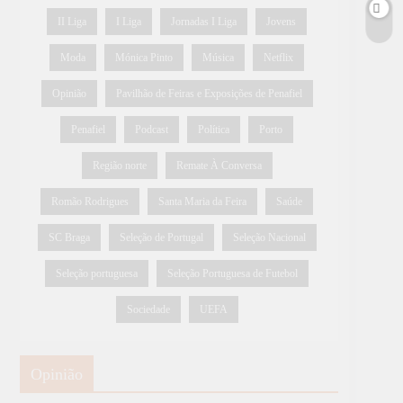
II Liga
I Liga
Jornadas I Liga
Jovens
Moda
Mónica Pinto
Música
Netflix
Opinião
Pavilhão de Feiras e Exposições de Penafiel
Penafiel
Podcast
Política
Porto
Região norte
Remate À Conversa
Romão Rodrigues
Santa Maria da Feira
Saúde
SC Braga
Seleção de Portugal
Seleção Nacional
Seleção portuguesa
Seleção Portuguesa de Futebol
Sociedade
UEFA
Opinião