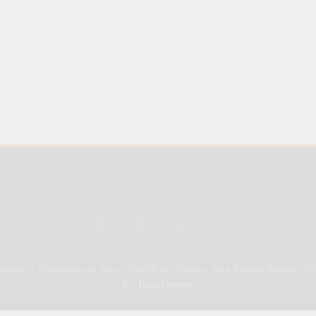
wspaper - Multipurpose News WordPress Theme. Ana Regina Ramos, 20
By
.
BlazeThemes