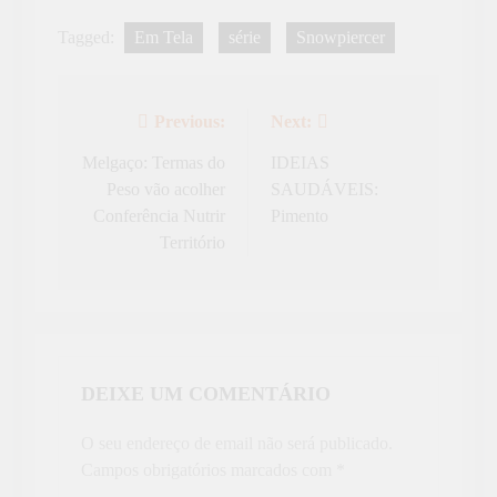
Tagged:
Em Tela
série
Snowpiercer
Previous:
Next:
Navegação
de
Melgaço: Termas do
IDEIAS
Peso vão acolher
SAUDÁVEIS:
artigos
Conferência Nutrir
Pimento
Território
DEIXE UM COMENTÁRIO
O seu endereço de email não será publicado.
Campos obrigatórios marcados com
*