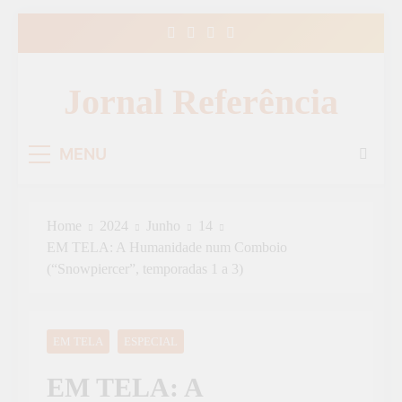
Skip
to
content
Jornal Referência
MENU
Home
2024
Junho
14
EM TELA: A Humanidade num Comboio
(“Snowpiercer”, temporadas 1 a 3)
EM TELA
ESPECIAL
EM TELA: A