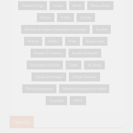
Jornadas I Liga
Jovens
Moda
Mónica Pinto
Música
Netflix
Opinião
Pavilhão de Feiras e Exposições de Penafiel
Penafiel
Podcast
Política
Porto
Região norte
Remate À Conversa
Romão Rodrigues
Santa Maria da Feira
Saúde
SC Braga
Seleção de Portugal
Seleção Nacional
Seleção portuguesa
Seleção Portuguesa de Futebol
Sociedade
UEFA
Opinião