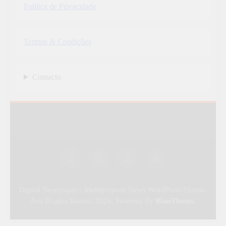
Política de Privacidade
Termos & Condições
Contacto
Digital Newspaper - Multipurpose News WordPress Theme.
Ana Regina Ramos, 2026. Powered By
.
BlazeThemes