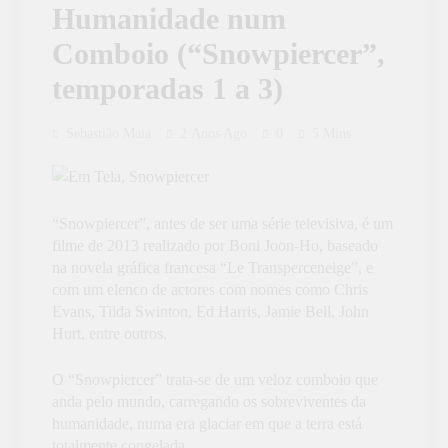
Humanidade num
Comboio (“Snowpiercer”,
temporadas 1 a 3)
Sebastião Maia
2 Anos Ago
0
5 Mins
“Snowpiercer”, antes de ser uma série televisiva, é um
filme de 2013 realizado por Boni Joon-Ho, baseado
na novela gráfica francesa “Le Transperceneige”, e
com um elenco de actores com nomes como Chris
Evans, Tilda Swinton, Ed Harris, Jamie Bell, John
Hurt, entre outros.
O “Snowpiercer” trata-se de um veloz comboio que
anda pelo mundo, carregando os sobreviventes da
humanidade, numa era glaciar em que a terra está
totalmente congelada.