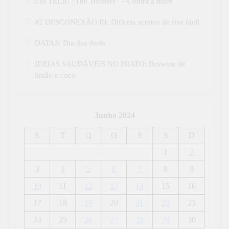
EM TELA: “The Truthers” – Contra a maré
#2 DESCONEXÃO III: Difíceis acertos de riso fácil
DATAS: Dia dos Avós
IDEIAS SAUDÁVEIS NO PRATO: Brownie de
limão e coco
Junho 2024
S
T
Q
Q
S
S
D
1
2
3
4
5
6
7
8
9
10
11
12
13
14
15
16
17
18
19
20
21
22
23
24
25
26
27
28
29
30