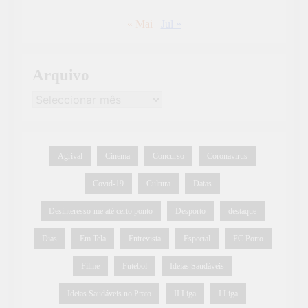
« Mai
Jul »
Arquivo
Agrival
Cinema
Concurso
Coronavírus
Covid-19
Cultura
Datas
Desinteresso-me até certo ponto
Desporto
destaque
Dias
Em Tela
Entrevista
Especial
FC Porto
Filme
Futebol
Ideias Saudáveis
Ideias Saudáveis no Prato
II Liga
I Liga