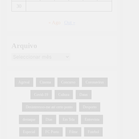
30
« Ago
Out »
Arquivo
Agrival
Cinema
Concurso
Coronavírus
Covid-19
Cultura
Datas
Desinteresso-me até certo ponto
Desporto
destaque
Dias
Em Tela
Entrevista
Especial
FC Porto
Filme
Futebol