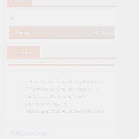
Opinião
Opinião
405
News
Aprender +
Aprender Mais
19
News
Sem democracia não se faz jornalismo.
E é por isso que hoje posso escrever e
ajudar a criar um mundo mais
informado e consciente.
Ana Regina Ramos, Jornal Referência
Política de Cookies