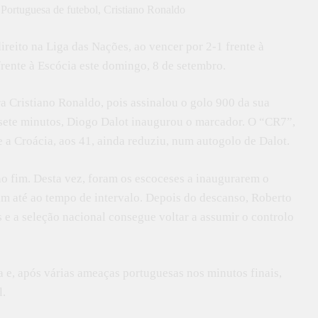
ireito na Liga das Nações, ao vencer por 2-1 frente à
frente à Escócia este domingo, 8 de setembro.
ra Cristiano Ronaldo, pois assinalou o golo 900 da sua
os sete minutos, Diogo Dalot inaugurou o marcador. O “CR7”,
 a Croácia, aos 41, ainda reduziu, num autogolo de Dalot.
ao fim. Desta vez, foram os escoceses a inaugurarem o
m até ao tempo de intervalo. Depois do descanso, Roberto
e a seleção nacional consegue voltar a assumir o controlo
 e, após várias ameaças portuguesas nos minutos finais,
l.