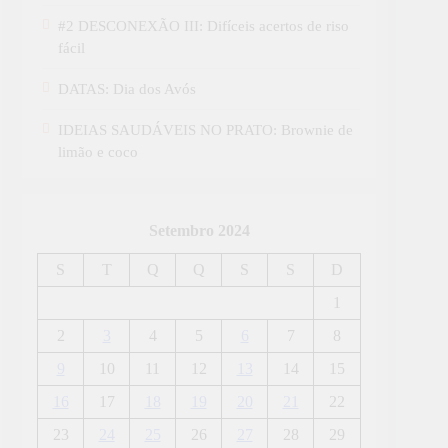
#2 DESCONEXÃO III: Difíceis acertos de riso
fácil
DATAS: Dia dos Avós
IDEIAS SAUDÁVEIS NO PRATO: Brownie de
limão e coco
Setembro 2024
S
T
Q
Q
S
S
D
1
2
3
4
5
6
7
8
9
10
11
12
13
14
15
16
17
18
19
20
21
22
23
24
25
26
27
28
29