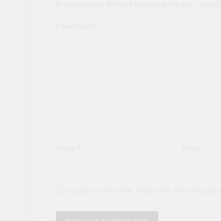
O seu endereço de email não será publicado.
Campos
Comentário
*
Nome
*
Email
*
Guardar o meu nome, email e site neste navegado