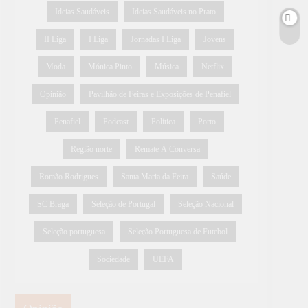
Ideias Saudáveis
Ideias Saudáveis no Prato
II Liga
I Liga
Jornadas I Liga
Jovens
Moda
Mónica Pinto
Música
Netflix
Opinião
Pavilhão de Feiras e Exposições de Penafiel
Penafiel
Podcast
Política
Porto
Região norte
Remate À Conversa
Romão Rodrigues
Santa Maria da Feira
Saúde
SC Braga
Seleção de Portugal
Seleção Nacional
Seleção portuguesa
Seleção Portuguesa de Futebol
Sociedade
UEFA