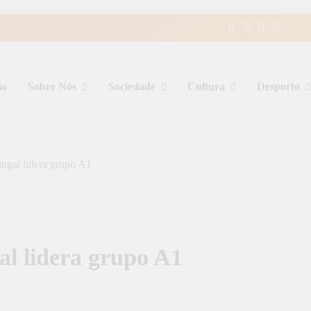
io
Sobre Nós
Sociedade
Cultura
Desporto
tugal lidera grupo A1
al lidera grupo A1