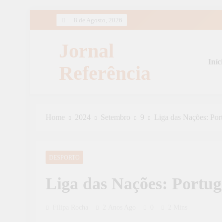
Skip
8 de Agosto, 2026
to
content
Jornal
Iníc
Referência
Home
2024
Setembro
9
Liga das Nações: Por
DESPORTO
Liga das Nações: Portug
Filipa Rocha
2 Anos Ago
0
2 Mins