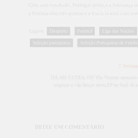
Com este resultado, Portugal reforça a liderança 
a Polónia têm três pontos e a Escócia está com zer
Tagged:
Desporto
Futebol
Liga das Nações
Seleção portuguesa
Seleção Portuguesa de Futebo
Previo
Navegação
de
DÁ-ME LETRA: Off The Vastum apostam
originais e vão lançar novo EP no final do 
artigos
DEIXE UM COMENTÁRIO