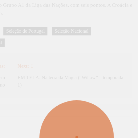
do Grupo A1 da Liga das Nações, com seis pontos. A Croácia e
o.
Seleção de Portugal
Seleção Nacional
l
us:
Next:
 em
EM TELA: Na terra da Magia (“Willow” – temporada
ano
1)