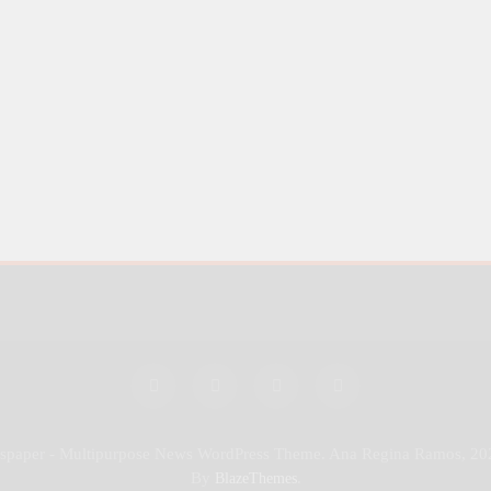
wspaper - Multipurpose News WordPress Theme. Ana Regina Ramos, 20
By
.
BlazeThemes