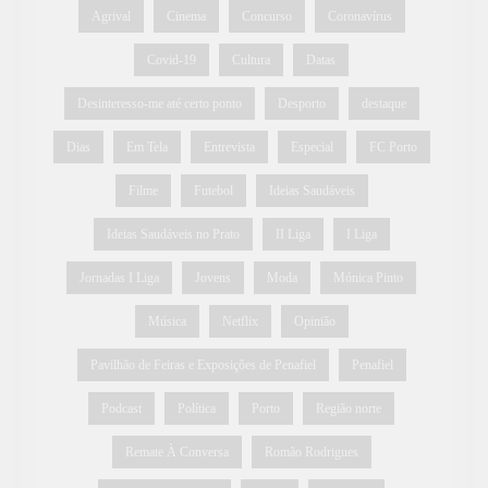
Agrival
Cinema
Concurso
Coronavírus
Covid-19
Cultura
Datas
Desinteresso-me até certo ponto
Desporto
destaque
Dias
Em Tela
Entrevista
Especial
FC Porto
Filme
Futebol
Ideias Saudáveis
Ideias Saudáveis no Prato
II Liga
I Liga
Jornadas I Liga
Jovens
Moda
Mónica Pinto
Música
Netflix
Opinião
Pavilhão de Feiras e Exposições de Penafiel
Penafiel
Podcast
Política
Porto
Região norte
Remate À Conversa
Romão Rodrigues