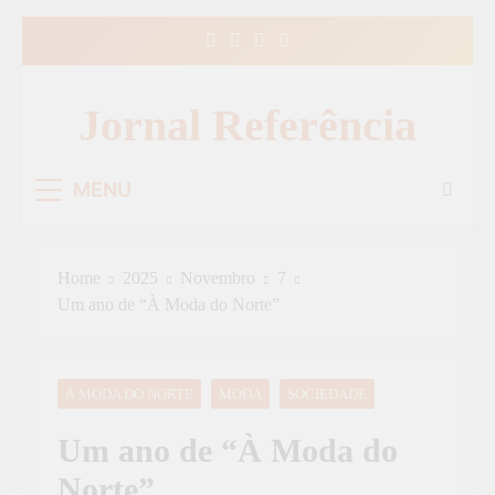
Skip
to
content
Jornal Referência
MENU
Home
2025
Novembro
7
Um ano de “À Moda do Norte”
À MODA DO NORTE
MODA
SOCIEDADE
Um ano de “À Moda do
Norte”