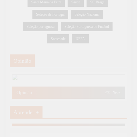
Santa Maria da Feira
Saúde
SC Braga
Seleção de Portugal
Seleção Nacional
Seleção portuguesa
Seleção Portuguesa de Futebol
Sociedade
UEFA
Opinião
Opinião
405
News
Aprender +
Aprender Mais
19
News