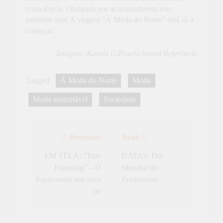
consciência. Obrigada por acompanharem este
primeiro ano! A viagem “À Moda do Norte” está só a
começar!
Imagem: Karola G/Pexels/Jornal Referência
Tagged:
À Moda do Norte
Moda
Moda sustentável
Sociedade
Previous:
Next:
Navegação
de
EM TELA: “True
DATAS: Dia
Haunting” – O
Mundial do
artigos
Paranormal nos anos
Enoturismo
90