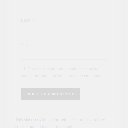
Email
*
Site
Guardar o meu nome, email e site neste
navegador para a próxima vez que eu comentar.
This site uses Akismet to reduce spam.
Learn how
your comment data is processed.