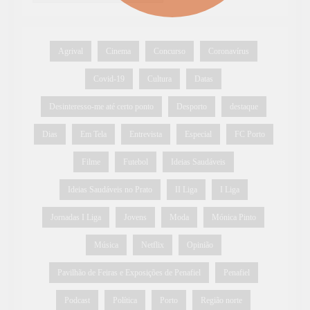
Agrival
Cinema
Concurso
Coronavírus
Covid-19
Cultura
Datas
Desinteresso-me até certo ponto
Desporto
destaque
Dias
Em Tela
Entrevista
Especial
FC Porto
Filme
Futebol
Ideias Saudáveis
Ideias Saudáveis no Prato
II Liga
I Liga
Jornadas I Liga
Jovens
Moda
Mónica Pinto
Música
Netflix
Opinião
Pavilhão de Feiras e Exposições de Penafiel
Penafiel
Podcast
Política
Porto
Região norte