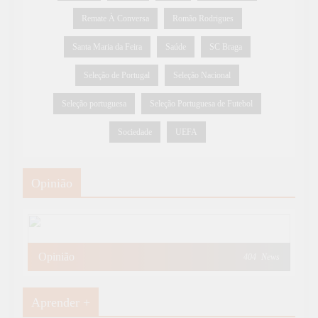
Remate À Conversa
Romão Rodrigues
Santa Maria da Feira
Saúde
SC Braga
Seleção de Portugal
Seleção Nacional
Seleção portuguesa
Seleção Portuguesa de Futebol
Sociedade
UEFA
Opinião
Opinião
404
News
Aprender +