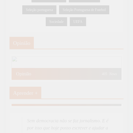
Seleção portuguesa
Seleção Portuguesa de Futebol
Sociedade
UEFA
Opinião
Opinião
405
News
Aprender +
Aprender Mais
19
News
Sem democracia não se faz jornalismo. E é
por isso que hoje posso escrever e ajudar a