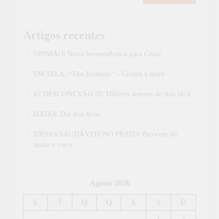
Artigos recentes
OPINIÃO: Nova hermenêutica para César
EM TELA: “The Truthers” – Contra a maré
#2 DESCONEXÃO III: Difíceis acertos de riso fácil
DATAS: Dia dos Avós
IDEIAS SAUDÁVEIS NO PRATO: Brownie de
limão e coco
Agosto 2026
S
T
Q
Q
S
S
D
1
2