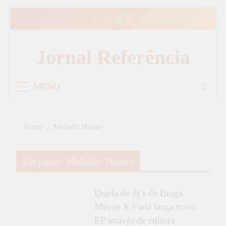
Skip
to
content
Jornal Referência
MENU
Home
Melodic House
Etiqueta:
Melodic House
CULTURA
Dupla de dj’s de Braga
Mayze X Faria lança novo
EP através de editora