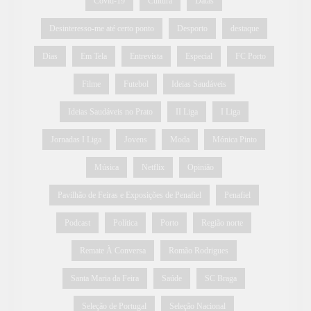
Covid-19
Cultura
Datas
Desinteresso-me até certo ponto
Desporto
destaque
Dias
Em Tela
Entrevista
Especial
FC Porto
Filme
Futebol
Ideias Saudáveis
Ideias Saudáveis no Prato
II Liga
I Liga
Jornadas I Liga
Jovens
Moda
Mónica Pinto
Música
Netflix
Opinião
Pavilhão de Feiras e Exposições de Penafiel
Penafiel
Podcast
Política
Porto
Região norte
Remate À Conversa
Romão Rodrigues
Santa Maria da Feira
Saúde
SC Braga
Seleção de Portugal
Seleção Nacional