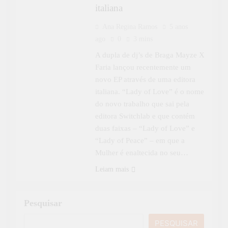
italiana
Ana Regina Ramos
5 anos
ago
0
3 mins
A dupla de dj’s de Braga Mayze X
Faria lançou recentemente um
novo EP através de uma editora
italiana. “Lady of Love” é o nome
do novo trabalho que sai pela
editora Switchlab e que contém
duas faixas – “Lady of Love” e
“Lady of Peace” – em que a
Mulher é enaltecida no seu…
Leiam mais
Pesquisar
PESQUISAR