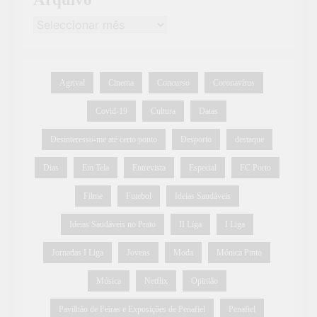
Agrival
Cinema
Concurso
Coronavírus
Covid-19
Cultura
Datas
Desinteresso-me até certo ponto
Desporto
destaque
Dias
Em Tela
Entrevista
Especial
FC Porto
Filme
Futebol
Ideias Saudáveis
Ideias Saudáveis no Prato
II Liga
I Liga
Jornadas I Liga
Jovens
Moda
Mónica Pinto
Música
Netflix
Opinião
Pavilhão de Feiras e Exposições de Penafiel
Penafiel