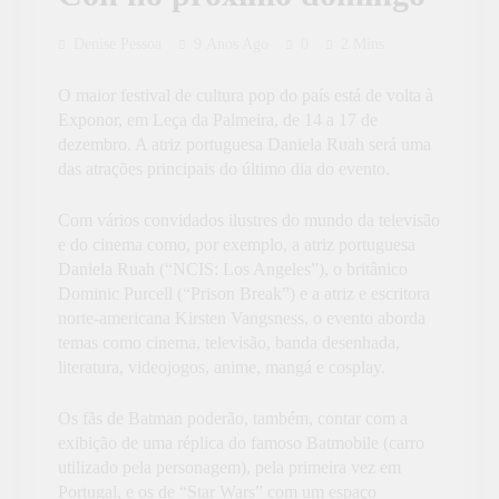
Denise Pessoa
9 Anos Ago
0
2 Mins
O maior festival de cultura pop do país está de volta à
Exponor, em Leça da Palmeira, de 14 a 17 de
dezembro. A atriz portuguesa Daniela Ruah será uma
das atrações principais do último dia do evento.
Com vários convidados ilustres do mundo da televisão
e do cinema como, por exemplo, a atriz portuguesa
Daniela Ruah (“NCIS: Los Angeles”), o britânico
Dominic Purcell (“Prison Break”) e a atriz e escritora
norte-americana Kirsten Vangsness, o evento aborda
temas como cinema, televisão, banda desenhada,
literatura, videojogos, anime, mangá e cosplay.
Os fãs de Batman poderão, também, contar com a
exibição de uma réplica do famoso Batmobile (carro
utilizado pela personagem), pela primeira vez em
Portugal, e os de “Star Wars” com um espaço