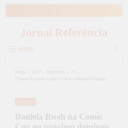
Skip
to
content
Jornal Referência
MENU
Home
2017
Dezembro
15
Daniela Ruah na Comic Con no próximo domingo
CULTURA
Daniela Ruah na Comic
Con no próximo domingo