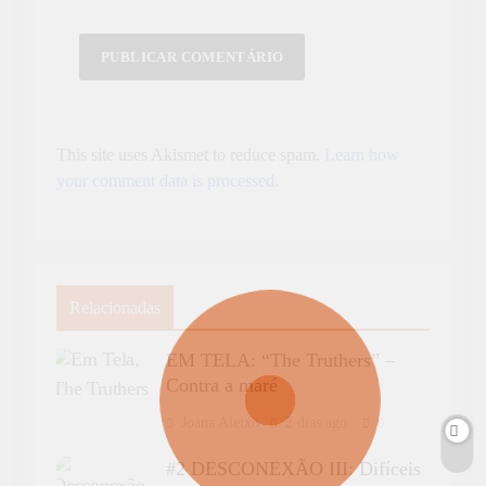
This site uses Akismet to reduce spam.
Learn how
your comment data is processed.
Relacionadas
EM TELA: “The Truthers” –
Contra a maré
Joana Aleixo
2 dias ago
0
#2 DESCONEXÃO III: Difíceis