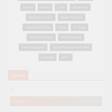
Podcast
Política
Porto
Região norte
Remate À Conversa
Romão Rodrigues
Santa Maria da Feira
Saúde
SC Braga
Seleção de Portugal
Seleção Nacional
Seleção portuguesa
Seleção Portuguesa de Futebol
Sociedade
UEFA
Opinião
Opinião
405
News