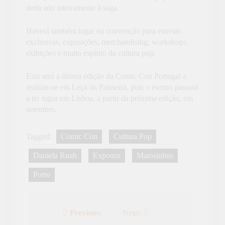
dedicado inteiramente à saga.
Haverá também lugar na convenção para estreias
exclusivas, exposições, merchandising, workshops,
exibições e muito espírito da cultura pop.
Esta será a última edição da Comic Con Portugal a
realizar-se em Leça da Palmeira, pois o evento passará
a ter lugar em Lisboa, a partir da próxima edição, em
setembro.
Tagged:
Comic Con
Cultura Pop
Daniela Ruah
Exponor
Matosinhos
Porto
Previous:
Next:
Navegação