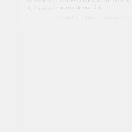
#2 DESCONEXÃO III: Difíceis
acertos de riso fácil
Ana Regina Ramos
6 dias ago
0