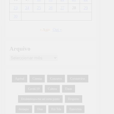
23
24
25
26
27
28
29
30
« Ago
Out »
Arquivo
Agrival
Cinema
Concurso
Coronavírus
Covid-19
Cultura
Datas
Desinteresso-me até certo ponto
Desporto
destaque
Dias
Em Tela
Entrevista