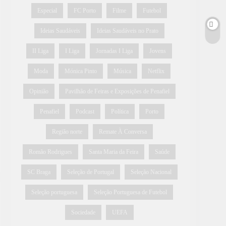
Especial
FC Porto
Filme
Futebol
Ideias Saudáveis
Ideias Saudáveis no Prato
II Liga
I Liga
Jornadas I Liga
Jovens
Moda
Mónica Pinto
Música
Netflix
Opinião
Pavilhão de Feiras e Exposições de Penafiel
Penafiel
Podcast
Política
Porto
Região norte
Remate À Conversa
Romão Rodrigues
Santa Maria da Feira
Saúde
SC Braga
Seleção de Portugal
Seleção Nacional
Seleção portuguesa
Seleção Portuguesa de Futebol
Sociedade
UEFA