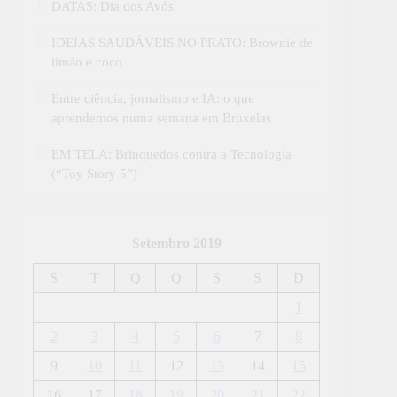
DATAS: Dia dos Avós
IDEIAS SAUDÁVEIS NO PRATO: Brownie de
limão e coco
Entre ciência, jornalismo e IA: o que
aprendemos numa semana em Bruxelas
EM TELA: Brinquedos contra a Tecnologia
(“Toy Story 5”)
Setembro 2019
S
T
Q
Q
S
S
D
1
2
3
4
5
6
7
8
9
10
11
12
13
14
15
16
17
18
19
20
21
22