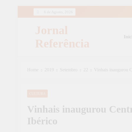
Skip
6 de Agosto, 2026
to
content
Jornal
Iníc
Referência
Home
2019
Setembro
22
Vinhais inaugurou C
CULTURA
Vinhais inaugurou Cent
Ibérico