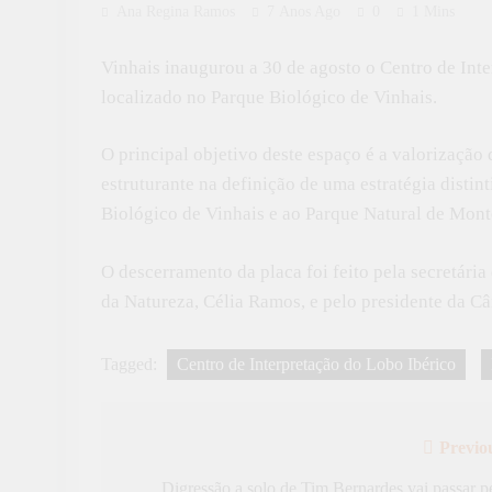
Ana Regina Ramos
7 Anos Ago
0
1 Mins
Vinhais inaugurou a 30 de agosto o Centro de Int
localizado no Parque Biológico de Vinhais.
O principal objetivo deste espaço é a valorizaçã
estruturante na definição de uma estratégia distin
Biológico de Vinhais e ao Parque Natural de Monte
O descerramento da placa foi feito pela secretári
da Natureza, Célia Ramos, e pelo presidente da C
Tagged:
Centro de Interpretação do Lobo Ibérico
Previo
Navegação
Digressão a solo de Tim Bernardes vai passar p