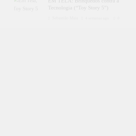
EM TELA: Brinquedos contra a
Tecnologia (“Toy Story 5”)
Sebastião Maia
4 semanas ago
0