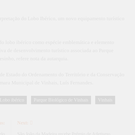
erpretação do Lobo Ibérico, um novo equipamento turístico
o do lobo ibérico como espécie emblemática e elemento
tiva de desenvolvimento turístico associada ao Parque
sinho, refere nota da autarquia.
a de Estado do Ordenamento do Território e da Conservação
âmara Municipal de Vinhais, Luís Fernandes.
Lobo ibérico
Parque Biológico de Vinhais
Vinhais
us:
Next:
elo
São João da Madeira recebe Prémio de Atletismo