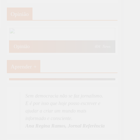
Opinião
Opinião
404
News
Aprender +
Aprender Mais
19
News
Sem democracia não se faz jornalismo.
E é por isso que hoje posso escrever e
ajudar a criar um mundo mais
informado e consciente.
Ana Regina Ramos, Jornal Referência