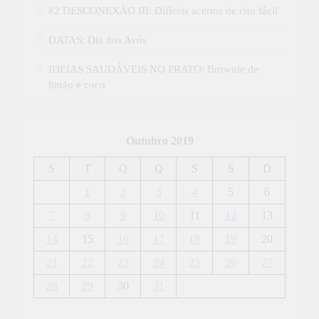
#2 DESCONEXÃO III: Difíceis acertos de riso fácil
DATAS: Dia dos Avós
IDEIAS SAUDÁVEIS NO PRATO: Brownie de
limão e coco
Outubro 2019
S
T
Q
Q
S
S
D
1
2
3
4
5
6
7
8
9
10
11
12
13
14
15
16
17
18
19
20
21
22
23
24
25
26
27
28
29
30
31