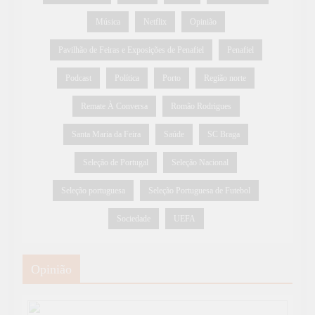
Música
Netflix
Opinião
Pavilhão de Feiras e Exposições de Penafiel
Penafiel
Podcast
Política
Porto
Região norte
Remate À Conversa
Romão Rodrigues
Santa Maria da Feira
Saúde
SC Braga
Seleção de Portugal
Seleção Nacional
Seleção portuguesa
Seleção Portuguesa de Futebol
Sociedade
UEFA
Opinião