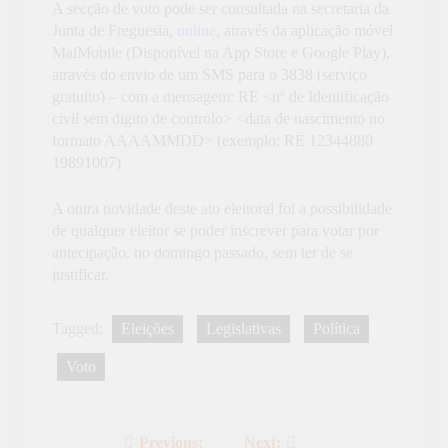
A secção de voto pode ser consultada na secretaria da
Junta de Freguesia,
online
, através da aplicação móvel
MaiMobile (Disponível na App Store e Google Play),
através do envio de um SMS para o 3838 (serviço
gratuito) – com a mensagem: RE <nº de Identificação
civil sem digito de controlo> <data de nascimento no
formato AAAAMMDD> (exemplo: RE 12344880
19891007)
A outra novidade deste ato eleitoral foi a possibilidade
de qualquer eleitor se poder inscrever para votar por
antecipação, no domingo passado, sem ter de se
justificar.
Tagged:
Eleições
Legislativas
Política
Voto
Previous:
Next:
Navegação