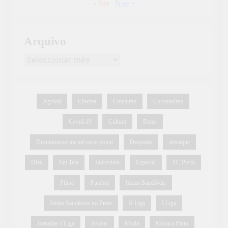
« Set
Nov »
Arquivo
Agrival
Cinema
Concurso
Coronavírus
Covid-19
Cultura
Datas
Desinteresso-me até certo ponto
Desporto
destaque
Dias
Em Tela
Entrevista
Especial
FC Porto
Filme
Futebol
Ideias Saudáveis
Ideias Saudáveis no Prato
II Liga
I Liga
Jornadas I Liga
Jovens
Moda
Mónica Pinto