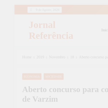
Skip
9 de Agosto, 2026
to
content
Jornal
Iníc
Referência
Home
2019
Novembro
18
Aberto concurso p
ECONOMIA
SOCIEDADE
Aberto concurso para c
de Varzim