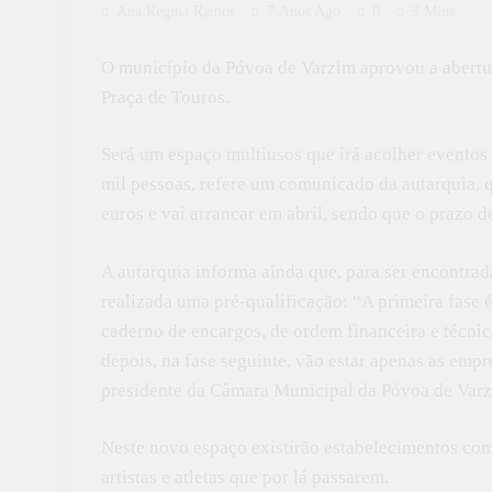
Ana Regina Ramos
7 Anos Ago
0
3 Mins
O município da Póvoa de Varzim aprovou a abertur
Praça de Touros.
Será um espaço multiusos que irá acolher eventos 
mil pessoas, refere um comunicado da autarquia, q
euros e vai arrancar em abril, sendo que o prazo d
A autarquia informa ainda que, para ser encontrad
realizada uma pré-qualificação: “A primeira fase é
caderno de encargos, de ordem financeira e técnic
depois, na fase seguinte, vão estar apenas as empr
presidente da Câmara Municipal da Póvoa de Varzi
Neste novo espaço existirão estabelecimentos come
artistas e atletas que por lá passarem.