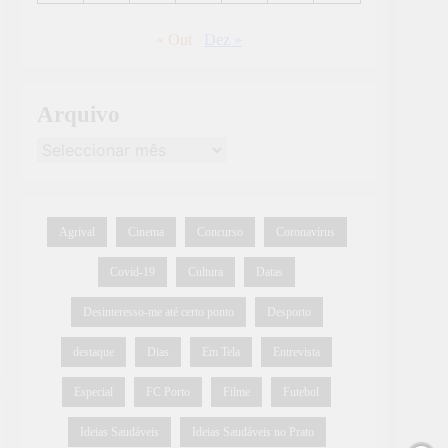
« Out
Dez »
Arquivo
Agrival
Cinema
Concurso
Coronavírus
Covid-19
Cultura
Datas
Desinteresso-me até certo ponto
Desporto
destaque
Dias
Em Tela
Entrevista
Especial
FC Porto
Filme
Futebol
Ideias Saudáveis
Ideias Saudáveis no Prato