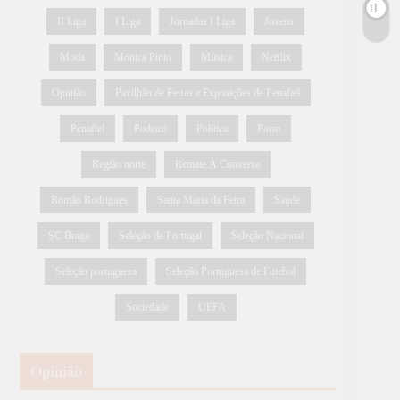
II Liga
I Liga
Jornadas I Liga
Jovens
Moda
Mónica Pinto
Música
Netflix
Opinião
Pavilhão de Feiras e Exposições de Penafiel
Penafiel
Podcast
Política
Porto
Região norte
Remate À Conversa
Romão Rodrigues
Santa Maria da Feira
Saúde
SC Braga
Seleção de Portugal
Seleção Nacional
Seleção portuguesa
Seleção Portuguesa de Futebol
Sociedade
UEFA
Opinião