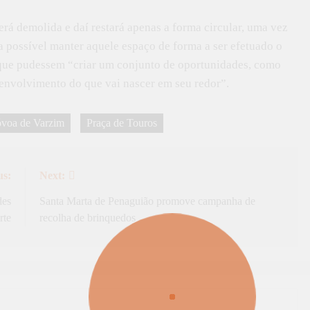
erá demolida e daí restará apenas a forma circular, uma vez
ra possível manter aquele espaço de forma a ser efetuado o
 que pudessem “criar um conjunto de oportunidades, como
envolvimento do que vai nascer em seu redor”.
voa de Varzim
Praça de Touros
us:
Next:
des
Santa Marta de Penaguião promove campanha de
rte
recolha de brinquedos