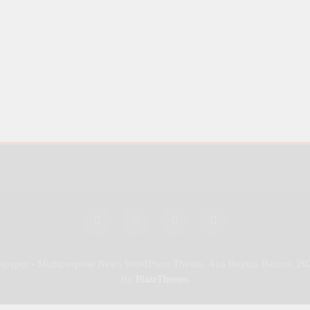
wspaper - Multipurpose News WordPress Theme. Ana Regina Ramos, 20
By
.
BlazeThemes