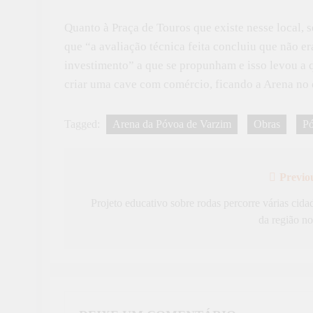
Quanto à Praça de Touros que existe nesse local, s
que “a avaliação técnica feita concluiu que não e
investimento” a que se propunham e isso levou a
criar uma cave com comércio, ficando a Arena no 
Tagged:
Arena da Póvoa de Varzim
Obras
Pó
Previo
Navegação
de
Projeto educativo sobre rodas percorre várias cida
da região no
artigos