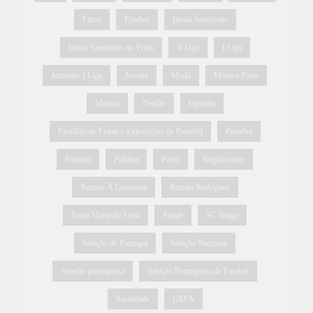
Filme
Futebol
Ideias Saudáveis
Ideias Saudáveis no Prato
II Liga
I Liga
Jornadas I Liga
Jovens
Moda
Mónica Pinto
Música
Netflix
Opinião
Pavilhão de Feiras e Exposições de Penafiel
Penafiel
Podcast
Política
Porto
Região norte
Remate À Conversa
Romão Rodrigues
Santa Maria da Feira
Saúde
SC Braga
Seleção de Portugal
Seleção Nacional
Seleção portuguesa
Seleção Portuguesa de Futebol
Sociedade
UEFA