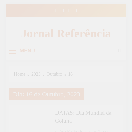
Skip
to
content
Jornal Referência
MENU
Home
2023
Outubro
16
Dia:
16 de Outubro, 2023
DATAS
ESPECIAL
DATAS: Dia Mundial da
Coluna
Ana Regina Ramos
3 anos