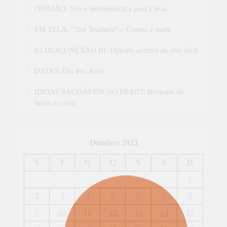
OPINIÃO: Nova hermenêutica para César
EM TELA: “The Truthers” – Contra a maré
#2 DESCONEXÃO III: Difíceis acertos de riso fácil
DATAS: Dia dos Avós
IDEIAS SAUDÁVEIS NO PRATO: Brownie de
limão e coco
Outubro 2023
S
T
Q
Q
S
S
D
1
2
3
4
5
6
7
8
9
10
11
12
13
14
15