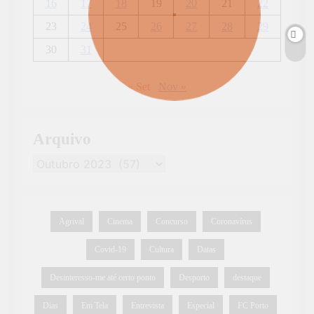
16
17
18
19
20
21
22
23
24
25
26
27
28
29
30
31
« Set
Nov »
Arquivo
Agrival
Cinema
Concurso
Coronavírus
Covid-19
Cultura
Datas
Desinteresso-me até certo ponto
Desporto
destaque
Dias
Em Tela
Entrevista
Especial
FC Porto