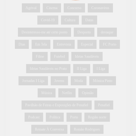
Agrival
Cinema
Concurso
Coronavírus
Covid-19
Cultura
Datas
Desinteresso-me até certo ponto
Desporto
destaque
Dias
Em Tela
Entrevista
Especial
FC Porto
Filme
Futebol
Ideias Saudáveis
Ideias Saudáveis no Prato
II Liga
I Liga
Jornadas I Liga
Jovens
Moda
Mónica Pinto
Música
Netflix
Opinião
Pavilhão de Feiras e Exposições de Penafiel
Penafiel
Podcast
Política
Porto
Região norte
Remate À Conversa
Romão Rodrigues