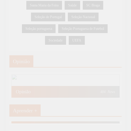
Santa Maria da Feira
Saúde
SC Braga
Seleção de Portugal
Seleção Nacional
Seleção portuguesa
Seleção Portuguesa de Futebol
Sociedade
UEFA
Opinião
Opinião
404
News
Aprender +
Aprender Mais
19
News