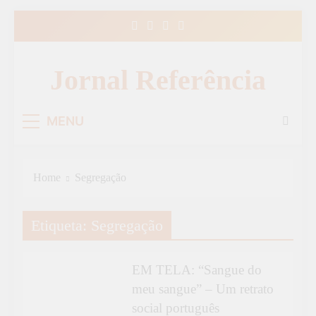
Skip
to
content
Jornal Referência
MENU
Home
Segregação
Etiqueta:
Segregação
EM TELA
ESPECIAL
EM TELA: “Sangue do
meu sangue” – Um retrato
social português