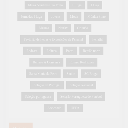
Ideias Saudáveis no Prato
II Liga
I Liga
Jornadas I Liga
Jovens
Moda
Mónica Pinto
Música
Netflix
Opinião
Pavilhão de Feiras e Exposições de Penafiel
Penafiel
Podcast
Política
Porto
Região norte
Remate À Conversa
Romão Rodrigues
Santa Maria da Feira
Saúde
SC Braga
Seleção de Portugal
Seleção Nacional
Seleção portuguesa
Seleção Portuguesa de Futebol
Sociedade
UEFA