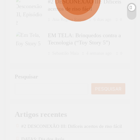
#2 DESCONEXÃO III: Difíceis
acertos de riso fácil
Ana Regina Ramos
6 dias ago
0
EM TELA: Brinquedos contra a
Tecnologia (“Toy Story 5”)
Sebastião Maia
4 semanas ago
0
Pesquisar
PESQUISAR
Artigos recentes
#2 DESCONEXÃO III: Difíceis acertos de riso fácil
DATAS: Dia dos Avós