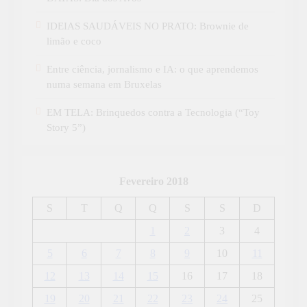
IDEIAS SAUDÁVEIS NO PRATO: Brownie de
limão e coco
Entre ciência, jornalismo e IA: o que aprendemos
numa semana em Bruxelas
EM TELA: Brinquedos contra a Tecnologia (“Toy
Story 5”)
Fevereiro 2018
S
T
Q
Q
S
S
D
1
2
3
4
5
6
7
8
9
10
11
12
13
14
15
16
17
18
19
20
21
22
23
24
25