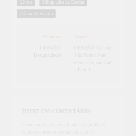
Livros
Olimpíadas da Escrita
Póvoa de Varzim
Previous:
Next:
Navegação
de
OPINIÃO:
OPINIÃO: Cale-se!
Desigualdades
Não Fume! Nem
artigos
coma sal ou açúcar!
– Parte I
DEIXE UM COMENTÁRIO
O seu endereço de email não será publicado.
Campos obrigatórios marcados com
*