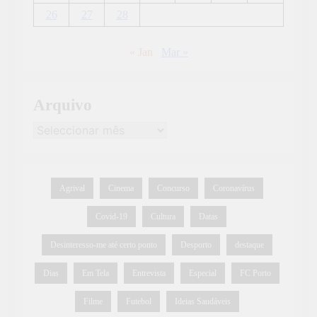
26
27
28
« Jan
Mar »
Arquivo
Agrival
Cinema
Concurso
Coronavírus
Covid-19
Cultura
Datas
Desinteresso-me até certo ponto
Desporto
destaque
Dias
Em Tela
Entrevista
Especial
FC Porto
Filme
Futebol
Ideias Saudáveis