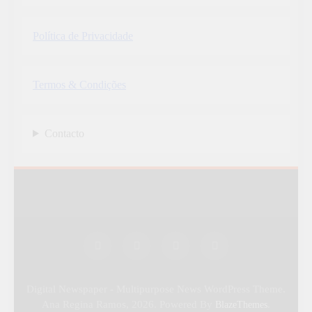
Política de Privacidade
Termos & Condições
Contacto
Digital Newspaper - Multipurpose News WordPress Theme.
Ana Regina Ramos, 2026. Powered By
.
BlazeThemes