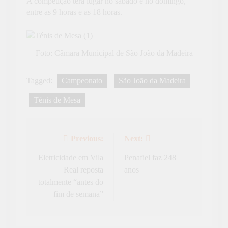
A competição terá lugar no sábado e no domingo,
entre as 9 horas e as 18 horas.
Foto: Câmara Municipal de São João da Madeira
Tagged:
Campeonato
São João da Madeira
Ténis de Mesa
Previous:
Next:
Navegação
de
Eletricidade em Vila
Penafiel faz 248
Real reposta
anos
artigos
totalmente “antes do
fim de semana”