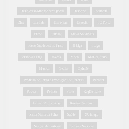
Desinteresso-me até certo ponto
Desporto
destaque
Dias
Em Tela
Entrevista
Especial
FC Porto
Filme
Futebol
Ideias Saudáveis
Ideias Saudáveis no Prato
II Liga
I Liga
Jornadas I Liga
Jovens
Moda
Mónica Pinto
Música
Netflix
Opinião
Pavilhão de Feiras e Exposições de Penafiel
Penafiel
Podcast
Política
Porto
Região norte
Remate À Conversa
Romão Rodrigues
Santa Maria da Feira
Saúde
SC Braga
Seleção de Portugal
Seleção Nacional