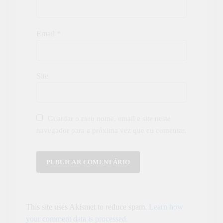
Email
*
Site
Guardar o meu nome, email e site neste
navegador para a próxima vez que eu comentar.
This site uses Akismet to reduce spam.
Learn how
your comment data is processed.