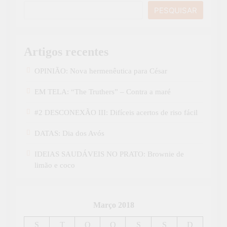
PESQUISAR
Artigos recentes
OPINIÃO: Nova hermenêutica para César
EM TELA: “The Truthers” – Contra a maré
#2 DESCONEXÃO III: Difíceis acertos de riso fácil
DATAS: Dia dos Avós
IDEIAS SAUDÁVEIS NO PRATO: Brownie de
limão e coco
Março 2018
S
T
Q
Q
S
S
D