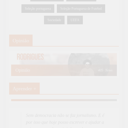
Seleção portuguesa
Seleção Portuguesa de Futebol
Sociedade
UEFA
Opinião
Opinião
405
News
Aprender +
Aprender Mais
19
News
Sem democracia não se faz jornalismo. E é
por isso que hoje posso escrever e ajudar a