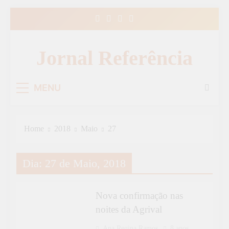
Skip
to
content
Jornal Referência
MENU
Home
2018
Maio
27
Dia:
27 de Maio, 2018
CULTURA
Nova confirmação nas
noites da Agrival
Ana Regina Ramos
8 anos