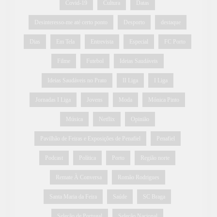
Covid-19
Cultura
Datas
Desinteresso-me até certo ponto
Desporto
destaque
Dias
Em Tela
Entrevista
Especial
FC Porto
Filme
Futebol
Ideias Saudáveis
Ideias Saudáveis no Prato
II Liga
I Liga
Jornadas I Liga
Jovens
Moda
Mónica Pinto
Música
Netflix
Opinião
Pavilhão de Feiras e Exposições de Penafiel
Penafiel
Podcast
Política
Porto
Região norte
Remate À Conversa
Romão Rodrigues
Santa Maria da Feira
Saúde
SC Braga
Seleção de Portugal
Seleção Nacional