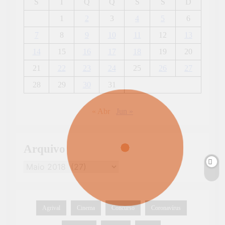
S
T
Q
Q
S
S
D
1
2
3
4
5
6
7
8
9
10
11
12
13
14
15
16
17
18
19
20
21
22
23
24
25
26
27
28
29
30
31
« Abr
Jun »
Arquivo
Agrival
Cinema
Concurso
Coronavírus