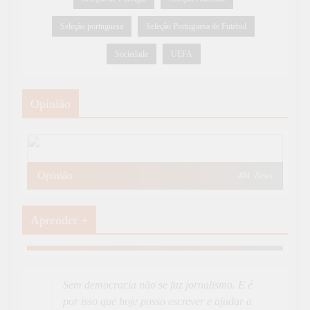
Seleção portuguesa
Seleção Portuguesa de Futebol
Sociedade
UEFA
Opinião
Opinião
404
News
Aprender +
Aprender Mais
19
News
Sem democracia não se faz jornalismo. E é
por isso que hoje posso escrever e ajudar a