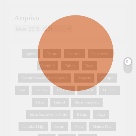
Arquivo
Agrival
Cinema
Concurso
Coronavírus
Covid-19
Cultura
Datas
Desinteresso-me até certo ponto
Desporto
destaque
Dias
Em Tela
Entrevista
Especial
FC Porto
Filme
Futebol
Ideias Saudáveis
Ideias Saudáveis no Prato
II Liga
I Liga
Jornadas I Liga
Jovens
Moda
Mónica Pinto