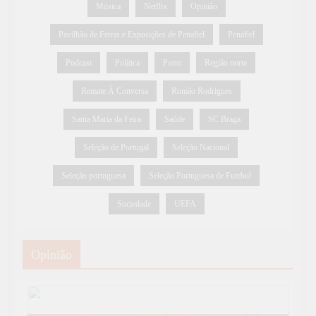
Música
Netflix
Opinião
Pavilhão de Feiras e Exposições de Penafiel
Penafiel
Podcast
Política
Porto
Região norte
Remate À Conversa
Romão Rodrigues
Santa Maria da Feira
Saúde
SC Braga
Seleção de Portugal
Seleção Nacional
Seleção portuguesa
Seleção Portuguesa de Futebol
Sociedade
UEFA
Opinião