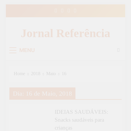
Skip
to
content
Jornal Referência
MENU
Home
2018
Maio
16
ESPECIAL
Dia:
16 de Maio, 2018
IDEIAS
SAUDÁVEIS
IDEIAS SAUDÁVEIS:
Snacks saudáveis para
crianças