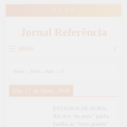
Skip
to
content
Jornal Referência
MENU
Home
2018
Maio
17
DESPORTO
Dia:
17 de Maio, 2018
ESTÁDIOS DE
ALMA
ESTÁDIOS DE ALMA:
Rio Ave “de autor” ganha
batalha ao “novo grande”