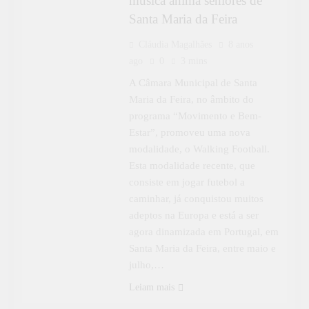
música anima seniores de
Santa Maria da Feira
Cláudia Magalhães
8 anos
ago
0
3 mins
A Câmara Municipal de Santa
Maria da Feira, no âmbito do
programa “Movimento e Bem-
Estar”, promoveu uma nova
modalidade, o Walking Football.
Esta modalidade recente, que
consiste em jogar futebol a
caminhar, já conquistou muitos
adeptos na Europa e está a ser
agora dinamizada em Portugal, em
Santa Maria da Feira, entre maio e
julho,…
MÓNICA PINTO
Leiam mais
OPINIÃO