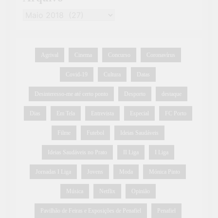
Agrival
Cinema
Concurso
Coronavírus
Covid-19
Cultura
Datas
Desinteresso-me até certo ponto
Desporto
destaque
Dias
Em Tela
Entrevista
Especial
FC Porto
Filme
Futebol
Ideias Saudáveis
Ideias Saudáveis no Prato
II Liga
I Liga
Jornadas I Liga
Jovens
Moda
Mónica Pinto
Música
Netflix
Opinião
Pavilhão de Feiras e Exposições de Penafiel
Penafiel