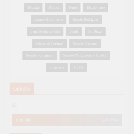
Podcast
Política
Porto
Região norte
Remate À Conversa
Romão Rodrigues
Santa Maria da Feira
Saúde
SC Braga
Seleção de Portugal
Seleção Nacional
Seleção portuguesa
Seleção Portuguesa de Futebol
Sociedade
UEFA
Opinião
Opinião
404
News