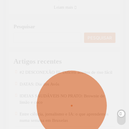
Leiam mais
Pesquisar
PESQUISAR
Artigos recentes
#2 DESCONEXÃO III: Difíceis acertos de riso fácil
DATAS: Dia dos Avós
IDEIAS SAUDÁVEIS NO PRATO: Brownie de
limão e coco
Entre ciência, jornalismo e IA: o que aprendemos
numa semana em Bruxelas