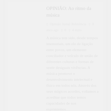
OPINIÃO: Ao ritmo da
música
Opinião Jornal Referência
8
anos ago
0
4 mins
A música tem sido, desde tempos
imemoriais, um elo de ligação
entre povos, um elemento
conciliador e veículo de união de
diferentes culturas e formas de
sentir desiguais vivências. A
música promove o
desenvolvimento intelectual e
físico em todos nós. Através dos
seus mágicos acordes, voltamos a
acreditar que todos temos
capacidades de nos
exprimirmos…