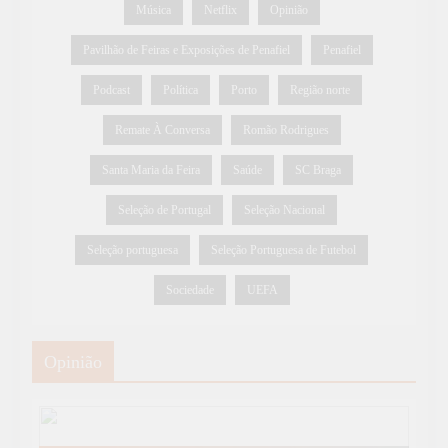
Música
Netflix
Opinião
Pavilhão de Feiras e Exposições de Penafiel
Penafiel
Podcast
Política
Porto
Região norte
Remate À Conversa
Romão Rodrigues
Santa Maria da Feira
Saúde
SC Braga
Seleção de Portugal
Seleção Nacional
Seleção portuguesa
Seleção Portuguesa de Futebol
Sociedade
UEFA
Opinião