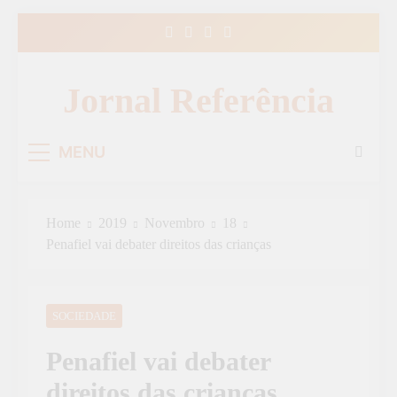
Skip
to
content
Jornal Referência
MENU
Home
2019
Novembro
18
Penafiel vai debater direitos das crianças
SOCIEDADE
Penafiel vai debater
direitos das crianças