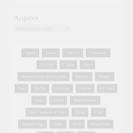
Arquivo
Agrival
Cinema
Concurso
Coronavírus
Covid-19
Cultura
Datas
Desinteresso-me até certo ponto
Desporto
destaque
Dias
Em Tela
Entrevista
Especial
FC Porto
Filme
Futebol
Ideias Saudáveis
Ideias Saudáveis no Prato
II Liga
I Liga
Jornadas I Liga
Jovens
Moda
Mónica Pinto