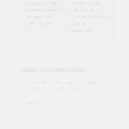
de
Lousada é parceira
Barcelos venceu
de projeto europeu
prémio europeu
artigos
que quer apoiar o
“Destino de Turismo
trabalho com jovens
Cultural
Sustentável”
DEIXE UM COMENTÁRIO
O seu endereço de email não será publicado.
Campos obrigatórios marcados com
*
Comentário
*