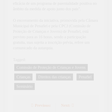
eficácia de um programa de parentalidade positiva no
âmbito da medida de apoio junto dos pais”.
O encerramento da iniciativa, promovida pela Câmara
Municipal de Penafiel e pela CPCJ (Comissão de
Proteção de Crianças e Jovens) de Penafiel, está
previsto para as 16 horas, sendo a participação
gratuita, mas sujeita a inscrição prévia, refere um
comunicado da autarquia.
Tagged:
Comissão de Proteção de Crianças e Jovens
Crianças
Direitos das crianças
Penafiel
Seminário
Previous:
Next:
Navegação