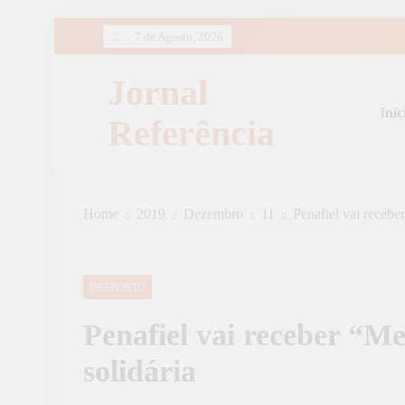
Skip
7 de Agosto, 2026
to
content
Jornal
Iníc
Referência
Home
2019
Dezembro
11
Penafiel vai recebe
DESPORTO
Penafiel vai receber “M
solidária