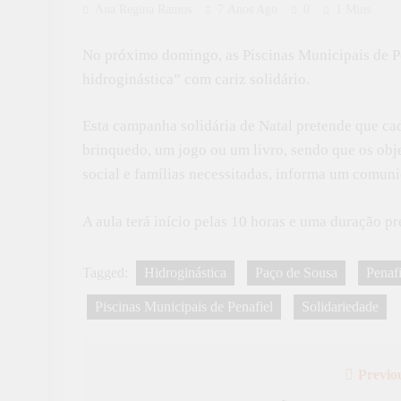
Ana Regina Ramos
7 Anos Ago
0
1 Mins
No próximo domingo, as Piscinas Municipais de P
hidroginástica” com cariz solidário.
Esta campanha solidária de Natal pretende que ca
brinquedo, um jogo ou um livro, sendo que os obje
social e famílias necessitadas, informa um comun
A aula terá início pelas 10 horas e uma duração pr
Tagged:
Hidroginástica
Paço de Sousa
Penafi
Piscinas Municipais de Penafiel
Solidariedade
Previo
Navegação