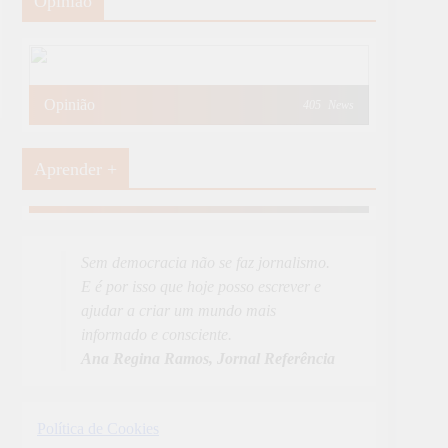
Opinião
Opinião
405
News
Aprender +
Aprender Mais
19
News
Sem democracia não se faz jornalismo.
E é por isso que hoje posso escrever e
ajudar a criar um mundo mais
informado e consciente.
Ana Regina Ramos, Jornal Referência
Política de Cookies