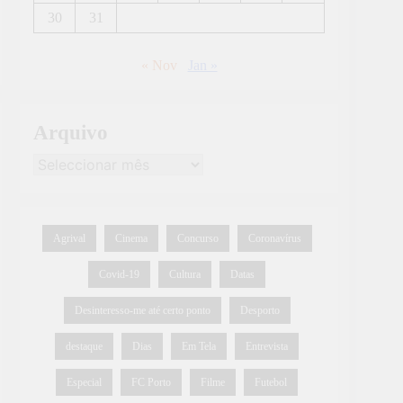
30
31
« Nov
Jan »
Arquivo
Agrival
Cinema
Concurso
Coronavírus
Covid-19
Cultura
Datas
Desinteresso-me até certo ponto
Desporto
destaque
Dias
Em Tela
Entrevista
Especial
FC Porto
Filme
Futebol