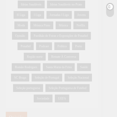
Ideias Saudáveis
Ideias Saudáveis no Prato
II Liga
I Liga
Jornadas I Liga
Jovens
Moda
Mónica Pinto
Música
Netflix
Opinião
Pavilhão de Feiras e Exposições de Penafiel
Penafiel
Podcast
Política
Porto
Região norte
Remate À Conversa
Romão Rodrigues
Santa Maria da Feira
Saúde
SC Braga
Seleção de Portugal
Seleção Nacional
Seleção portuguesa
Seleção Portuguesa de Futebol
Sociedade
UEFA