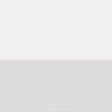
wspaper - Multipurpose News WordPress Theme. Ana Regina Ramos, 20
By
.
BlazeThemes