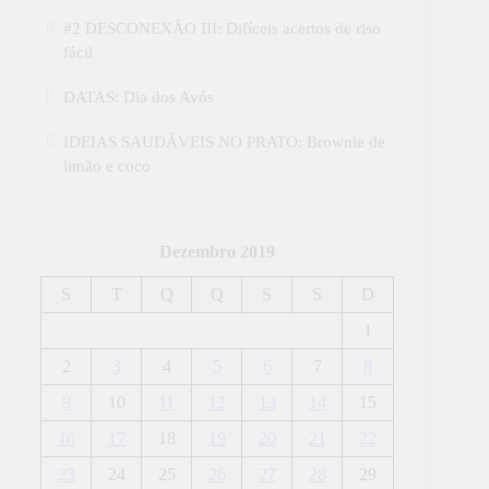
#2 DESCONEXÃO III: Difíceis acertos de riso
fácil
DATAS: Dia dos Avós
IDEIAS SAUDÁVEIS NO PRATO: Brownie de
limão e coco
Dezembro 2019
S
T
Q
Q
S
S
D
1
2
3
4
5
6
7
8
9
10
11
12
13
14
15
16
17
18
19
20
21
22
23
24
25
26
27
28
29