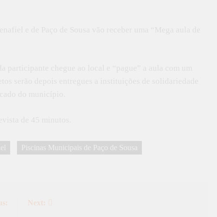
enafiel e de Paço de Sousa vão receber uma “Mega aula de
da participante chegue ao local e “pague” a aula com um
tos serão depois entregues a instituições de solidariedade
icado do município.
evista de 45 minutos.
el
Piscinas Municipais de Paço de Sousa
us:
Next: