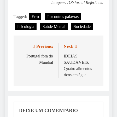
Imagem: DR/Jornal Referência
Tagged:
Erro
Por outras palavras
Psicologia
Saúde Mental
Sociedade
Previous:
Next:
Navegação
de
Portugal fora do
IDEIAS
Mundial
SAUDÁVEIS:
artigos
Quatro alimentos
ricos em água
DEIXE UM COMENTÁRIO