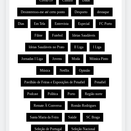
Covid-19
Cultura
Datas
Desinteresso-me até certo ponto
Desporto
destaque
Dias
Em Tela
Entrevista
Especial
FC Porto
Filme
Futebol
Ideias Saudáveis
Ideias Saudáveis no Prato
II Liga
I Liga
Jornadas I Liga
Jovens
Moda
Mónica Pinto
Música
Netflix
Opinião
Pavilhão de Feiras e Exposições de Penafiel
Penafiel
Podcast
Política
Porto
Região norte
Remate À Conversa
Romão Rodrigues
Santa Maria da Feira
Saúde
SC Braga
Seleção de Portugal
Seleção Nacional