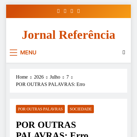
Skip
to
content
Jornal Referência
MENU
Home
2026
Julho
7
POR OUTRAS PALAVRAS: Erro
POR OUTRAS PALAVRAS
SOCIEDADE
POR OUTRAS
PALAVRAS: Erro