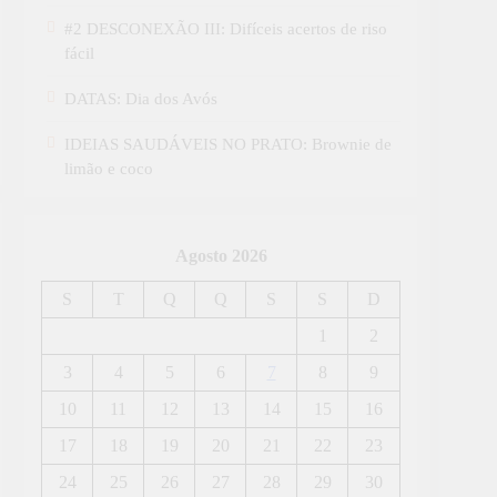
#2 DESCONEXÃO III: Difíceis acertos de riso
fácil
DATAS: Dia dos Avós
IDEIAS SAUDÁVEIS NO PRATO: Brownie de
limão e coco
Agosto 2026
S
T
Q
Q
S
S
D
1
2
3
4
5
6
7
8
9
10
11
12
13
14
15
16
17
18
19
20
21
22
23
24
25
26
27
28
29
30