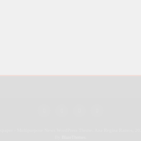
wspaper - Multipurpose News WordPress Theme. Ana Regina Ramos, 20
By
.
BlazeThemes