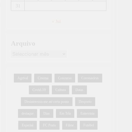
31
« Jul
Arquivo
Agrival
Cinema
Concurso
Coronavírus
Covid-19
Cultura
Datas
Desinteresso-me até certo ponto
Desporto
destaque
Dias
Em Tela
Entrevista
Especial
FC Porto
Filme
Futebol