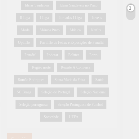
Ideias Saudáveis
Ideias Saudáveis no Prato
II Liga
I Liga
Jornadas I Liga
Jovens
Moda
Mónica Pinto
Música
Netflix
Opinião
Pavilhão de Feiras e Exposições de Penafiel
Penafiel
Podcast
Política
Porto
Região norte
Remate À Conversa
Romão Rodrigues
Santa Maria da Feira
Saúde
SC Braga
Seleção de Portugal
Seleção Nacional
Seleção portuguesa
Seleção Portuguesa de Futebol
Sociedade
UEFA