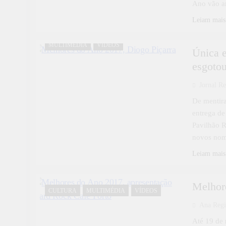
Ano vão an
Leiam mais
CULTURA
FOTOGRAFIAS
MULTIMÉDIA
VÍDEOS
Única e
esgoto
Jornal Re
De mentira
entrega de
Pavilhão R
novos nom
Leiam mais
Melhor
CULTURA
MULTIMÉDIA
VÍDEOS
Ana Reg
Até 19 de 