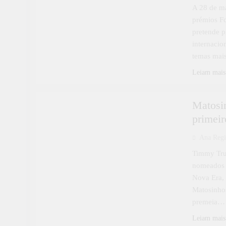
A 28 de ma
prémios F
pretende p
internacion
temas mais
Leiam mais
CULTURA
Matosin
primeir
Ana Reg
Timmy Tru
nomeados p
Nova Era, 
Matosinhos
premeia…
Leiam mais