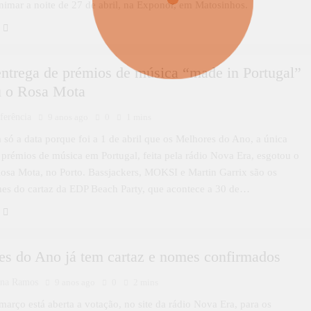
imar a noite de 27 de abril, na Exponor, em Matosinhos.
ntrega de prémios de música “made in Portugal”
u o Rosa Mota
ferência
9 anos ago
0
1 mins
 só a data porque foi a 1 de abril que os Melhores do Ano, a única
 prémios de música em Portugal, feita pela rádio Nova Era, esgotou o
osa Mota, no Porto. Bassjackers, MOKSI e Martin Garrix são os
es do cartaz da EDP Beach Party, que acontece a 30 de…
es do Ano já tem cartaz e nomes confirmados
ina Ramos
9 anos ago
0
2 mins
março está aberta a votação, no site da rádio Nova Era, para os