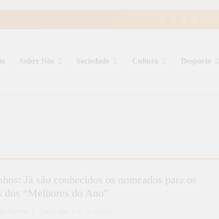
io
Sobre Nós
Sociedade
Cultura
Desporto
nhos: Já são conhecidos os nomeados para os
s dos “Melhores do Ano”
ina Ramos
7 anos ago
0
4 mins