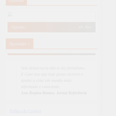
Opinião
Opinião
405
News
Aprender +
Aprender Mais
19
News
Sem democracia não se faz jornalismo.
E é por isso que hoje posso escrever e
ajudar a criar um mundo mais
informado e consciente.
Ana Regina Ramos, Jornal Referência
Política de Cookies