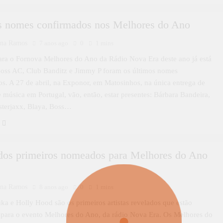
s nomes confirmados nos Melhores do Ano
ina Ramos
7 anos ago
0
1 mins
ara o Fornova Melhores do Ano da Rádio Nova Era deste ano já está
Boss AC, Club Banditz e Jimmy P foram os últimos nomes
s. A 27 de abril, na Exponor, em Matosinhos, na única entrega de
 música em Portugal, vão, então, estar presentes: Bárbara Bandeira,
sterjaxx, Blaya, Boss…
dos primeiros nomeados para Melhores do Ano
ina Ramos
8 anos ago
0
1 mins
uka e Holly Hood são os primeiros artistas revelados que estão
para o evento Melhores do Ano, da rádio Nova Era. Os Melhores do