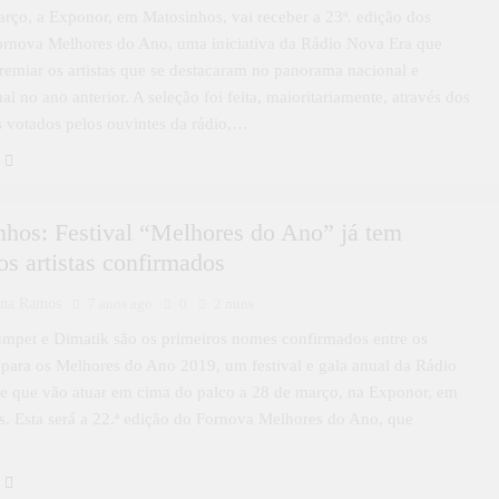
rço, a Exponor, em Matosinhos, vai receber a 23ª. edição dos
ornova Melhores do Ano, uma iniciativa da Rádio Nova Era que
remiar os artistas que se destacaram no panorama nacional e
al no ano anterior. A seleção foi feita, maioritariamente, através dos
 votados pelos ouvintes da rádio,…
hos: Festival “Melhores do Ano” já tem
os artistas confirmados
ina Ramos
7 anos ago
0
2 mins
mpet e Dimatik são os primeiros nomes confirmados entre os
ara os Melhores do Ano 2019, um festival e gala anual da Rádio
e que vão atuar em cima do palco a 28 de março, na Exponor, em
. Esta será a 22.ª edição do Fornova Melhores do Ano, que