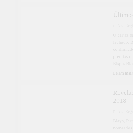
CULTURA
Último
Ana Reg
O cartaz p
fechado. 
confirmado
prémios de
Bispo, Bla
Leiam mais
CULTURA
Revela
2018
Ana Reg
Blaya, Pir
nomeados 