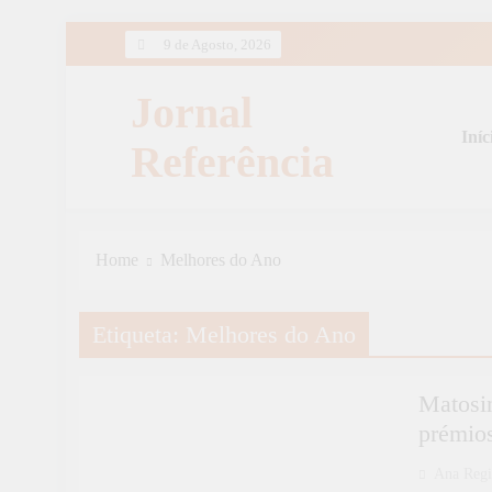
Skip
9 de Agosto, 2026
to
content
Jornal
Iníc
Referência
Home
Melhores do Ano
Etiqueta:
Melhores do Ano
CULTURA
Matosi
prémio
Ana Reg