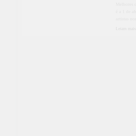
Melhores d
é a 1 de a
artistas n
Leiam mais