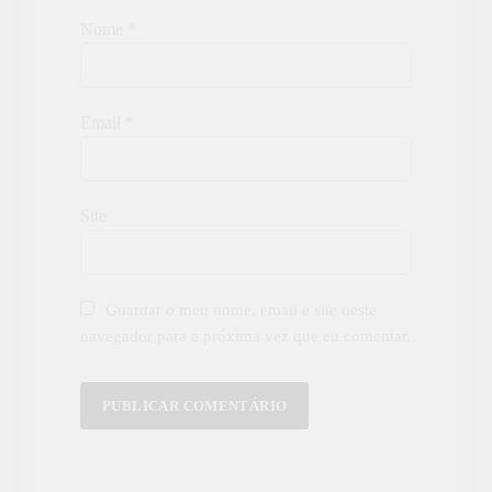
Nome
*
Email
*
Site
Guardar o meu nome, email e site neste
navegador para a próxima vez que eu comentar.