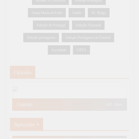
Remate À Conversa
Romão Rodrigues
Santa Maria da Feira
Saúde
SC Braga
Seleção de Portugal
Seleção Nacional
Seleção portuguesa
Seleção Portuguesa de Futebol
Sociedade
UEFA
Opinião
Opinião
405
News
Aprender +
Aprender Mais
19
News