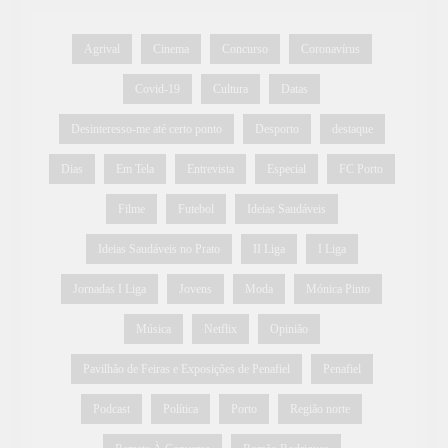
Agrival
Cinema
Concurso
Coronavírus
Covid-19
Cultura
Datas
Desinteresso-me até certo ponto
Desporto
destaque
Dias
Em Tela
Entrevista
Especial
FC Porto
Filme
Futebol
Ideias Saudáveis
Ideias Saudáveis no Prato
II Liga
I Liga
Jornadas I Liga
Jovens
Moda
Mónica Pinto
Música
Netflix
Opinião
Pavilhão de Feiras e Exposições de Penafiel
Penafiel
Podcast
Política
Porto
Região norte