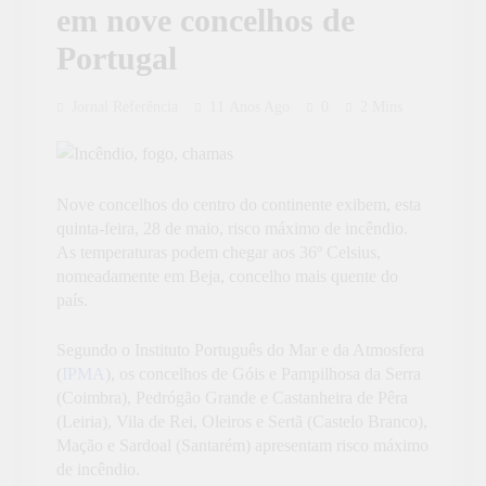
em nove concelhos de
Portugal
Jornal Referência
11 Anos Ago
0
2 Mins
Nove concelhos do centro do continente exibem, esta
quinta-feira, 28 de maio, risco máximo de incêndio.
As temperaturas podem chegar aos 36º Celsius,
nomeadamente em Beja, concelho mais quente do
país.
Segundo o Instituto Português do Mar e da Atmosfera
(
IPMA
), os concelhos de Góis e Pampilhosa da Serra
(Coimbra), Pedrógão Grande e Castanheira de Pêra
(Leiria), Vila de Rei, Oleiros e Sertã (Castelo Branco),
Mação e Sardoal (Santarém) apresentam risco máximo
de incêndio.