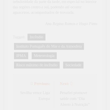
nebulosidade da parte da tarde, em especial no interior
das regiões centro e sul, podendo até ocorrer
aguaceiros, acompanhados de trovoada.
Ana Regina Ramos e Hugo Pinto
Tagged:
Incêndio
Instituto Português do Mar e da Atmosfera
IPMA
Meteorologia
Risco máximo de incêndio
Sociedade
Previous:
Next:
Navegação
de
Sevilha vence Liga
Penafiel promove
Europa
saúde com “Dia
artigos
Aberto à Nutrição”