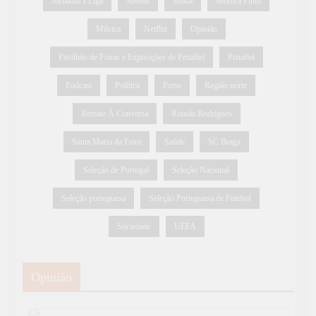
Jornadas I Liga
Jovens
Moda
Mónica Pinto
Música
Netflix
Opinião
Pavilhão de Feiras e Exposições de Penafiel
Penafiel
Podcast
Política
Porto
Região norte
Remate À Conversa
Romão Rodrigues
Santa Maria da Feira
Saúde
SC Braga
Seleção de Portugal
Seleção Nacional
Seleção portuguesa
Seleção Portuguesa de Futebol
Sociedade
UEFA
Opinião