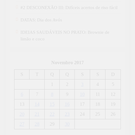
#2 DESCONEXÃO III: Difíceis acertos de riso fácil
DATAS: Dia dos Avós
IDEIAS SAUDÁVEIS NO PRATO: Brownie de
limão e coco
Novembro 2017
S
T
Q
Q
S
S
D
1
2
3
4
5
6
7
8
9
10
11
12
13
14
15
16
17
18
19
20
21
22
23
24
25
26
27
28
29
30