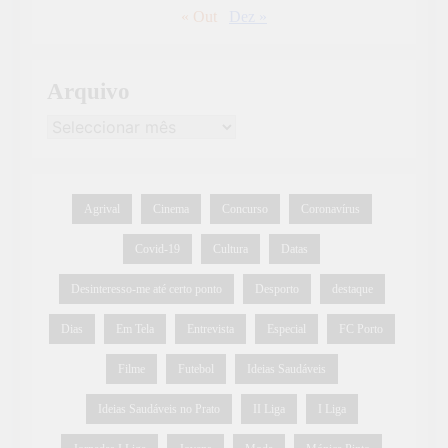
« Out
Dez »
Arquivo
Agrival
Cinema
Concurso
Coronavírus
Covid-19
Cultura
Datas
Desinteresso-me até certo ponto
Desporto
destaque
Dias
Em Tela
Entrevista
Especial
FC Porto
Filme
Futebol
Ideias Saudáveis
Ideias Saudáveis no Prato
II Liga
I Liga