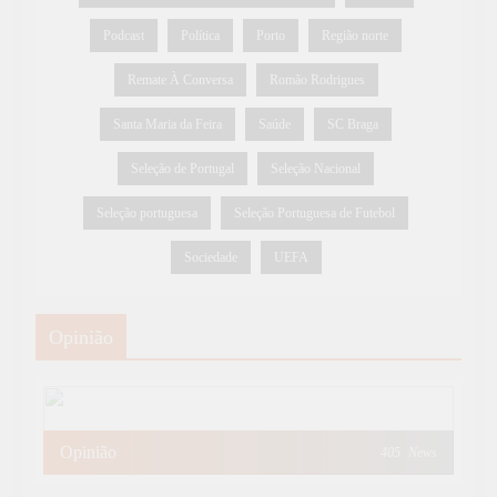
Podcast
Política
Porto
Região norte
Remate À Conversa
Romão Rodrigues
Santa Maria da Feira
Saúde
SC Braga
Seleção de Portugal
Seleção Nacional
Seleção portuguesa
Seleção Portuguesa de Futebol
Sociedade
UEFA
Opinião
Opinião
405
News