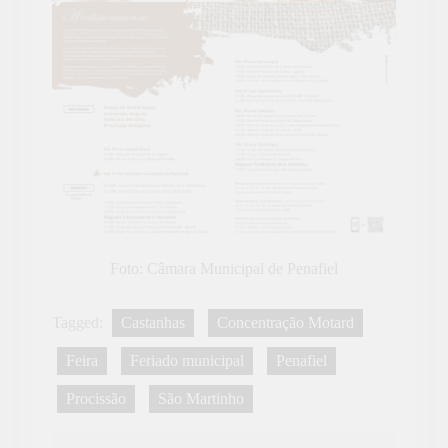
Foto: Câmara Municipal de Penafiel
Tagged:
Castanhas
Concentração Motard
Feira
Feriado municipal
Penafiel
Procissão
São Martinho