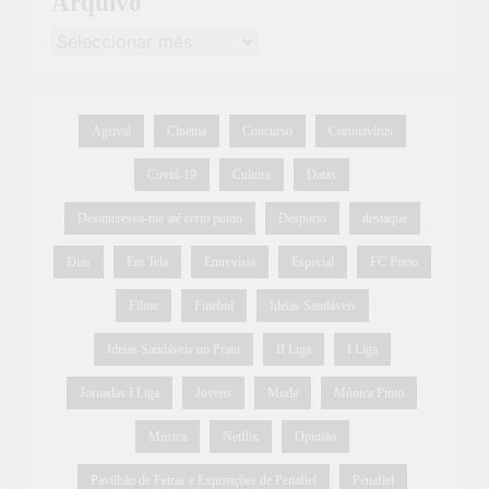
Arquivo
Agrival
Cinema
Concurso
Coronavírus
Covid-19
Cultura
Datas
Desinteresso-me até certo ponto
Desporto
destaque
Dias
Em Tela
Entrevista
Especial
FC Porto
Filme
Futebol
Ideias Saudáveis
Ideias Saudáveis no Prato
II Liga
I Liga
Jornadas I Liga
Jovens
Moda
Mónica Pinto
Música
Netflix
Opinião
Pavilhão de Feiras e Exposições de Penafiel
Penafiel