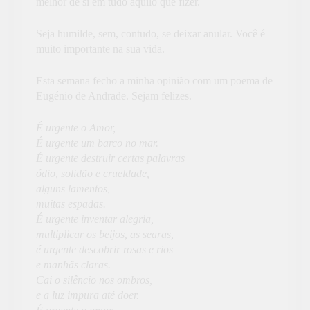
melhor de si em tudo aquilo que fizer.
Seja humilde, sem, contudo, se deixar anular. Você é
muito importante na sua vida.
Esta semana fecho a minha opinião com um poema de
Eugénio de Andrade. Sejam felizes.
É urgente o Amor,
É urgente um barco no mar.
É urgente destruir certas palavras
ódio, solidão e crueldade,
alguns lamentos,
muitas espadas.
É urgente inventar alegria,
multiplicar os beijos, as searas,
é urgente descobrir rosas e rios
e manhãs claras.
Cai o silêncio nos ombros,
e a luz impura até doer.