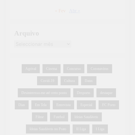
« Fev
Abr »
Arquivo
Agrival
Cinema
Concurso
Coronavírus
Covid-19
Cultura
Datas
Desinteresso-me até certo ponto
Desporto
destaque
Dias
Em Tela
Entrevista
Especial
FC Porto
Filme
Futebol
Ideias Saudáveis
Ideias Saudáveis no Prato
II Liga
I Liga