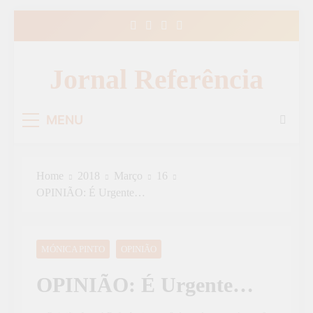
Skip
to
content
Jornal Referência
MENU
Home
2018
Março
16
OPINIÃO: É Urgente…
MÓNICA PINTO
OPINIÃO
OPINIÃO: É Urgente…