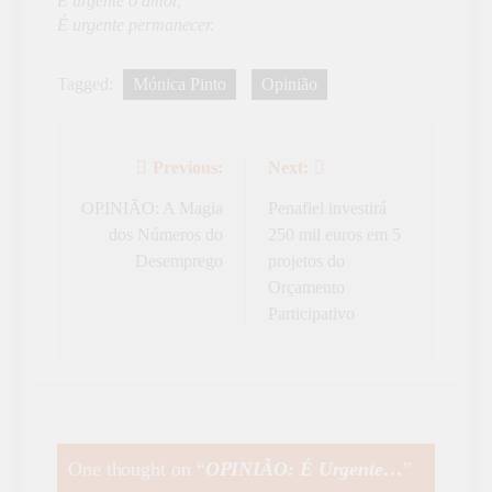
É urgente o amor,
É urgente permanecer.
Tagged:
Mónica Pinto
Opinião
Previous:
Next:
Navegação
de
OPINIÃO: A Magia
Penafiel investirá
dos Números do
250 mil euros em 5
artigos
Desemprego
projetos do
Orçamento
Participativo
One thought on “
OPINIÃO: É Urgente…
”