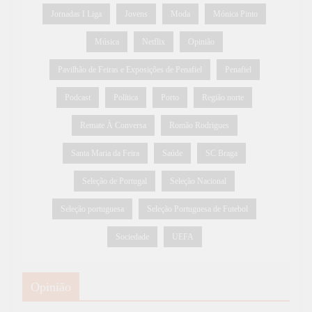
Jornadas I Liga
Jovens
Moda
Mónica Pinto
Música
Netflix
Opinião
Pavilhão de Feiras e Exposições de Penafiel
Penafiel
Podcast
Política
Porto
Região norte
Remate À Conversa
Romão Rodrigues
Santa Maria da Feira
Saúde
SC Braga
Seleção de Portugal
Seleção Nacional
Seleção portuguesa
Seleção Portuguesa de Futebol
Sociedade
UEFA
Opinião