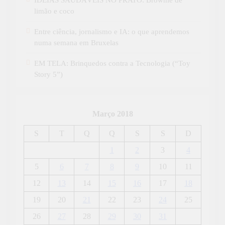
IDEIAS SAUDÁVEIS NO PRATO: Brownie de
limão e coco
Entre ciência, jornalismo e IA: o que aprendemos
numa semana em Bruxelas
EM TELA: Brinquedos contra a Tecnologia (“Toy
Story 5”)
Março 2018
S
T
Q
Q
S
S
D
1
2
3
4
5
6
7
8
9
10
11
12
13
14
15
16
17
18
19
20
21
22
23
24
25
26
27
28
29
30
31