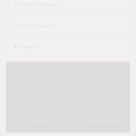
Política de Privacidade
Termos & Condições
Contacto
Digital Newspaper - Multipurpose News WordPress Theme.
Ana Regina Ramos, 2026. Powered By
.
BlazeThemes