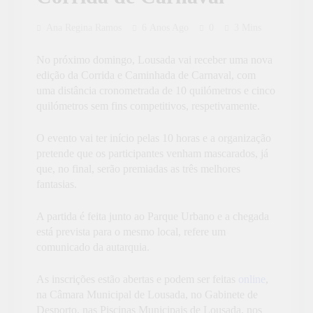
Ana Regina Ramos
6 Anos Ago
0
3 Mins
No próximo domingo, Lousada vai receber uma nova
edição da Corrida e Caminhada de Carnaval, com
uma distância cronometrada de 10 quilómetros e cinco
quilómetros sem fins competitivos, respetivamente.
O evento vai ter início pelas 10 horas e a organização
pretende que os participantes venham mascarados, já
que, no final, serão premiadas as três melhores
fantasias.
A partida é feita junto ao Parque Urbano e a chegada
está prevista para o mesmo local, refere um
comunicado da autarquia.
As inscrições estão abertas e podem ser feitas
online
,
na Câmara Municipal de Lousada, no Gabinete de
Desporto, nas Piscinas Municipais de Lousada, nos