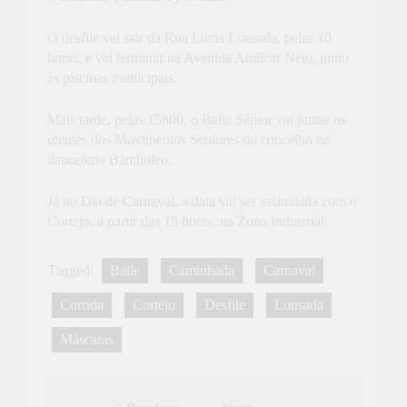
O desfile vai sair da Rua Lúcia Lousada, pelas 10
horas, e vai terminar na Avenida Amílcar Neto, junto
às piscinas municipais.
Mais tarde, pelas 15h00, o Baile Sénior vai juntar os
utentes dos Movimentos Seniores do concelho na
danceteria Bamboleo.
Já no Dia de Carnaval, a data vai ser assinalada com o
Cortejo, a partir das 15 horas, na Zona Industrial.
Tagged:
Baile
Caminhada
Carnaval
Corrida
Cortejo
Desfile
Lousada
Máscaras