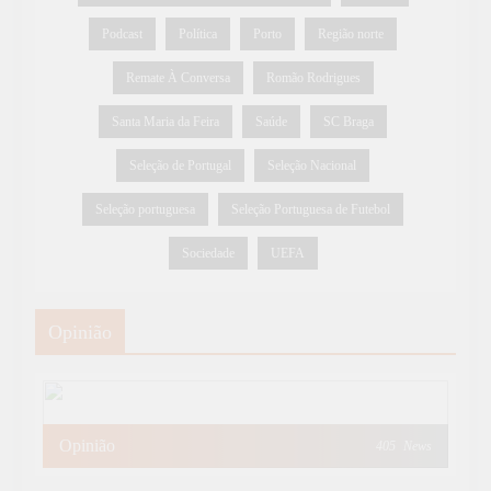
Podcast
Política
Porto
Região norte
Remate À Conversa
Romão Rodrigues
Santa Maria da Feira
Saúde
SC Braga
Seleção de Portugal
Seleção Nacional
Seleção portuguesa
Seleção Portuguesa de Futebol
Sociedade
UEFA
Opinião
Opinião
405
News