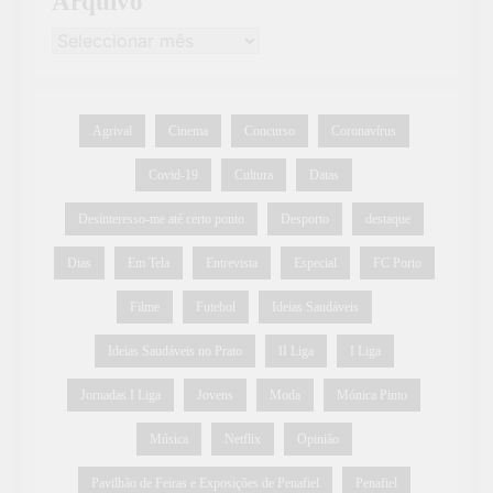
Arquivo
Agrival
Cinema
Concurso
Coronavírus
Covid-19
Cultura
Datas
Desinteresso-me até certo ponto
Desporto
destaque
Dias
Em Tela
Entrevista
Especial
FC Porto
Filme
Futebol
Ideias Saudáveis
Ideias Saudáveis no Prato
II Liga
I Liga
Jornadas I Liga
Jovens
Moda
Mónica Pinto
Música
Netflix
Opinião
Pavilhão de Feiras e Exposições de Penafiel
Penafiel