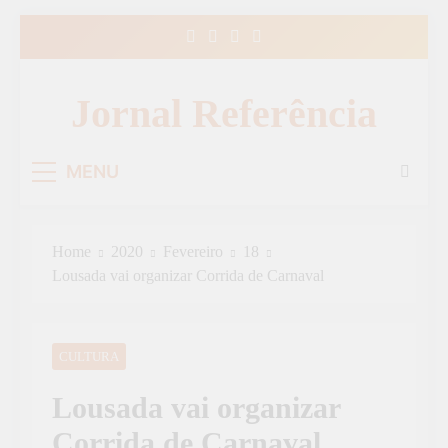
Skip
to
content
Jornal Referência
MENU
Home
2020
Fevereiro
18
Lousada vai organizar Corrida de Carnaval
CULTURA
Lousada vai organizar
Corrida de Carnaval