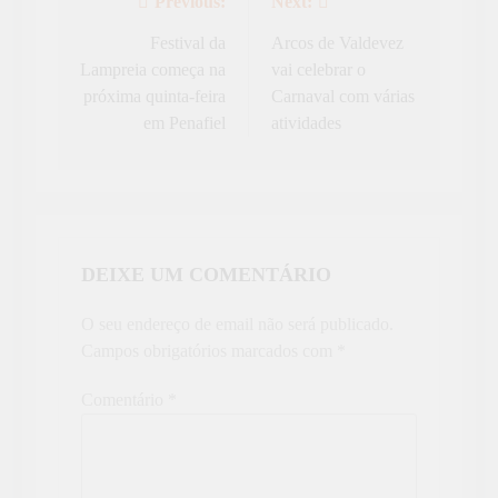
Previous:
Next:
Navegação
de
Festival da
Arcos de Valdevez
Lampreia começa na
vai celebrar o
artigos
próxima quinta-feira
Carnaval com várias
em Penafiel
atividades
DEIXE UM COMENTÁRIO
O seu endereço de email não será publicado.
Campos obrigatórios marcados com
*
Comentário
*