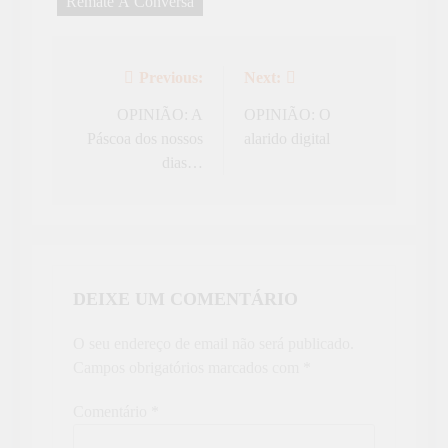
Remate À Conversa
Previous:
Next:
Navegação
de
OPINIÃO: A
OPINIÃO: O
Páscoa dos nossos
alarido digital
artigos
dias…
DEIXE UM COMENTÁRIO
O seu endereço de email não será publicado.
Campos obrigatórios marcados com
*
Comentário
*