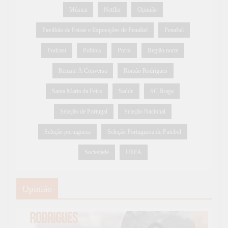
Música
Netflix
Opinião
Pavilhão de Feiras e Exposições de Penafiel
Penafiel
Podcast
Política
Porto
Região norte
Remate À Conversa
Romão Rodrigues
Santa Maria da Feira
Saúde
SC Braga
Seleção de Portugal
Seleção Nacional
Seleção portuguesa
Seleção Portuguesa de Futebol
Sociedade
UEFA
Opinião