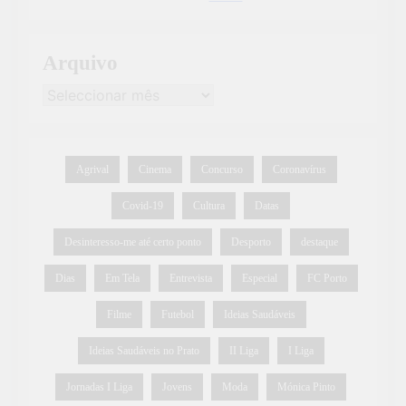
Arquivo
Agrival
Cinema
Concurso
Coronavírus
Covid-19
Cultura
Datas
Desinteresso-me até certo ponto
Desporto
destaque
Dias
Em Tela
Entrevista
Especial
FC Porto
Filme
Futebol
Ideias Saudáveis
Ideias Saudáveis no Prato
II Liga
I Liga
Jornadas I Liga
Jovens
Moda
Mónica Pinto