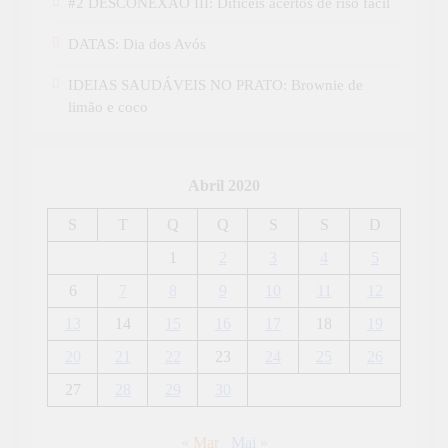
#2 DESCONEXÃO III: Difíceis acertos de riso fácil
DATAS: Dia dos Avós
IDEIAS SAUDÁVEIS NO PRATO: Brownie de
limão e coco
Abril 2020
S
T
Q
Q
S
S
D
1
2
3
4
5
6
7
8
9
10
11
12
13
14
15
16
17
18
19
20
21
22
23
24
25
26
27
28
29
30
« Mar
Mai »