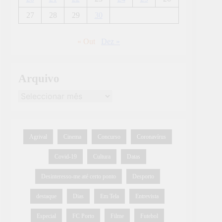
27
28
29
30
« Out
Dez »
Arquivo
Agrival
Cinema
Concurso
Coronavírus
Covid-19
Cultura
Datas
Desinteresso-me até certo ponto
Desporto
destaque
Dias
Em Tela
Entrevista
Especial
FC Porto
Filme
Futebol