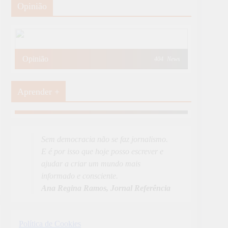
Opinião
Opinião
404
News
Aprender +
Aprender Mais
19
News
Sem democracia não se faz jornalismo.
E é por isso que hoje posso escrever e
ajudar a criar um mundo mais
informado e consciente.
Ana Regina Ramos, Jornal Referência
Política de Cookies