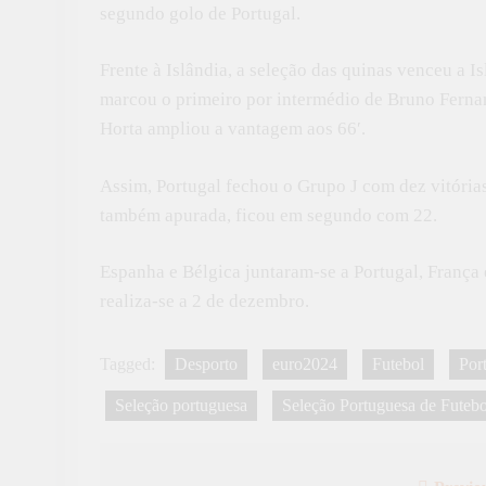
segundo golo de Portugal.
Frente à Islândia, a seleção das quinas venceu a I
marcou o primeiro por intermédio de Bruno Ferna
Horta ampliou a vantagem aos 66′.
Assim, Portugal fechou o Grupo J com dez vitória
também apurada, ficou em segundo com 22.
Espanha e Bélgica juntaram-se a Portugal, França e
realiza-se a 2 de dezembro.
Tagged:
Desporto
euro2024
Futebol
Por
Seleção portuguesa
Seleção Portuguesa de Futebo