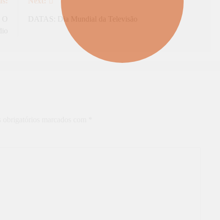
us:
Next:
– O
DATAS: Dia Mundial da Televisão
dio
 obrigatórios marcados com
*