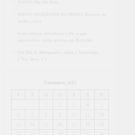
DATAS: Dia dos Avós
IDEIAS SAUDÁVEIS NO PRATO: Brownie de
limão e coco
Entre ciência, jornalismo e IA: o que
aprendemos numa semana em Bruxelas
EM TELA: Brinquedos contra a Tecnologia
(“Toy Story 5”)
Novembro 2023
S
T
Q
Q
S
S
D
1
2
3
4
5
6
7
8
9
10
11
12
13
14
15
16
17
18
19
20
21
22
23
24
25
26