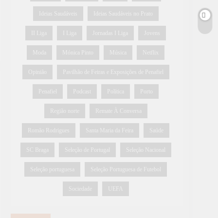
Ideias Saudáveis
Ideias Saudáveis no Prato
II Liga
I Liga
Jornadas I Liga
Jovens
Moda
Mónica Pinto
Música
Netflix
Opinião
Pavilhão de Feiras e Exposições de Penafiel
Penafiel
Podcast
Política
Porto
Região norte
Remate À Conversa
Romão Rodrigues
Santa Maria da Feira
Saúde
SC Braga
Seleção de Portugal
Seleção Nacional
Seleção portuguesa
Seleção Portuguesa de Futebol
Sociedade
UEFA