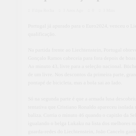
Filipa Rocha
3 Anos Ago
0
3 Mins
Portugal já apurado para o Euro2024, venceu o Liec
qualificação.
Na partida frente ao Liechtenstein, Portugal obte
Gonçalo Ramos cabeceia para fora depois de boas 
Ao minuto 43, livre para a seleção nacional. Büc
de um livre. Nos descontos da primeira parte, gra
pontapé de bicicleta, mas a bola sai ao lado.
Só na segunda parte é que a armada lusa descobriu
tentativa que Cristiano Ronaldo apareceu isolada 
baliza. Corria o minuto 46 quando o capitão da Se
igualando o belga Lukaku na lista dos melhores m
guarda-redes do Liechtenstein, João Cancelo ganh