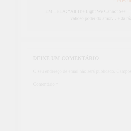
Previo
Navegação
de
EM TELA: “All The Light We Cannot See” 
valioso poder do amor… e da rá
artigos
DEIXE UM COMENTÁRIO
O seu endereço de email não será publicado.
Campos
Comentário
*