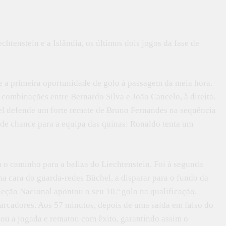
htenstein e a Islândia, os últimos dois jogos da fase de
ve a primeira oportunidade de golo à passagem da meia hora.
combinações entre Bernardo Silva e João Cancelo, à direita.
hel defende um forte remate de Bruno Fernandes na sequência
nde chance para a equipa das quinas: Ronaldo tenta um
 o caminho para a baliza do Liechtenstein. Foi à segunda
na cara do guarda-redes Büchel, a disparar para o fundo da
leção Nacional apontou o seu 10.º golo na qualificação,
arcadores. Aos 57 minutos, depois de uma saída em falso do
ou a jogada e rematou com êxito, garantindo assim o