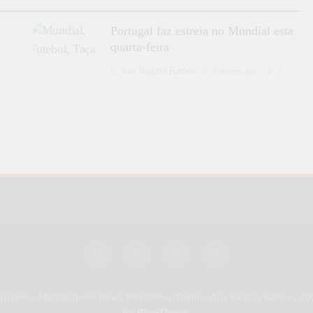
Portugal faz estreia no Mundial esta
quarta-feira
Ana Regina Ramos
2 meses ago
0
wspaper - Multipurpose News WordPress Theme. Ana Regina Ramos, 20
By
.
BlazeThemes