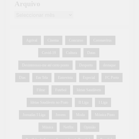
Arquivo
Agrival
Cinema
Concurso
Coronavírus
Covid-19
Cultura
Datas
Desinteresso-me até certo ponto
Desporto
destaque
Dias
Em Tela
Entrevista
Especial
FC Porto
Filme
Futebol
Ideias Saudáveis
Ideias Saudáveis no Prato
II Liga
I Liga
Jornadas I Liga
Jovens
Moda
Mónica Pinto
Música
Netflix
Opinião