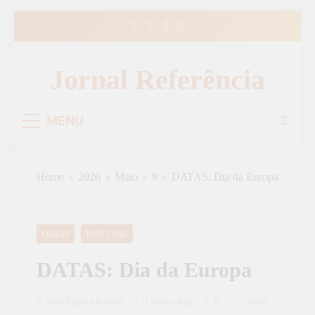
Skip
to
content
Jornal Referência
MENU
Home
2026
Maio
9
DATAS: Dia da Europa
DATAS
ESPECIAL
DATAS: Dia da Europa
Ana Regina Ramos
3 Meses Ago
0
2 Mins