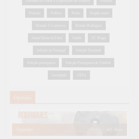
Pavilhão de Feiras e Exposições de Penafiel
Penafiel
Podcast
Política
Porto
Região norte
Remate À Conversa
Romão Rodrigues
Santa Maria da Feira
Saúde
SC Braga
Seleção de Portugal
Seleção Nacional
Seleção portuguesa
Seleção Portuguesa de Futebol
Sociedade
UEFA
Opinião
Opinião
405
News