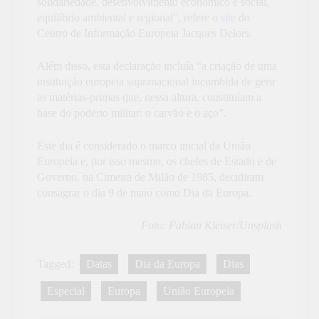
solidariedade, desenvolvimento económico e social,
equilíbrio ambiental e regional”, refere o
site
do
Centro de Informação Europeia Jacques Delors.
Além disso, esta declaração incluía “a criação de uma
instituição europeia supranacional incumbida de gerir
as matérias-primas que, nessa altura, constituíam a
base do poderio militar: o carvão e o aço”.
Este dia é considerado o marco inicial da União
Europeia e, por isso mesmo, os chefes de Estado e de
Governo, na Cimeira de Milão de 1985, decidiram
consagrar o dia 9 de maio como Dia da Europa.
Foto: Fabian Kleiser/Unsplash
Tagged:
Datas
Dia da Europa
Dias
Especial
Europa
União Europeia