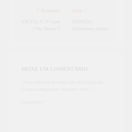
Previous:
Next:
Navegação
de
EM TELA: O Casal
OPINIÃO:
(“The Drama”)
Alistamento sentido
artigos
DEIXE UM COMENTÁRIO
O seu endereço de email não será publicado.
Campos obrigatórios marcados com
*
Comentário
*