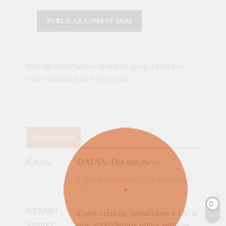
This site uses Akismet to reduce spam.
Learn how
your comment data is processed.
Relacionadas
DATAS: Dia dos Avós
Ana Regina Ramos
2 semanas ago
0
Entre ciência, jornalismo e IA: o
que aprendemos numa semana