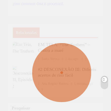
your comment data is processed.
Relacionadas
EM TELA: “The Truthers” –
Contra a maré
Joana Aleixo
1 dia ago
0
#2 DESCONEXÃO III: Difíceis
acertos de riso fácil
Ana Regina Ramos
1 semana ago
0
Pesquisar