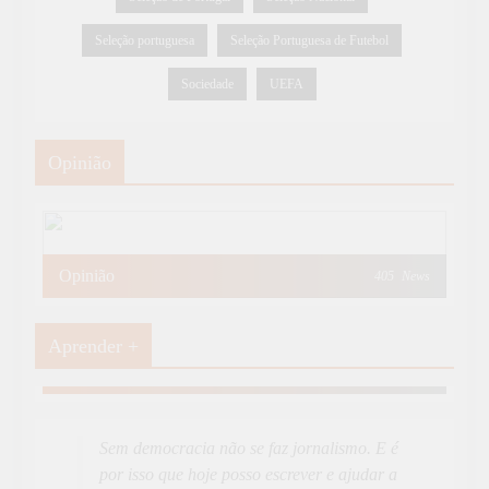
Seleção portuguesa
Seleção Portuguesa de Futebol
Sociedade
UEFA
Opinião
Opinião
405
News
Aprender +
Aprender Mais
19
News
Sem democracia não se faz jornalismo. E é
por isso que hoje posso escrever e ajudar a