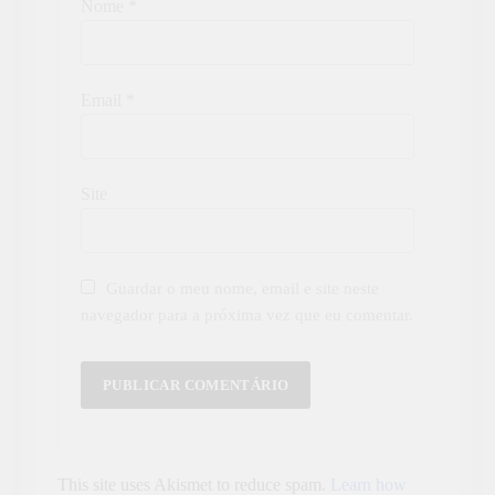
Nome
*
Email
*
Site
Guardar o meu nome, email e site neste
navegador para a próxima vez que eu comentar.
This site uses Akismet to reduce spam.
Learn how