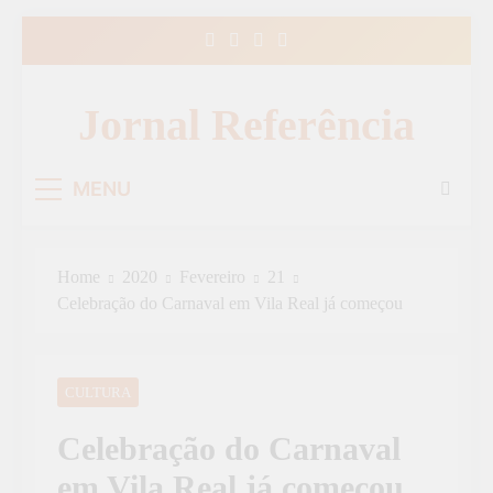
Skip
to
content
Jornal Referência
MENU
Home
2020
Fevereiro
21
Celebração do Carnaval em Vila Real já começou
CULTURA
Celebração do Carnaval
em Vila Real já começou