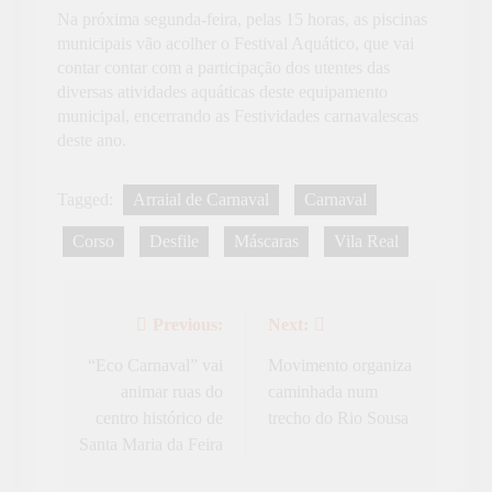
Na próxima segunda-feira, pelas 15 horas, as piscinas
municipais vão acolher o Festival Aquático, que vai
contar contar com a participação dos utentes das
diversas atividades aquáticas deste equipamento
municipal, encerrando as Festividades carnavalescas
deste ano.
Tagged:
Arraial de Carnaval
Carnaval
Corso
Desfile
Máscaras
Vila Real
Previous:
Next:
Navegação
de
“Eco Carnaval” vai
Movimento organiza
animar ruas do
caminhada num
artigos
centro histórico de
trecho do Rio Sousa
Santa Maria da Feira