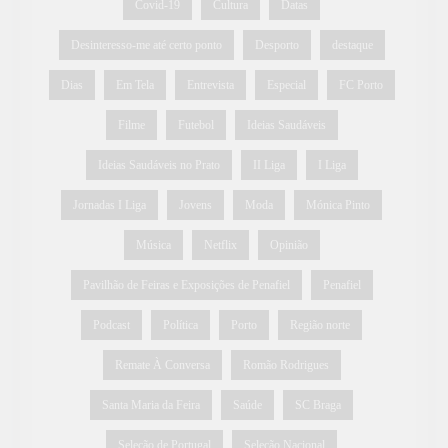
Covid-19
Cultura
Datas
Desinteresso-me até certo ponto
Desporto
destaque
Dias
Em Tela
Entrevista
Especial
FC Porto
Filme
Futebol
Ideias Saudáveis
Ideias Saudáveis no Prato
II Liga
I Liga
Jornadas I Liga
Jovens
Moda
Mónica Pinto
Música
Netflix
Opinião
Pavilhão de Feiras e Exposições de Penafiel
Penafiel
Podcast
Política
Porto
Região norte
Remate À Conversa
Romão Rodrigues
Santa Maria da Feira
Saúde
SC Braga
Seleção de Portugal
Seleção Nacional