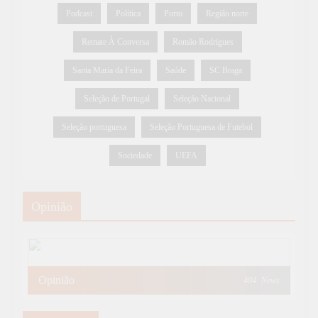
Podcast
Política
Porto
Região norte
Remate À Conversa
Romão Rodrigues
Santa Maria da Feira
Saúde
SC Braga
Seleção de Portugal
Seleção Nacional
Seleção portuguesa
Seleção Portuguesa de Futebol
Sociedade
UEFA
Opinião
Opinião
404
News