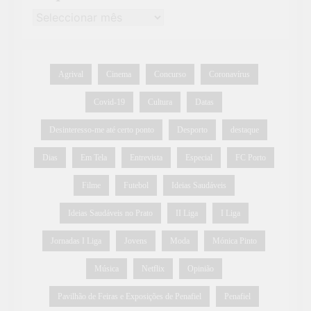
Agrival
Cinema
Concurso
Coronavírus
Covid-19
Cultura
Datas
Desinteresso-me até certo ponto
Desporto
destaque
Dias
Em Tela
Entrevista
Especial
FC Porto
Filme
Futebol
Ideias Saudáveis
Ideias Saudáveis no Prato
II Liga
I Liga
Jornadas I Liga
Jovens
Moda
Mónica Pinto
Música
Netflix
Opinião
Pavilhão de Feiras e Exposições de Penafiel
Penafiel