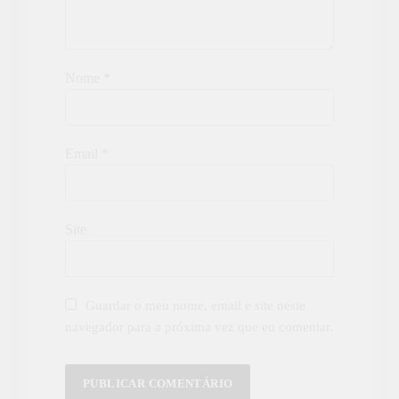
Nome
*
Email
*
Site
Guardar o meu nome, email e site neste
navegador para a próxima vez que eu comentar.