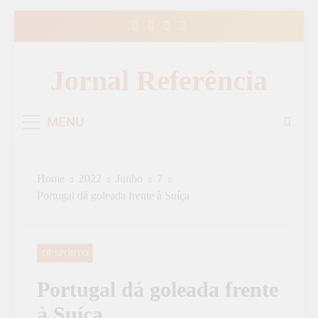
Skip
to
content
Jornal Referência
MENU
Home
2022
Junho
7
Portugal dá goleada frente à Suíça
DESPORTO
Portugal dá goleada frente
à Suíça