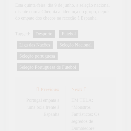
Esta quinta-feira, dia 9 de junho, a seleção nacional
discute com a Chéquia a liderança do grupo, depois
do empate dos checos na receção à Espanha.
Tagged:
Desporto
Futebol
Liga das Nações
Seleção Nacional
Seleção portuguesa
Seleção Portuguesa de Futebol
Previous:
Next:
Navegação
de
Portugal empata a
EM TELA:
uma bola frente à
“Monstros
artigos
Espanha
Fantásticos: Os
segredos de
Dumbledore” –