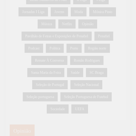
Jornadas I Liga
Jovens
Moda
Mónica Pinto
Música
Netflix
Opinião
Pavilhão de Feiras e Exposições de Penafiel
Penafiel
Podcast
Política
Porto
Região norte
Remate À Conversa
Romão Rodrigues
Santa Maria da Feira
Saúde
SC Braga
Seleção de Portugal
Seleção Nacional
Seleção portuguesa
Seleção Portuguesa de Futebol
Sociedade
UEFA
Opinião