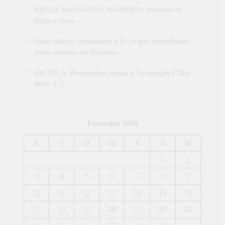
IDEIAS SAUDÁVEIS NO PRATO: Brownie de
limão e coco
Entre ciência, jornalismo e IA: o que aprendemos
numa semana em Bruxelas
EM TELA: Brinquedos contra a Tecnologia (“Toy
Story 5”)
Fevereiro 2020
S
T
Q
Q
S
S
D
1
2
3
4
5
6
7
8
9
10
11
12
13
14
15
16
17
18
19
20
21
22
23