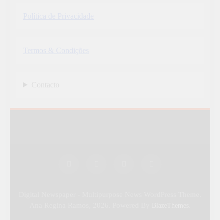
Política de Privacidade
Termos & Condições
Contacto
Digital Newspaper - Multipurpose News WordPress Theme.
Ana Regina Ramos, 2026. Powered By
.
BlazeThemes