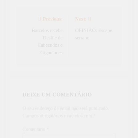
Previous:
Next:
Navegação
de
Barcelos recebe
OPINIÃO: Escape
Desfile de
serrano
artigos
Cabeçudos e
Gigantones
DEIXE UM COMENTÁRIO
O seu endereço de email não será publicado.
Campos obrigatórios marcados com
*
Comentário
*