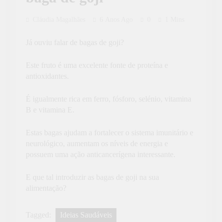
Cláudia Magalhães
6 Anos Ago
0
1 Mins
Já ouviu falar de bagas de goji?
Este fruto é uma excelente fonte de proteína e
antioxidantes.
É igualmente rica em ferro, fósforo, selénio, vitamina
B e vitamina E.
Estas bagas ajudam a fortalecer o sistema imunitário e
neurológico, aumentam os níveis de energia e
possuem uma ação anticancerígena interessante.
E que tal introduzir as bagas de goji na sua
alimentação?
Tagged:
Ideias Saudáveis