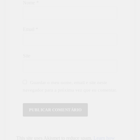
Nome
*
Email
*
Site
Guardar o meu nome, email e site neste
navegador para a próxima vez que eu comentar.
This site uses Akismet to reduce spam.
Learn how