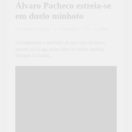
Álvaro Pacheco estreia-se
em duelo minhoto
Eduardo Carvalho
3 Anos Ago
0
1 Mins
Acompanhem a antevisão do que resta da oitava
jornada da I Liga, pelos olhos do nosso analista,
Eduardo Carvalho.