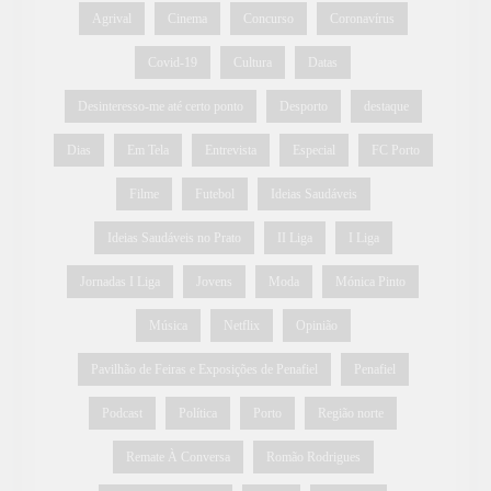
Agrival
Cinema
Concurso
Coronavírus
Covid-19
Cultura
Datas
Desinteresso-me até certo ponto
Desporto
destaque
Dias
Em Tela
Entrevista
Especial
FC Porto
Filme
Futebol
Ideias Saudáveis
Ideias Saudáveis no Prato
II Liga
I Liga
Jornadas I Liga
Jovens
Moda
Mónica Pinto
Música
Netflix
Opinião
Pavilhão de Feiras e Exposições de Penafiel
Penafiel
Podcast
Política
Porto
Região norte
Remate À Conversa
Romão Rodrigues