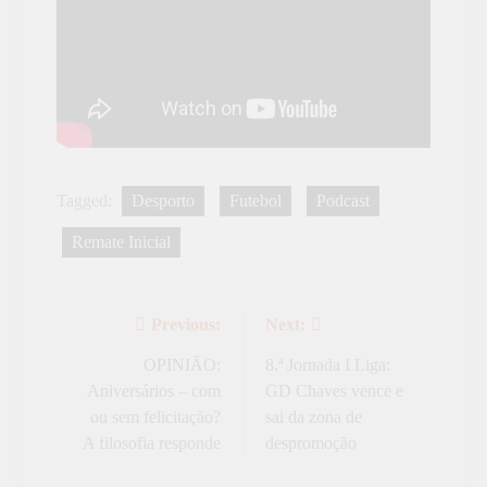
Tagged:
Desporto
Futebol
Podcast
Remate Inicial
Previous:
Next:
Navegação
de
OPINIÃO:
8.ª Jornada I Liga:
Aniversários – com
GD Chaves vence e
artigos
ou sem felicitação?
sai da zona de
A filosofia responde
despromoção