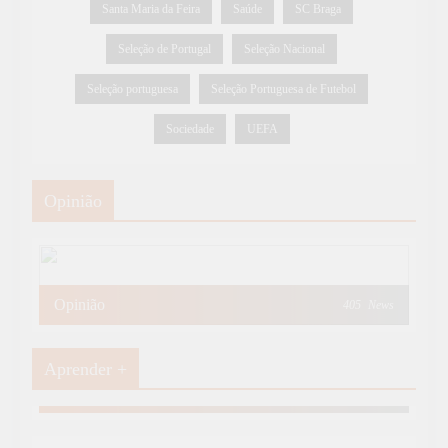
Santa Maria da Feira
Saúde
SC Braga
Seleção de Portugal
Seleção Nacional
Seleção portuguesa
Seleção Portuguesa de Futebol
Sociedade
UEFA
Opinião
Opinião
405
News
Aprender +
Aprender Mais
19
News