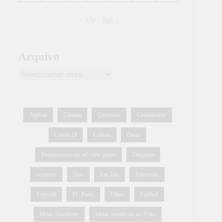
« Abr
Jun »
Arquivo
Agrival
Cinema
Concurso
Coronavírus
Covid-19
Cultura
Datas
Desinteresso-me até certo ponto
Desporto
destaque
Dias
Em Tela
Entrevista
Especial
FC Porto
Filme
Futebol
Ideias Saudáveis
Ideias Saudáveis no Prato