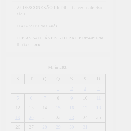
#2 DESCONEXÃO III: Difíceis acertos de riso
fácil
DATAS: Dia dos Avós
IDEIAS SAUDÁVEIS NO PRATO: Brownie de
limão e coco
Maio 2025
S
T
Q
Q
S
S
D
1
2
3
4
5
6
7
8
9
10
11
12
13
14
15
16
17
18
19
20
21
22
23
24
25
26
27
28
29
30
31