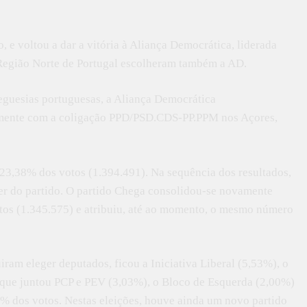
, e voltou a dar a vitória à Aliança Democrática, liderada
 Região Norte de Portugal escolheram também a AD.
eguesias portuguesas, a Aliança Democrática
mente com a coligação PPD/PSD.CDS-PP.PPM nos Açores,
 23,38% dos votos (1.394.491). Na sequência dos resultados,
r do partido. O partido Chega consolidou-se novamente
otos (1.345.575) e atribuiu, até ao momento, o mesmo número
ram eleger deputados, ficou a Iniciativa Liberal (5,53%), o
 que juntou PCP e PEV (3,03%), o Bloco de Esquerda (2,00%)
% dos votos. Nestas eleições, houve ainda um novo partido