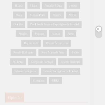
II Liga
I Liga
Jornadas I Liga
Jovens
Moda
Mónica Pinto
Música
Netflix
Opinião
Pavilhão de Feiras e Exposições de Penafiel
Penafiel
Podcast
Política
Porto
Região norte
Remate À Conversa
Romão Rodrigues
Santa Maria da Feira
Saúde
SC Braga
Seleção de Portugal
Seleção Nacional
Seleção portuguesa
Seleção Portuguesa de Futebol
Sociedade
UEFA
Opinião