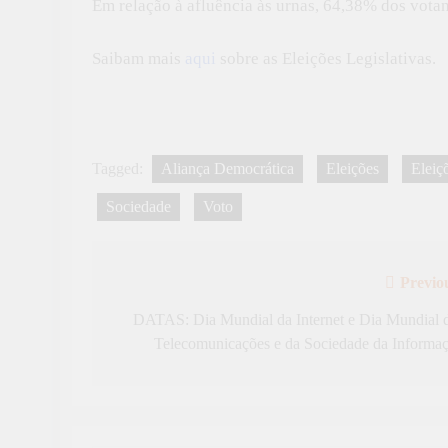
Em relação à afluência às urnas, 64,38% dos votan
Saibam mais
aqui
sobre as Eleições Legislativas.
Tagged:
Aliança Democrática
Eleições
Eleiçõ
Sociedade
Voto
Previo
Navegação
de
DATAS: Dia Mundial da Internet e Dia Mundial 
Telecomunicações e da Sociedade da Informa
artigos