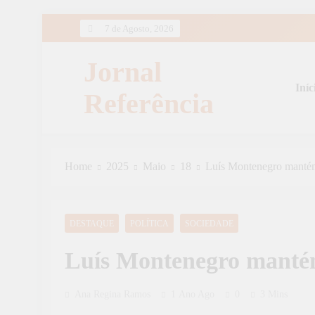
Skip
7 de Agosto, 2026
to
content
Jornal
Iníc
Referência
Home
2025
Maio
18
Luís Montenegro manté
DESTAQUE
POLÍTICA
SOCIEDADE
Luís Montenegro manté
Ana Regina Ramos
1 Ano Ago
0
3 Mins