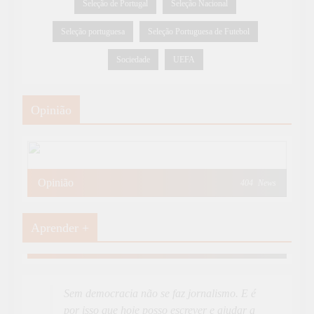
Seleção de Portugal
Seleção Nacional
Seleção portuguesa
Seleção Portuguesa de Futebol
Sociedade
UEFA
Opinião
Opinião
404
News
Aprender +
Aprender Mais
19
News
Sem democracia não se faz jornalismo. E é
por isso que hoje posso escrever e ajudar a