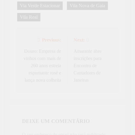
Via Verde Estacionar
Vila Nova de Gaia
Vila Real
Previous:
Next:
Navegação
de
Douro: Empresa de
Amarante abre
vinhos com mais de
inscrições para
artigos
260 anos estreia
Encontro de
espumante rosé e
Cantadores de
lança nova colheita
Janeiras
DEIXE UM COMENTÁRIO
O seu endereço de email não será publicado.