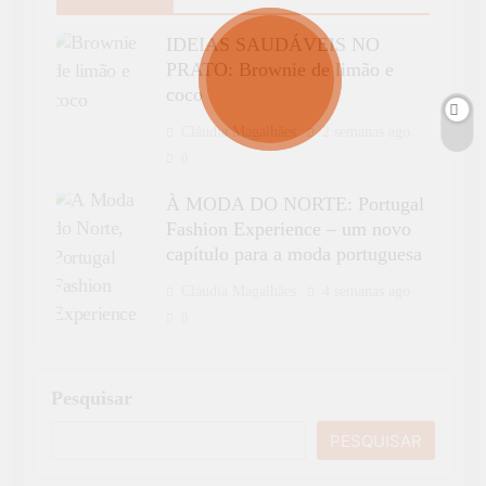
IDEIAS SAUDÁVEIS NO
PRATO: Brownie de limão e
coco
Cláudia Magalhães
2 semanas ago
0
À MODA DO NORTE: Portugal
Fashion Experience – um novo
capítulo para a moda portuguesa
Cláudia Magalhães
4 semanas ago
0
Pesquisar
PESQUISAR