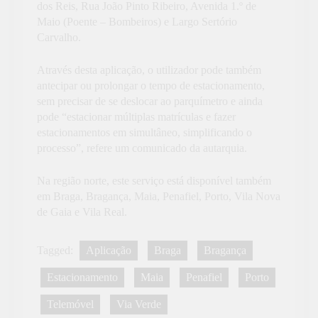
dos Reis, Rua João Pinto Ribeiro, Avenida 1.º de
Maio (Poente – Bombeiros) e Largo Sertório
Carvalho.
Através desta aplicação, o utilizador pode também
antecipar ou prolongar o tempo de estacionamento,
sem precisar de se deslocar ao parquímetro e ainda
pode “estacionar múltiplas matrículas e fazer
estacionamentos em simultâneo, simplificando o
processo”, refere um comunicado da autarquia.
Na região norte, este serviço está disponível também
em Braga, Bragança, Maia, Penafiel, Porto, Vila Nova
de Gaia e Vila Real.
Tagged:
Aplicação
Braga
Bragança
Estacionamento
Maia
Penafiel
Porto
Telemóvel
Via Verde