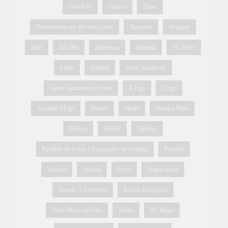
Covid-19
Cultura
Datas
Desinteresso-me até certo ponto
Desporto
destaque
Dias
Em Tela
Entrevista
Especial
FC Porto
Filme
Futebol
Ideias Saudáveis
Ideias Saudáveis no Prato
II Liga
I Liga
Jornadas I Liga
Jovens
Moda
Mónica Pinto
Música
Netflix
Opinião
Pavilhão de Feiras e Exposições de Penafiel
Penafiel
Podcast
Política
Porto
Região norte
Remate À Conversa
Romão Rodrigues
Santa Maria da Feira
Saúde
SC Braga