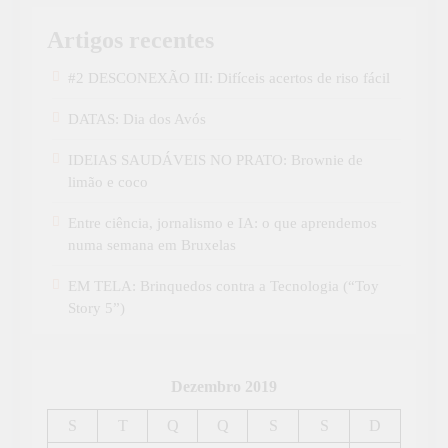
Artigos recentes
#2 DESCONEXÃO III: Difíceis acertos de riso fácil
DATAS: Dia dos Avós
IDEIAS SAUDÁVEIS NO PRATO: Brownie de
limão e coco
Entre ciência, jornalismo e IA: o que aprendemos
numa semana em Bruxelas
EM TELA: Brinquedos contra a Tecnologia (“Toy
Story 5”)
Dezembro 2019
S
T
Q
Q
S
S
D