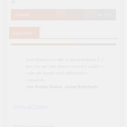
Opinião
404
News
Aprender +
Aprender Mais
19
News
Sem democracia não se faz jornalismo. E é
por isso que hoje posso escrever e ajudar a
criar um mundo mais informado e
consciente.
Ana Regina Ramos, Jornal Referência
Política de Cookies
Política de Privacidade