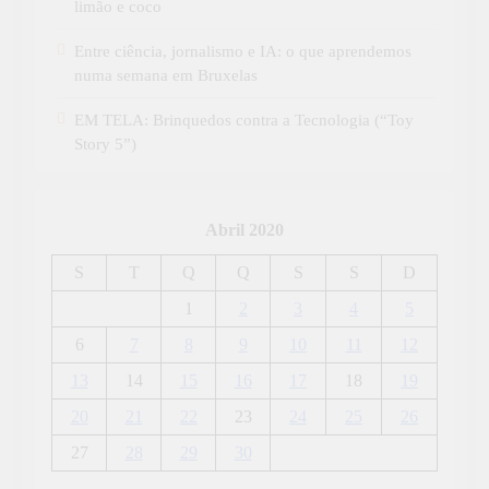
limão e coco
Entre ciência, jornalismo e IA: o que aprendemos
numa semana em Bruxelas
EM TELA: Brinquedos contra a Tecnologia (“Toy
Story 5”)
Abril 2020
S
T
Q
Q
S
S
D
1
2
3
4
5
6
7
8
9
10
11
12
13
14
15
16
17
18
19
20
21
22
23
24
25
26
27
28
29
30