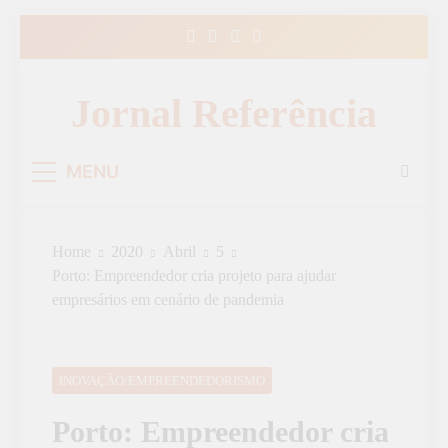
Skip
to
content
Jornal Referência
MENU
Home
2020
Abril
5
Porto: Empreendedor cria projeto para ajudar
empresários em cenário de pandemia
INOVAÇÃO/EMPREENDEDORISMO
Porto: Empreendedor cria