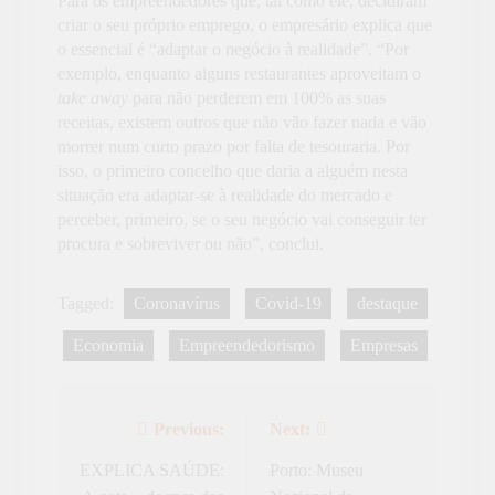
Para os empreendedores que, tal como ele, decidiram
criar o seu próprio emprego, o empresário explica que
o essencial é “adaptar o negócio à realidade”. “Por
exemplo, enquanto alguns restaurantes aproveitam o
take away
para não perderem em 100% as suas
receitas, existem outros que não vão fazer nada e vão
morrer num curto prazo por falta de tesouraria. Por
isso, o primeiro concelho que daria a alguém nesta
situação era adaptar-se à realidade do mercado e
perceber, primeiro, se o seu negócio vai conseguir ter
procura e sobreviver ou não”, conclui.
Tagged:
Coronavírus
Covid-19
destaque
Economia
Empreendedorismo
Empresas
Previous:
Next:
Navegação
de
EXPLICA SAÚDE:
Porto: Museu