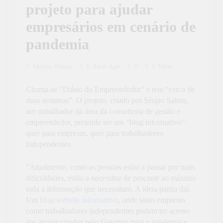
projeto para ajudar
empresários em cenário de
pandemia
Denise Pessoa
6 Anos Ago
0
6 Mins
Chama-se “Diário do Empreendedor” e tem “cerca de
duas semanas”. O projeto, criado por Sérgio Salino,
um trabalhador da área da consultoria de gestão e
empreendedor, pretende ser um “blog informativo”
quer para empresas, quer para trabalhadores
independentes.
“Atualmente, como as pessoas estão a passar por mais
dificuldades, estão a necessitar de procurar ao máximo
toda a informação que necessitam. A ideia partiu daí.
Um
blog/website informativo
, onde tanto empresas
como trabalhadores independentes podem ter acesso
aos apoios criados pelo Governo para a pandemia e