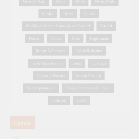
Jornadas I Liga
Jovens
Moda
Mónica Pinto
Música
Netflix
Opinião
Pavilhão de Feiras e Exposições de Penafiel
Penafiel
Podcast
Política
Porto
Região norte
Remate À Conversa
Romão Rodrigues
Santa Maria da Feira
Saúde
SC Braga
Seleção de Portugal
Seleção Nacional
Seleção portuguesa
Seleção Portuguesa de Futebol
Sociedade
UEFA
Opinião