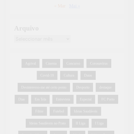
« Mar
Mai »
Arquivo
Agrival
Cinema
Concurso
Coronavírus
Covid-19
Cultura
Datas
Desinteresso-me até certo ponto
Desporto
destaque
Dias
Em Tela
Entrevista
Especial
FC Porto
Filme
Futebol
Ideias Saudáveis
Ideias Saudáveis no Prato
II Liga
I Liga