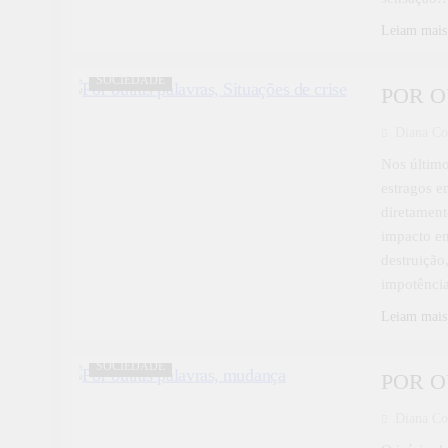
Leiam mais
DESTAQUE
POR OUTRAS PALAVRAS
SOCIEDADE
POR OU
Diana Co
Nos último
estragos e
diretament
impacto em
destruição
impotênci
Leiam mais
DESTAQUE
POR OUTRAS PALAVRAS
SOCIEDADE
POR O
Diana Co