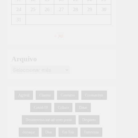
24
25
26
27
28
29
30
31
« Jul
Arquivo
Agrival
Cinema
Concurso
Coronavírus
Covid-19
Cultura
Datas
Desinteresso-me até certo ponto
Desporto
destaque
Dias
Em Tela
Entrevista