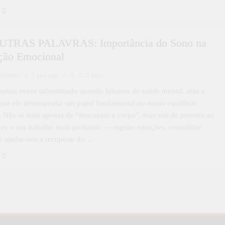
TRAS PALAVRAS: Importância do Sono na
ção Emocional
nstante
1 ano ago
0
3 mins
muitas vezes subestimado quando falamos de saúde mental, mas a
que ele desempenha um papel fundamental no nosso equilíbrio
 Não se trata apenas de “descansar o corpo”, mas sim de permitir ao
zer o seu trabalho mais profundo — regular emoções, consolidar
e ajudar-nos a recuperar do…