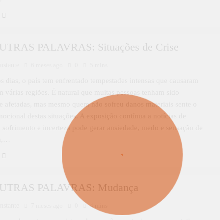
TRAS PALAVRAS: Situações de Crise
nstante
6 meses ago
0
5 mins
s dias, o país tem enfrentado tempestades intensas que causaram
m várias regiões. É natural que muitas pessoas tenham sido
e afetadas, mas mesmo quem não sofreu danos materiais sente o
ocional destas situações. A exposição contínua a notícias de
, sofrimento e incerteza pode gerar ansiedade, medo e sensação de
a,…
UTRAS PALAVRAS: Mudança
nstante
7 meses ago
0
4 mins