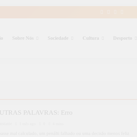
io
Sobre Nós
Sociedade
Cultura
Desporto
UTRAS PALAVRAS: Erro
nstante
1 mês ago
0
4 mins
asse mal calculado, um penálti falhado ou uma decisão menos feliz