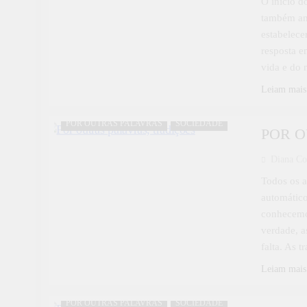
O início d
também ans
estabelece
resposta e
vida e do
Leiam mais
POR OUTRAS PALAVRAS
SOCIEDADE
POR OU
Diana Co
Todos os a
automático
conhecemos
verdade, a
falta. As
Leiam mais
POR OUTRAS PALAVRAS
SOCIEDADE