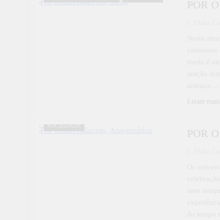
POR O
Diana Co
Nesta altu
conversas 
medo é um
reação ins
ameaça,…
Leiam mais
DESTAQUE
POR OUTRAS PALAVRAS
SOCIEDADE
POR O
Diana Co
Os anivers
celebração
nem sempre
experiênci
do tempo 