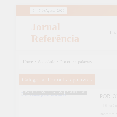
Skip
7 de Agosto, 2026
to
content
Jornal
Iníc
Referência
Home
Sociedade
Por outras palavras
Categoria:
Por outras palavras
POR OUTRAS PALAVRAS
SOCIEDADE
POR O
Diana Co
Basta um p