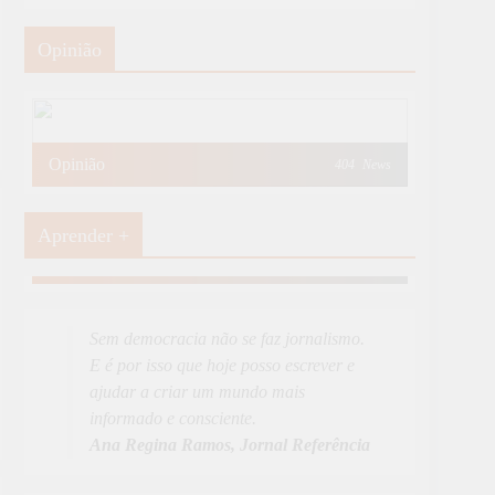
Opinião
Opinião
404
News
Aprender +
Aprender Mais
19
News
Sem democracia não se faz jornalismo.
E é por isso que hoje posso escrever e
ajudar a criar um mundo mais
informado e consciente.
Ana Regina Ramos, Jornal Referência