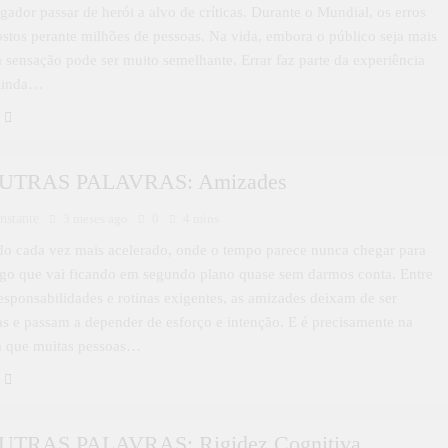
gador passar de herói a alvo de críticas. Durante o Mundial, os erros
stos perante milhões de pessoas. Na vida, embora o público seja mais
 sensação pode ser muito semelhante. Errar faz parte da experiência
Ainda…
UTRAS PALAVRAS: Amizades
nstante
3 meses ago
0
4 mins
 cada vez mais acelerado, onde o tempo parece nunca chegar para
lgo que vai ficando em segundo plano quase sem darmos conta. Entre
responsabilidades e rotinas exigentes, as amizades deixam de ser
s e passam a depender de esforço e intenção. E é precisamente na
ta que muitas pessoas…
UTRAS PALAVRAS: Rigidez Cognitiva