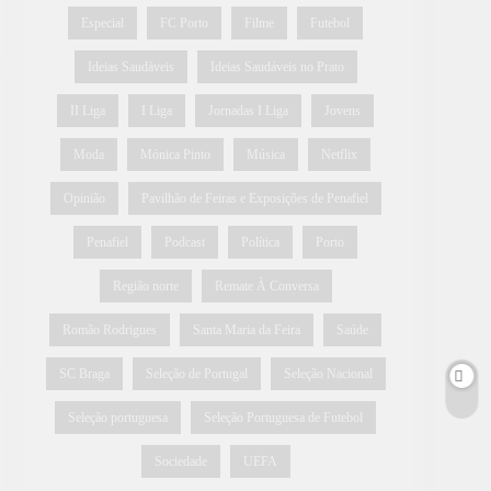
Especial
FC Porto
Filme
Futebol
Ideias Saudáveis
Ideias Saudáveis no Prato
II Liga
I Liga
Jornadas I Liga
Jovens
Moda
Mónica Pinto
Música
Netflix
Opinião
Pavilhão de Feiras e Exposições de Penafiel
Penafiel
Podcast
Política
Porto
Região norte
Remate À Conversa
Romão Rodrigues
Santa Maria da Feira
Saúde
SC Braga
Seleção de Portugal
Seleção Nacional
Seleção portuguesa
Seleção Portuguesa de Futebol
Sociedade
UEFA