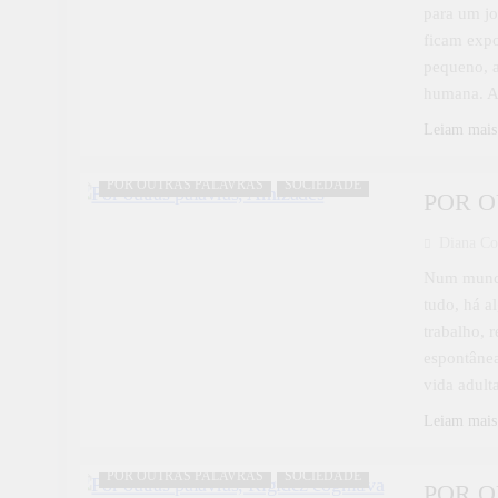
para um jo
ficam expo
pequeno, a
humana. 
Leiam mais
POR OUTRAS PALAVRAS
SOCIEDADE
POR O
Diana Co
Num mundo
tudo, há a
trabalho, 
espontânea
vida adul
Leiam mais
POR OUTRAS PALAVRAS
SOCIEDADE
POR O