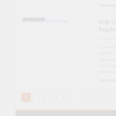
Leiam mais
DESTAQUE
POR OUTRAS PALAVRAS
SOCIEDADE
POR OU
Regula
Diana Co
O sono é 
verdade é 
emocional.
cérebro fa
memórias 
Leiam mais
1
2
3
4