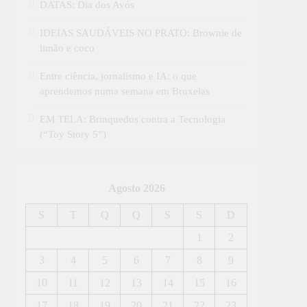
DATAS: Dia dos Avós
IDEIAS SAUDÁVEIS NO PRATO: Brownie de
limão e coco
Entre ciência, jornalismo e IA: o que
aprendemos numa semana em Bruxelas
EM TELA: Brinquedos contra a Tecnologia
(“Toy Story 5”)
Agosto 2026
S
T
Q
Q
S
S
D
1
2
3
4
5
6
7
8
9
10
11
12
13
14
15
16
17
18
19
20
21
22
23