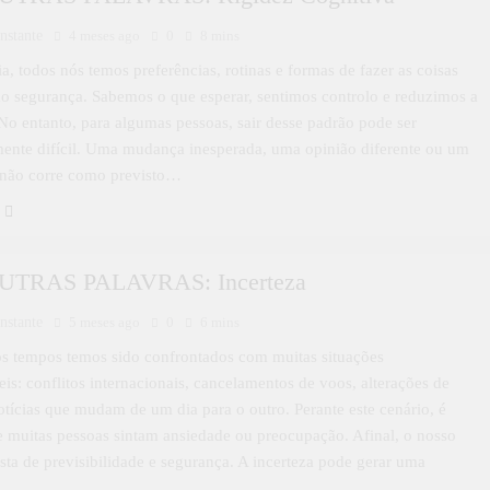
nstante
4 meses ago
0
8 mins
ia, todos nós temos preferências, rotinas e formas de fazer as coisas
o segurança. Sabemos o que esperar, sentimos controlo e reduzimos a
 No entanto, para algumas pessoas, sair desse padrão pode ser
mente difícil. Uma mudança inesperada, uma opinião diferente ou um
 não corre como previsto…
UTRAS PALAVRAS: Incerteza
nstante
5 meses ago
0
6 mins
s tempos temos sido confrontados com muitas situações
eis: conflitos internacionais, cancelamentos de voos, alterações de
otícias que mudam de um dia para o outro. Perante este cenário, é
e muitas pessoas sintam ansiedade ou preocupação. Afinal, o nosso
sta de previsibilidade e segurança. A incerteza pode gerar uma
…