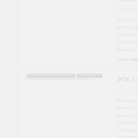
Diana Co
No dia a d
que nos dã
incerteza.
particular
plano que
Leiam mais
POR OUTRAS PALAVRAS
SOCIEDADE
POR O
Diana Co
Nos último
imprevisív
planos e n
natural qu
cérebro go
sensação