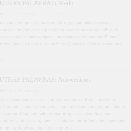
UTRAS PALAVRAS: Medo
nstante
9 meses ago
0
5 mins
ra do ano, em que o tema do medo surge com mais leveza nas
e nas decorações, vale a pena olhar para ele com outros olhos. O
a das emoções mais antigas e universais do ser humano. É uma
tintiva, ligada à nossa sobrevivência. Quando o cérebro deteta uma
UTRAS PALAVRAS: Aniversários
nstante
10 meses ago
0
4 mins
ários costumam ser vistos como momentos de festa, convívio e
. Para muitas pessoas é uma data aguardada com alegria, no entanto,
 é assim. Há quem evite festejar porque associa o dia a uma
a dolorosa do passado, quem se sinta desconfortável com a passagem
ou quem, simplesmente, não encontre…