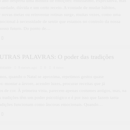
o ano desperta uma mistura de emoções: entusiasmo, expectativa, mas
iedade, dúvida e um certo receio. A vontade de mudar hábitos,
r novas metas ou reinventar rotinas surge, muitas vezes, como uma
mocional à necessidade de sentir que estamos no controlo da nossa
 nosso futuro. Do ponto de…
TRAS PALAVRAS: O poder das tradições
nstante
8 meses ago
0
4 mins
nos, quando o Natal se aproxima, repetimos gestos quase
s: montar a árvore, acender luzes, procurar receitas que já
 de cor. À primeira vista, parecem apenas costumes antigos, mas, na
s tradições têm um poder psicológico e é por isso que fazem tanta
 tradições funcionam como âncoras emocionais. Quando…